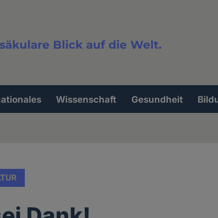
säkulare Blick auf die Welt.
extsuche
nationales
Wissenschaft
Gesundheit
Bild
LTUR
sei Dank!