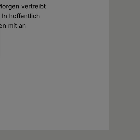
orgen vertreibt
In hoffentlich
en mit an