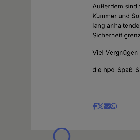
Außerdem sind w
Kummer und Sorge
lang anhaltende
Sicherheit gren
Viel Vergnügen
die hpd-Spaß-S
Share
news