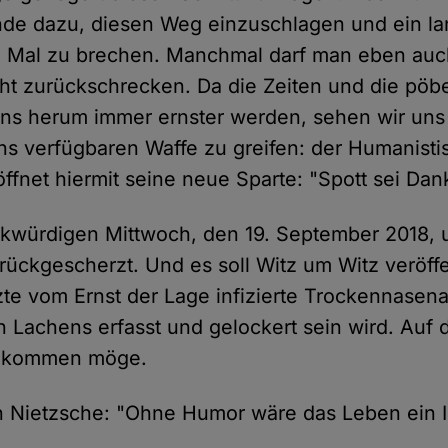
de dazu, diesen Weg einzuschlagen und ein lan
le Mal zu brechen. Manchmal darf man eben auc
t zurückschrecken. Da die Zeiten und die pöb
ns herum immer ernster werden, sehen wir un
ns verfügbaren Waffe zu greifen: der Humanisti
ffnet hiermit seine neue Sparte: "Spott sei Dan
nkwürdigen Mittwoch, den 19. September 2018, 
rückgescherzt. Und es soll Witz um Witz veröffe
tzte vom Ernst der Lage infizierte Trockennasena
n Lachens erfasst und gelockert sein wird. Auf 
n kommen möge.
 Nietzsche: "Ohne Humor wäre das Leben ein I