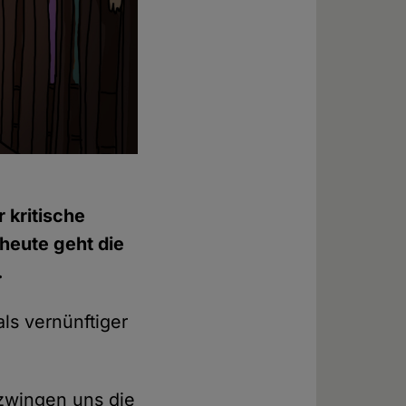
r kritische
heute geht die
.
ls vernünftiger
 zwingen uns die