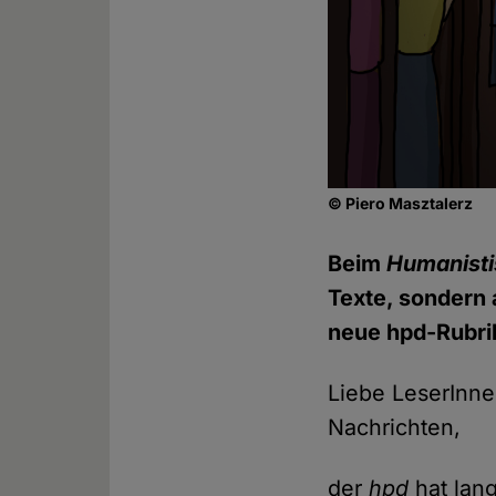
© Piero Masztalerz
Beim
Humanisti
Texte, sondern 
neue hpd-Rubrik
Liebe LeserInne
Nachrichten,
der
hpd
hat lan