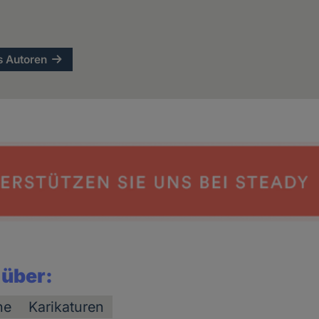
s Autoren
 über:
he
Karikaturen