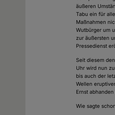
äußeren Umstän
Tabu ein für al
Maßnahmen nich
Wutbürger um u
zur äußersten u
Pressedienst erö
Seit diesem de
Uhr wird nun zu
bis auch der le
Wellen eruptive
Ernst abhande
Wie sagte schon