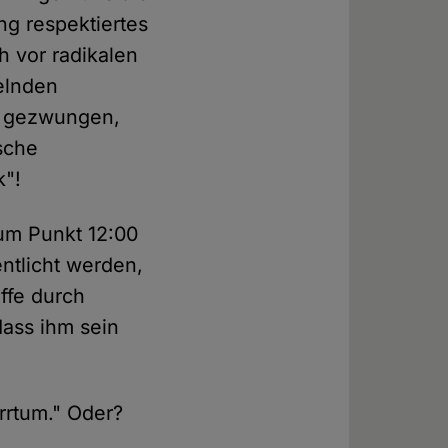
g respektiertes
h vor radikalen
elnden
s gezwungen,
sche
k"!
um Punkt 12:00
ntlicht werden,
ffe durch
dass ihm sein
rrtum." Oder?