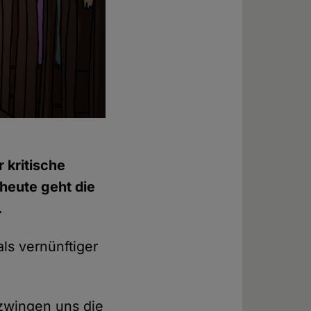
r kritische
heute geht die
.
ls vernünftiger
 zwingen uns die