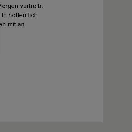
orgen vertreibt
In hoffentlich
en mit an