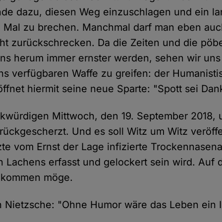
de dazu, diesen Weg einzuschlagen und ein lan
le Mal zu brechen. Manchmal darf man eben auc
t zurückschrecken. Da die Zeiten und die pöb
ns herum immer ernster werden, sehen wir un
ns verfügbaren Waffe zu greifen: der Humanisti
ffnet hiermit seine neue Sparte: "Spott sei Dan
nkwürdigen Mittwoch, den 19. September 2018, 
rückgescherzt. Und es soll Witz um Witz veröffe
tzte vom Ernst der Lage infizierte Trockennasena
n Lachens erfasst und gelockert sein wird. Auf 
n kommen möge.
 Nietzsche: "Ohne Humor wäre das Leben ein I