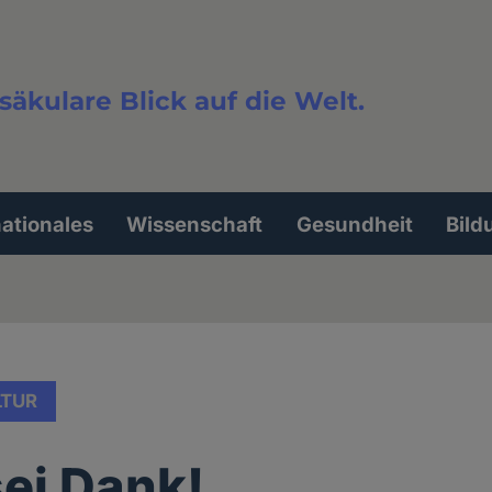
säkulare Blick auf die Welt.
extsuche
nationales
Wissenschaft
Gesundheit
Bild
LTUR
sei Dank!