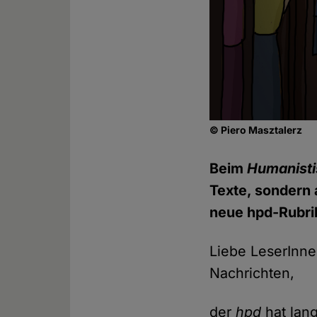
© Piero Masztalerz
Beim
Humanisti
Texte, sondern 
neue hpd-Rubrik
Liebe LeserInne
Nachrichten,
der
hpd
hat lan