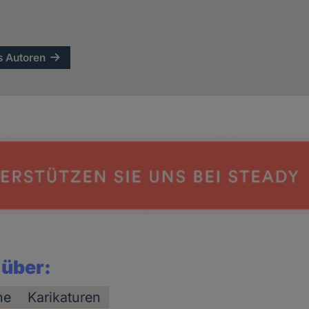
s Autoren
 über:
he
Karikaturen