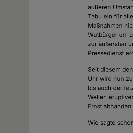
äußeren Umstän
Tabu ein für al
Maßnahmen nich
Wutbürger um u
zur äußersten u
Pressedienst erö
Seit diesem de
Uhr wird nun zu
bis auch der le
Wellen eruptive
Ernst abhande
Wie sagte schon