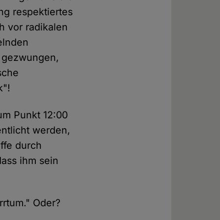
g respektiertes
h vor radikalen
elnden
s gezwungen,
sche
k"!
um Punkt 12:00
ntlicht werden,
ffe durch
dass ihm sein
rrtum." Oder?