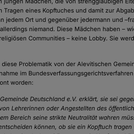
 jungen Mädchen, die von strenggläubigen Elt
 Tragen eines Kopftuches und damit zur Abgab
an jedem Ort und gegenüber jedermann und –f
 allerdings niemand. Diese Mädchen haben – wi
greligiösen Communities – keine Lobby. Sie wer
st diese Problematik von der Alevitischen Geme
gnahme im Bundesverfassungsgerichtsverfahren (Ur
tont worden:
 Gemeinde Deutschland e.V. erklärt, sie sei geg
von Lehrerinnen oder Angestellten des öffentlic
esem Bereich seine strikte Neutralität wahren m
i entscheiden können, ob sie ein Kopftuch tragen