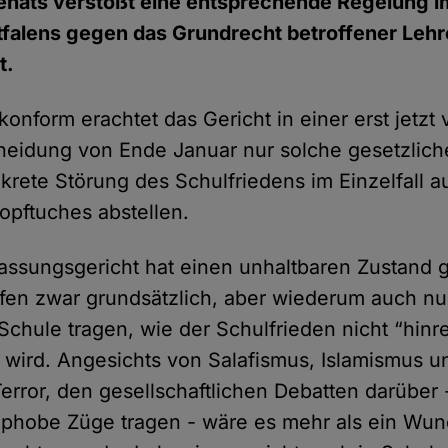
Senats verstößt eine entsprechende Regelung 
falens gegen das Grundrecht betroffener Lehr
t.
onform erachtet das Gericht in einer erst jetzt 
heidung von Ende Januar nur solche gesetzlic
nkrete Störung des Schulfriedens im Einzelfall 
opftuches abstellen.
ssungsgericht hat einen unhaltbaren Zustand 
fen zwar grundsätzlich, aber wiederum auch nu
 Schule tragen, wie der Schulfrieden nicht “hin
t wird. Angesichts von Salafismus, Islamismus u
error, den gesellschaftlichen Debatten darüber -
ophobe Züge tragen - wäre es mehr als ein Wu