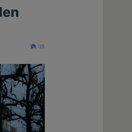
den
35