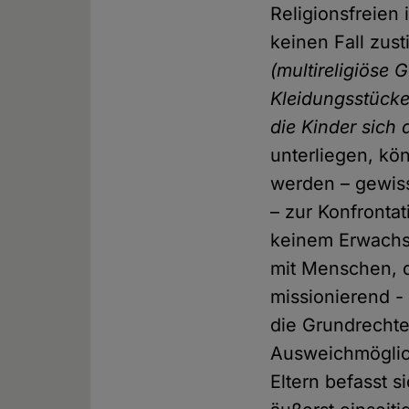
Religionsfreien
keinen Fall zus
(multireligiöse 
Kleidungsstücke
die Kinder sich
unterliegen, kö
werden – gewis
– zur Konfronta
keinem Erwachs
mit Menschen, d
missionierend -
die Grundrechte
Ausweichmöglic
Eltern befasst s