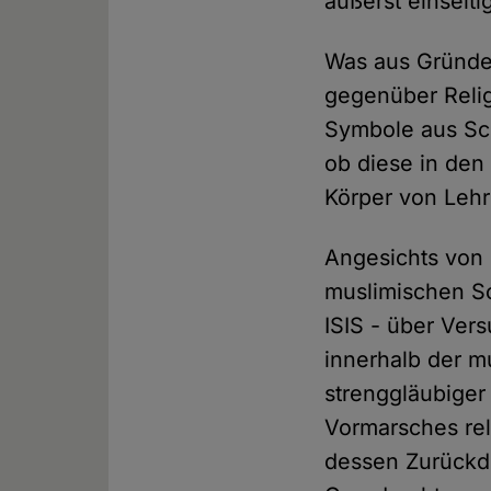
äußerst einseit
Was aus Gründen
gegenüber Religi
Symbole aus Sch
ob diese in den
Körper von Leh
Angesichts von
muslimischen S
ISIS - über Ve
innerhalb der m
strenggläubiger
Vormarsches rel
dessen Zurückd