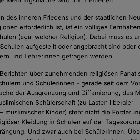
ige Meinungsmache wird dort betrieben.
 des inneren Friedens und der staatlichen Neutr
onen erforderlich ist, ist ein völliges Fernhalten
ulen (egal welcher Religion). Dabei muss es un
 Schulen aufgestellt oder angebracht sind oder 
rern und Lehrerinnen getragen werden.
 Berichten über zunehmenden religiösen Fanati
chülern und Schülerinnen - gerade seit dem Vo
rsuche der Ausgrenzung und Diffamierung, des 
uslimischen Schülerschaft (zu Lasten liberaler –
 – muslimischer Kinder) steht nicht die Förderu
igiöser Kleidung in Schulen auf der Tagesordn
rängung. Und zwar auch bei Schülerinnen. Übe