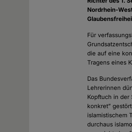
Richter des 1. 
Nordrhein-West
Glaubensfreihei
Für verfassungsk
Grundsatzentsc
die auf eine ko
Tragens eines K
Das Bundesverfa
Lehrerinnen dür
Kopftuch in der
konkret” gestör
islamistischem T
durchaus islam