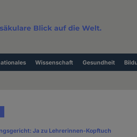
säkulare Blick auf die Welt.
extsuche
nationales
Wissenschaft
Gesundheit
Bild
gsgericht: Ja zu Lehrerinnen-Kopftuch