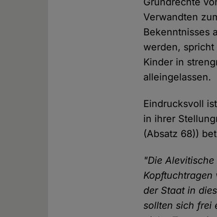
Grundrechte von
Verwandten zum
Bekenntnisses 
werden, spricht
Kinder in stren
alleingelassen.
Eindrucksvoll i
in ihrer Stellun
(Absatz 68)) be
"Die Alevitische
Kopftuchtragen 
der Staat in di
sollten sich fre