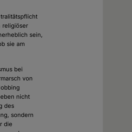
alitätspflicht
 religiöser
erheblich sein,
ob sie am
smus bei
rmarsch von
Mobbing
 eben nicht
ng des
ung, sondern
r die