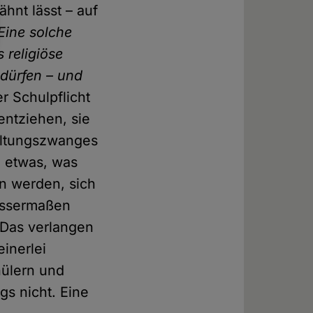
hnt lässt – auf
Eine solche
 religiöse
 dürfen – und
r Schulpflicht
entziehen, sie
altungszwanges
, etwas, was
n werden, sich
wissermaßen
 Das verlangen
inerlei
hülern und
gs nicht. Eine