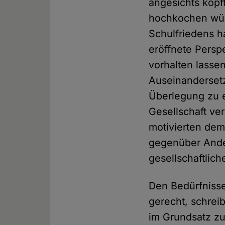
angesichts kopf
hochkochen wür
Schulfriedens h
eröffnete Perspek
vorhalten lassen
Auseinandersetz
Überlegung zu e
Gesellschaft ver
motivierten de
gegenüber Ande
gesellschaftlich
Den Bedürfnissen
gerecht, schrei
im Grundsatz z