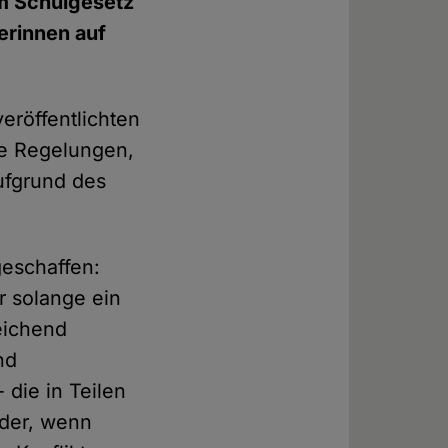
im Schulgesetz
erinnen auf
veröffentlichten
he Regelungen,
aufgrund des
geschaffen:
r solange ein
reichend
nd
 die in Teilen
nder, wenn