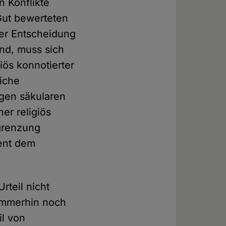
n Konflikte
Gut bewerteten
ser Entscheidung
lind, muss sich
iös konnotierter
liche
igen säkularen
er religiös
grenzung
ent dem
rteil nicht
 immerhin noch
l von