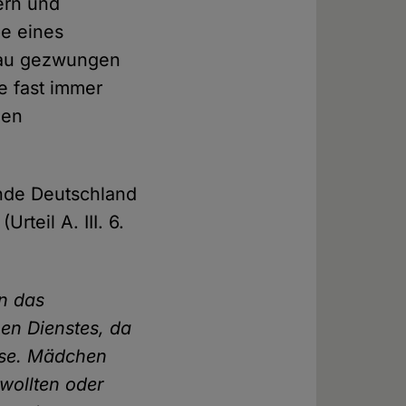
ern und
e eines
rau gezwungen
e fast immer
den
inde Deutschland
teil A. III. 6.
en das
hen Dienstes, da
üsse. Mädchen
 wollten oder