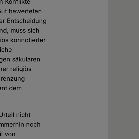
n Konflikte
Gut bewerteten
ser Entscheidung
lind, muss sich
iös konnotierter
liche
igen säkularen
er religiös
grenzung
ent dem
rteil nicht
 immerhin noch
l von