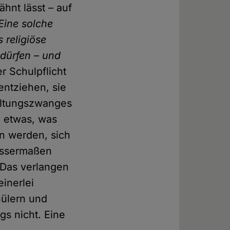
hnt lässt – auf
Eine solche
 religiöse
 dürfen – und
r Schulpflicht
entziehen, sie
altungszwanges
, etwas, was
n werden, sich
wissermaßen
 Das verlangen
inerlei
hülern und
gs nicht. Eine