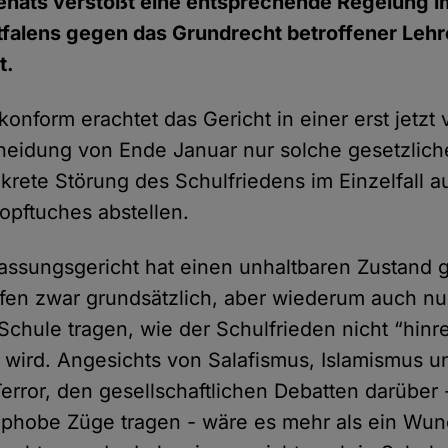
Senats verstößt eine entsprechende Regelung 
falens gegen das Grundrecht betroffener Lehr
t.
onform erachtet das Gericht in einer erst jetzt 
heidung von Ende Januar nur solche gesetzlic
nkrete Störung des Schulfriedens im Einzelfall 
opftuches abstellen.
ssungsgericht hat einen unhaltbaren Zustand 
fen zwar grundsätzlich, aber wiederum auch nu
 Schule tragen, wie der Schulfrieden nicht “hin
t wird. Angesichts von Salafismus, Islamismus u
error, den gesellschaftlichen Debatten darüber -
ophobe Züge tragen - wäre es mehr als ein Wu