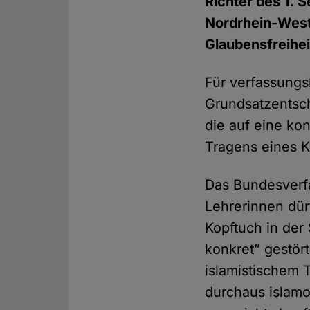
Richter des 1. 
Nordrhein-West
Glaubensfreihei
Für verfassungsk
Grundsatzentsc
die auf eine ko
Tragens eines K
Das Bundesverfa
Lehrerinnen dür
Kopftuch in der
konkret” gestör
islamistischem T
durchaus islam