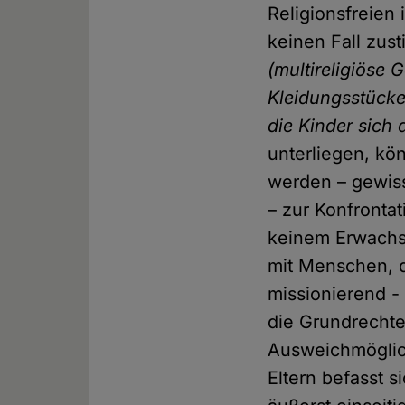
Religionsfreien
keinen Fall zus
(multireligiöse 
Kleidungsstücke
die Kinder sich
unterliegen, kö
werden – gewis
– zur Konfronta
keinem Erwachs
mit Menschen, d
missionierend -
die Grundrechte
Ausweichmöglic
Eltern befasst s