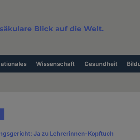
säkulare Blick auf die Welt.
extsuche
nationales
Wissenschaft
Gesundheit
Bild
gsgericht: Ja zu Lehrerinnen-Kopftuch