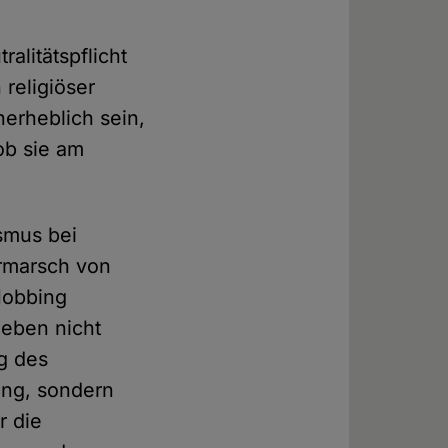
alitätspflicht
 religiöser
erheblich sein,
ob sie am
smus bei
rmarsch von
Mobbing
 eben nicht
ng des
ung, sondern
r die