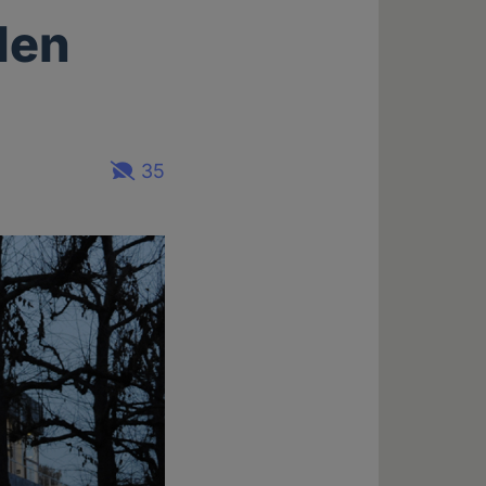
den
35