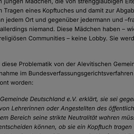
 jungen Mädchen, die von strenggläubigen Elt
 Tragen eines Kopftuches und damit zur Abgab
an jedem Ort und gegenüber jedermann und –f
 allerdings niemand. Diese Mädchen haben – wi
greligiösen Communities – keine Lobby. Sie wer
st diese Problematik von der Alevitischen Geme
gnahme im Bundesverfassungsgerichtsverfahren (Ur
tont worden:
 Gemeinde Deutschland e.V. erklärt, sie sei geg
von Lehrerinnen oder Angestellten des öffentlic
esem Bereich seine strikte Neutralität wahren m
i entscheiden können, ob sie ein Kopftuch tragen