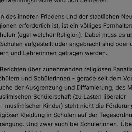
ige Meinungsmache wird dort betrieben.
 des inneren Friedens und der staatlichen Neutr
onen erforderlich ist, ist ein völliges Fernhalten
ulen (egal welcher Religion). Dabei muss es un
 Schulen aufgestellt oder angebracht sind oder 
rern und Lehrerinnen getragen werden.
 Berichten über zunehmenden religiösen Fanati
chülern und Schülerinnen - gerade seit dem Vo
rsuche der Ausgrenzung und Diffamierung, des 
uslimischen Schülerschaft (zu Lasten liberaler –
 – muslimischer Kinder) steht nicht die Förderu
igiöser Kleidung in Schulen auf der Tagesordn
rängung. Und zwar auch bei Schülerinnen. Übe