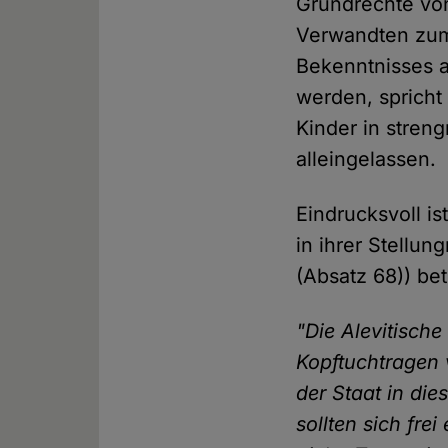
Grundrechte von
Verwandten zum
Bekenntnisses 
werden, spricht
Kinder in stren
alleingelassen.
Eindrucksvoll i
in ihrer Stellun
(Absatz 68)) be
"Die Alevitische
Kopftuchtragen 
der Staat in di
sollten sich fre