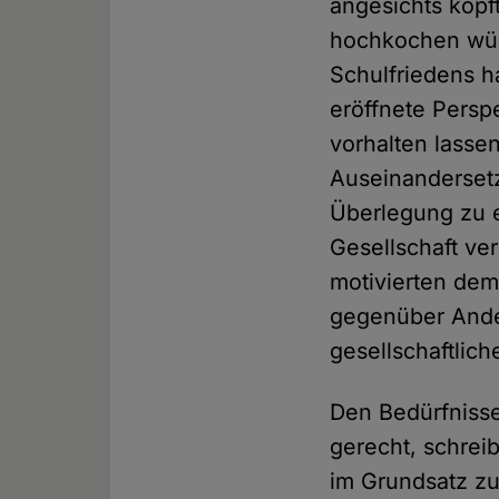
angesichts kopf
hochkochen wür
Schulfriedens h
eröffnete Perspek
vorhalten lassen
Auseinandersetz
Überlegung zu e
Gesellschaft ver
motivierten de
gegenüber Ande
gesellschaftlich
Den Bedürfnissen
gerecht, schrei
im Grundsatz z