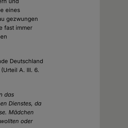
ern und
e eines
rau gezwungen
e fast immer
den
inde Deutschland
teil A. III. 6.
en das
hen Dienstes, da
üsse. Mädchen
 wollten oder