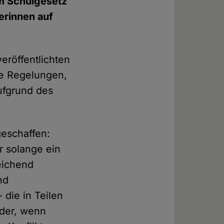
im Schulgesetz
erinnen auf
veröffentlichten
he Regelungen,
aufgrund des
geschaffen:
r solange ein
reichend
nd
 die in Teilen
nder, wenn