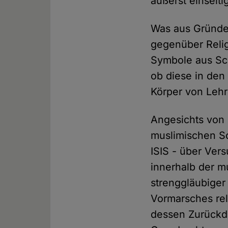
äußerst einseit
Was aus Gründen
gegenüber Religi
Symbole aus Sch
ob diese in den
Körper von Leh
Angesichts von
muslimischen S
ISIS - über Ve
innerhalb der m
strenggläubiger
Vormarsches rel
dessen Zurückd