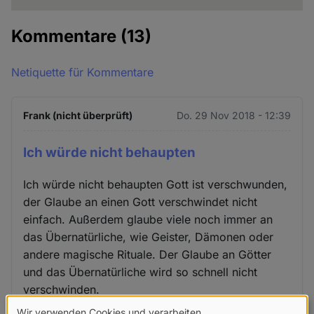
Kommentare
(13)
Netiquette für Kommentare
Frank (nicht überprüft)
Do. 29 Nov 2018 - 12:39
Ich würde nicht behaupten
Ich würde nicht behaupten Gott ist verschwunden,
der Glaube an einen Gott verschwindet nicht
einfach. Außerdem glaube viele noch immer an
das Übernatürliche, wie Geister, Dämonen oder
andere magische Rituale. Der Glaube an Götter
und das Übernatürliche wird so schnell nicht
verschwinden.
Wir verwenden Cookies und verarbeiten