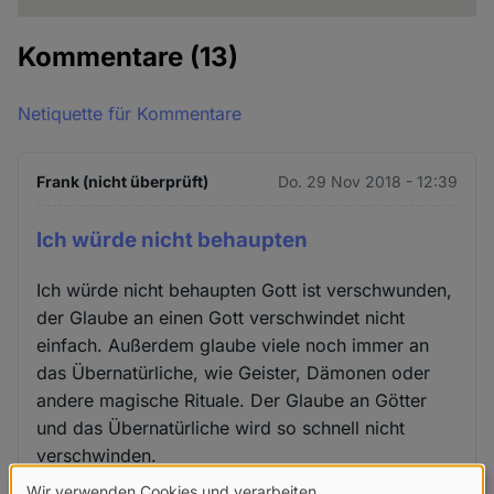
Kommentare
(13)
Netiquette für Kommentare
Frank (nicht überprüft)
Do. 29 Nov 2018 - 12:39
Ich würde nicht behaupten
Ich würde nicht behaupten Gott ist verschwunden,
der Glaube an einen Gott verschwindet nicht
einfach. Außerdem glaube viele noch immer an
das Übernatürliche, wie Geister, Dämonen oder
andere magische Rituale. Der Glaube an Götter
und das Übernatürliche wird so schnell nicht
verschwinden.
Wir verwenden Cookies und verarbeiten