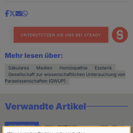
Share
news
Mehr lesen über:
Säkulares
Medien
Homöopathie
Esoterik
Gesellschaft zur wissenschaftlichen Untersuchung von
Parawissenschaften (GWUP)
Verwandte Artikel
GESUNDHEIT