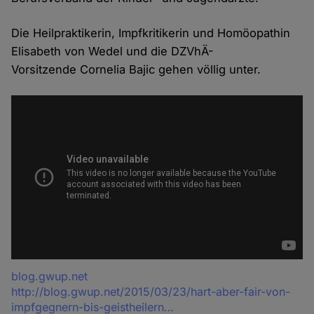
Die Heilpraktikerin, Impfkritikerin und Homöopathin
Elisabeth von Wedel und die DZVhÄ-
Vorsitzende Cornelia Bajic gehen völlig unter.
Quelle
blog.gwup.net
http://blog.gwup.net/2015/03/23/hart-aber-fair-von-
impfgegnern-bis-geistheilern…