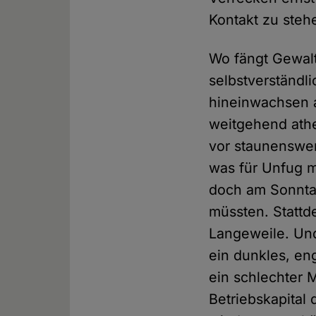
Kontakt zu stehe
Wo fängt Gewalt 
selbstverständl
hineinwachsen a
weitgehend athe
vor staunenswer
was für Unfug m
doch am Sonntag
müssten. Stattd
Langeweile. Und
ein dunkles, eng
ein schlechter 
Betriebskapital 