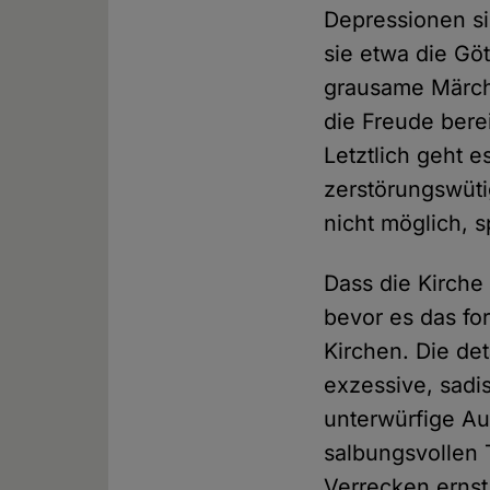
Depressionen si
sie etwa die Gö
grausame Märche
die Freude bere
Letztlich geht 
zerstörungswüt
nicht möglich, 
Dass die Kirche
bevor es das f
Kirchen. Die det
exzessive, sadi
unterwürfige A
salbungsvollen
Verrecken ernst