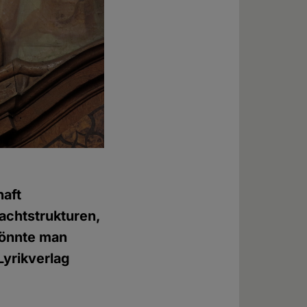
haft
achtstrukturen,
könnte man
Lyrikverlag