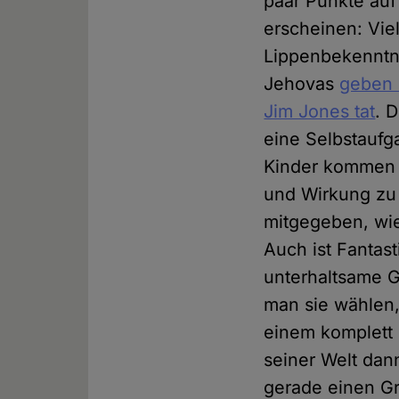
paar Punkte au
erscheinen: Vie
Lippenbekenntni
Jehovas
geben 
Jim Jones tat
. 
eine Selbstaufg
Kinder kommen j
und Wirkung zu 
mitgegeben, wie
Auch ist Fantas
unterhaltsame G
man sie wählen,
einem komplett 
seiner Welt dan
gerade einen Gro