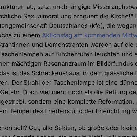
trukturen ab, setzt unabhängige Missbrauchsbea
rchliche Sexualmoral und erneuert die Kirche!" D
uengemeinschaft Deutschlands (kfd), die wegen
uchs zu einem
Aktionstag am kommenden Mitt
strantinnen und Demonstranten werden auf die 
Taschenlampen auf Kirchentüren leuchten und s
inen mächtigen Resonanzraum im Bilderfundus d
 das ist das Schreckenshaus, in dem grässliche 
ren. Der Strahl der Taschenlampe ist eine dünn
 Gefahr. Doch viel mehr noch als die Rettung d
angestrebt, sondern eine komplette Reformation
 ein Tempel des Friedens und der Erleuchtung 
hen soll? Gut, alle Sekten, ob große oder klei