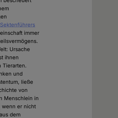
n bescheuert
inem
gen
 Sektenführers
einschaft immer
teilsvermögens.
elt: Ursache
st ihnen
 Tierarten.
enken und
tentum, ließe
chichte von
n Menschlein in
 wenn er nicht
, aus dem