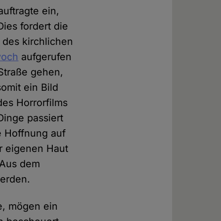
uftragte ein,
ies fordert die
 des kirchlichen
woch
aufgerufen
Straße gehen,
omit ein Bild
es Horrorfilms
Dinge passiert
e Hoffnung auf
er eigenen Haut
. Aus dem
werden.
ne, mögen ein