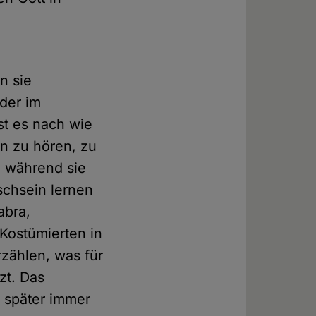
n sie
der im
st es nach wie
n zu hören, zu
, während sie
schsein lernen
abra,
Kostümierten in
rzählen, was für
zt. Das
h später immer