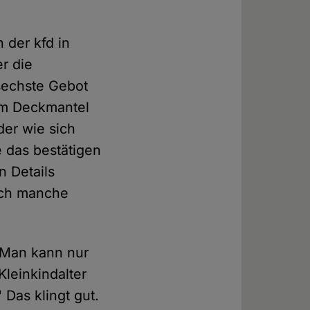
 der kfd in
er die
sechste Gebot
dem Deckmantel
der wie sich
e das bestätigen
n Details
urch manche
"Man kann nur
Kleinkindalter
Das klingt gut.