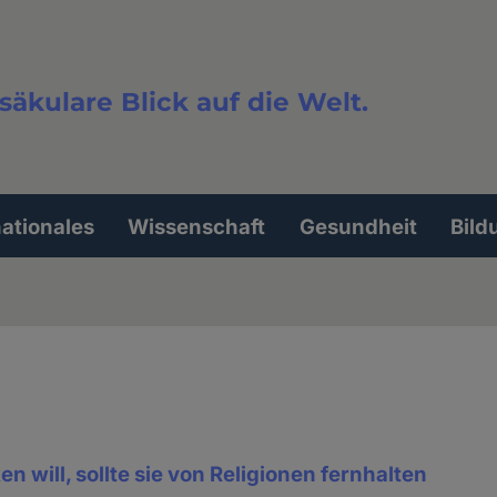
säkulare Blick auf die Welt.
extsuche
nationales
Wissenschaft
Gesundheit
Bild
n will, sollte sie von Religionen fernhalten