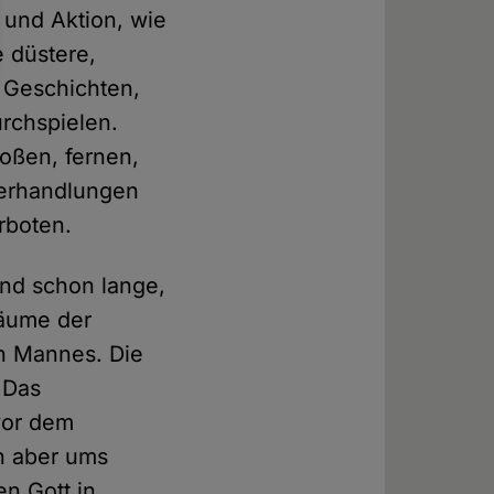
 und Aktion, wie
e düstere,
 Geschichten,
rchspielen.
roßen, fernen,
Verhandlungen
rboten.
ind schon lange,
räume der
en Mannes. Die
 Das
vor dem
n aber ums
n Gott in