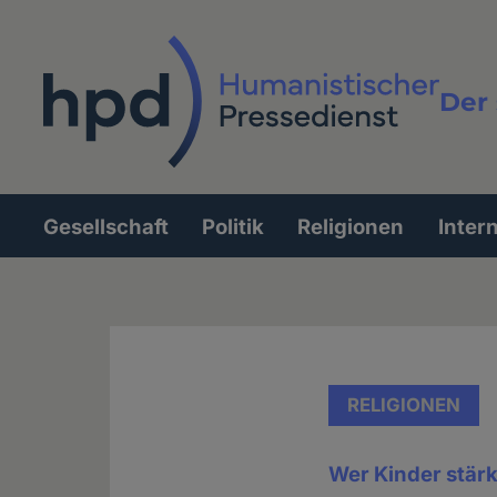
Direkt
zum
Inhalt
Der 
Vollt
Gesellschaft
Politik
Religionen
Inter
Hauptnavigation
RELIGIONEN
Wer Kinder stärke