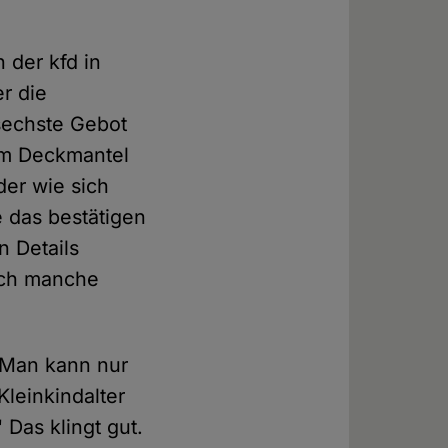
 der kfd in
er die
sechste Gebot
dem Deckmantel
der wie sich
e das bestätigen
n Details
urch manche
"Man kann nur
Kleinkindalter
Das klingt gut.