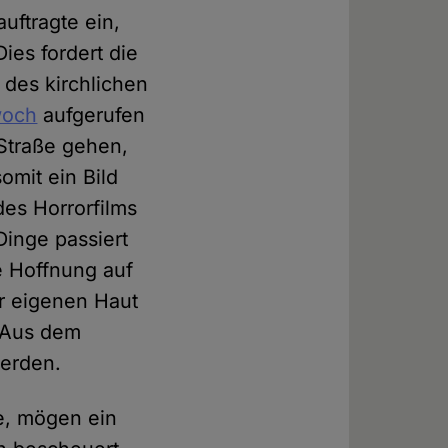
uftragte ein,
ies fordert die
 des kirchlichen
woch
aufgerufen
Straße gehen,
omit ein Bild
es Horrorfilms
Dinge passiert
e Hoffnung auf
er eigenen Haut
. Aus dem
werden.
ne, mögen ein