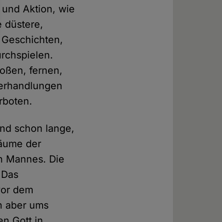
 und Aktion, wie
e düstere,
 Geschichten,
rchspielen.
roßen, fernen,
Verhandlungen
rboten.
ind schon lange,
räume der
en Mannes. Die
 Das
vor dem
n aber ums
n Gott in