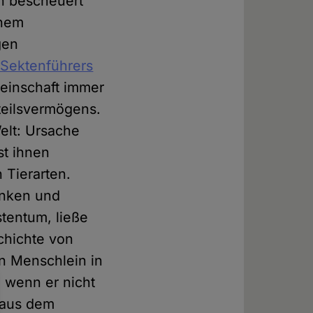
n bescheuert
inem
gen
 Sektenführers
einschaft immer
teilsvermögens.
elt: Ursache
st ihnen
 Tierarten.
enken und
tentum, ließe
chichte von
n Menschlein in
 wenn er nicht
, aus dem