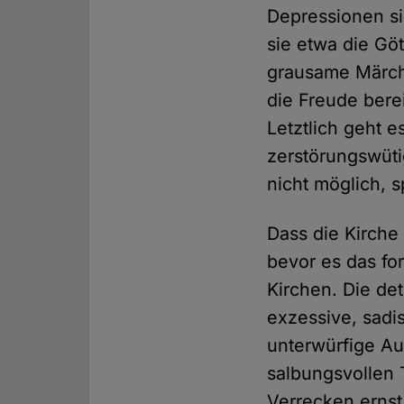
Depressionen si
sie etwa die Gö
grausame Märche
die Freude bere
Letztlich geht 
zerstörungswüt
nicht möglich, 
Dass die Kirche
bevor es das f
Kirchen. Die det
exzessive, sadi
unterwürfige A
salbungsvollen
Verrecken ernst