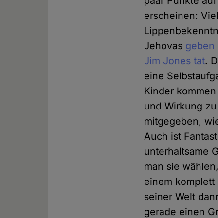
paar Punkte au
erscheinen: Vie
Lippenbekenntni
Jehovas
geben 
Jim Jones tat
. 
eine Selbstaufg
Kinder kommen j
und Wirkung zu 
mitgegeben, wie
Auch ist Fantas
unterhaltsame G
man sie wählen,
einem komplett 
seiner Welt dan
gerade einen Gro