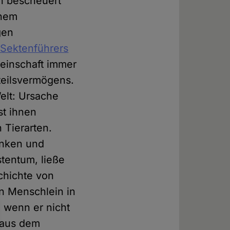
n bescheuert
inem
gen
 Sektenführers
einschaft immer
teilsvermögens.
elt: Ursache
st ihnen
 Tierarten.
enken und
tentum, ließe
chichte von
n Menschlein in
 wenn er nicht
, aus dem