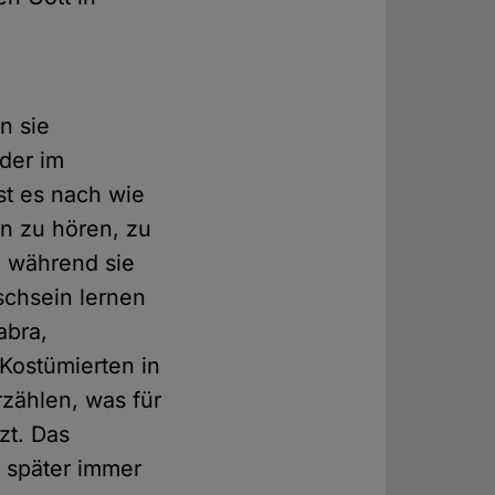
n sie
der im
st es nach wie
n zu hören, zu
, während sie
schsein lernen
abra,
Kostümierten in
rzählen, was für
zt. Das
h später immer