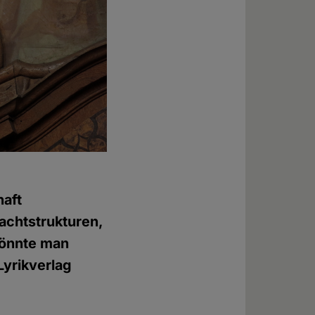
haft
achtstrukturen,
könnte man
Lyrikverlag