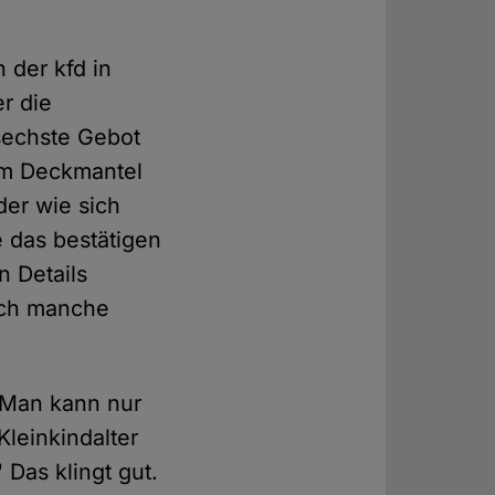
 der kfd in
er die
sechste Gebot
dem Deckmantel
der wie sich
e das bestätigen
n Details
urch manche
"Man kann nur
Kleinkindalter
Das klingt gut.