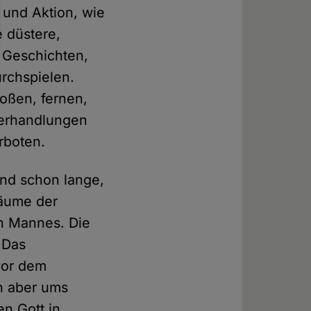
 und Aktion, wie
e düstere,
 Geschichten,
rchspielen.
roßen, fernen,
Verhandlungen
rboten.
ind schon lange,
räume der
en Mannes. Die
 Das
vor dem
n aber ums
n Gott in