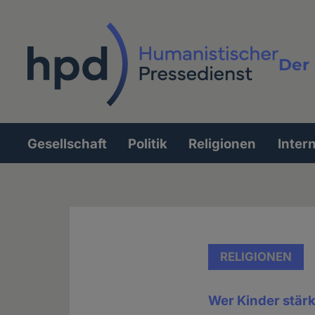
Direkt
zum
Inhalt
Der 
Vollt
Gesellschaft
Politik
Religionen
Inter
Hauptnavigation
RELIGIONEN
Wer Kinder stärke