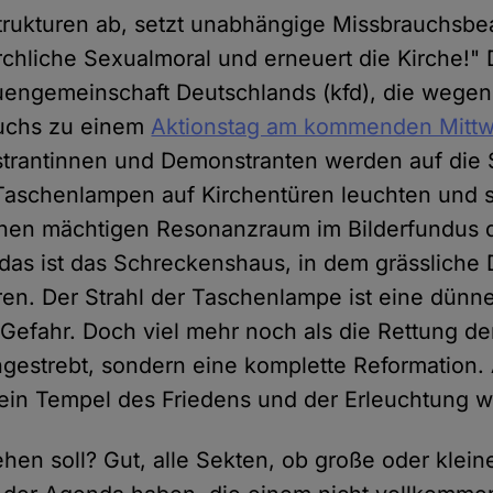
trukturen ab, setzt unabhängige Missbrauchsbea
rchliche Sexualmoral und erneuert die Kirche!" D
uengemeinschaft Deutschlands (kfd), die wegen
uchs zu einem
Aktionstag am kommenden Mitt
strantinnen und Demonstranten werden auf die 
Taschenlampen auf Kirchentüren leuchten und s
inen mächtigen Resonanzraum im Bilderfundus d
 das ist das Schreckenshaus, in dem grässliche 
ren. Der Strahl der Taschenlampe ist eine dünn
 Gefahr. Doch viel mehr noch als die Rettung d
angestrebt, sondern eine komplette Reformation
 ein Tempel des Friedens und der Erleuchtung 
hen soll? Gut, alle Sekten, ob große oder klei