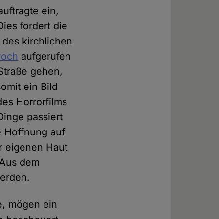
uftragte ein,
ies fordert die
 des kirchlichen
woch
aufgerufen
Straße gehen,
omit ein Bild
es Horrorfilms
Dinge passiert
e Hoffnung auf
er eigenen Haut
. Aus dem
werden.
ne, mögen ein