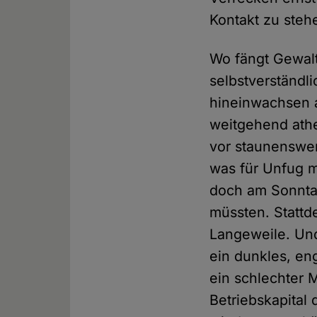
Kontakt zu stehe
Wo fängt Gewalt 
selbstverständl
hineinwachsen a
weitgehend athe
vor staunenswer
was für Unfug m
doch am Sonntag
müssten. Stattd
Langeweile. Und
ein dunkles, eng
ein schlechter 
Betriebskapital 