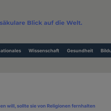
säkulare Blick auf die Welt.
extsuche
nationales
Wissenschaft
Gesundheit
Bild
n will, sollte sie von Religionen fernhalten