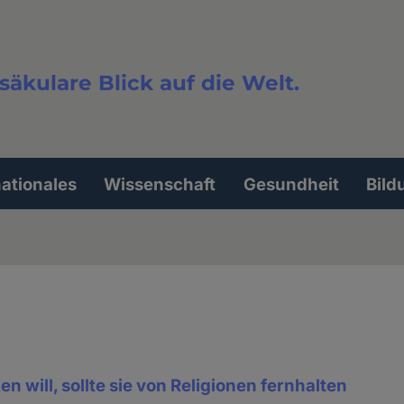
säkulare Blick auf die Welt.
extsuche
nationales
Wissenschaft
Gesundheit
Bild
n will, sollte sie von Religionen fernhalten