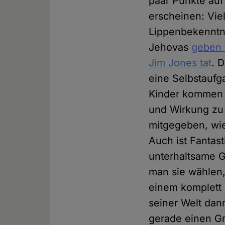
paar Punkte au
erscheinen: Vie
Lippenbekenntni
Jehovas
geben 
Jim Jones tat
. 
eine Selbstaufg
Kinder kommen j
und Wirkung zu 
mitgegeben, wie
Auch ist Fantas
unterhaltsame G
man sie wählen,
einem komplett 
seiner Welt dan
gerade einen Gro