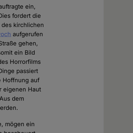
uftragte ein,
ies fordert die
 des kirchlichen
woch
aufgerufen
Straße gehen,
omit ein Bild
es Horrorfilms
Dinge passiert
e Hoffnung auf
er eigenen Haut
. Aus dem
werden.
ne, mögen ein