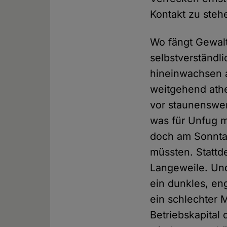
Kontakt zu stehe
Wo fängt Gewalt 
selbstverständl
hineinwachsen a
weitgehend athe
vor staunenswer
was für Unfug m
doch am Sonntag
müssten. Stattd
Langeweile. Und
ein dunkles, eng
ein schlechter 
Betriebskapital 