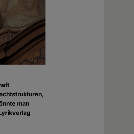
haft
achtstrukturen,
könnte man
Lyrikverlag