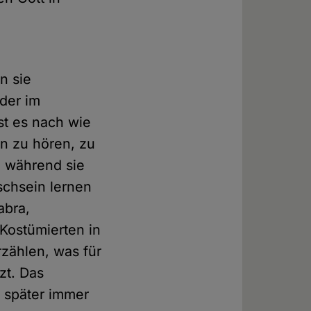
n sie
der im
st es nach wie
n zu hören, zu
, während sie
schsein lernen
abra,
Kostümierten in
rzählen, was für
zt. Das
h später immer