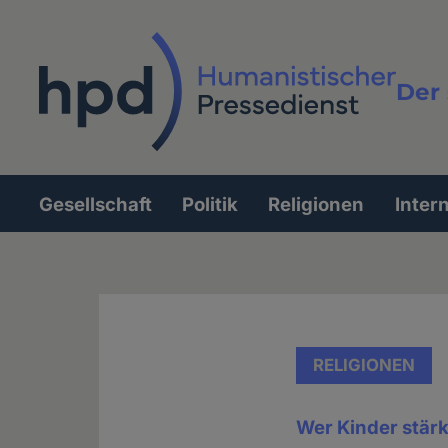
Direkt
zum
Inhalt
Der 
Vollt
Gesellschaft
Politik
Religionen
Inter
Hauptnavigation
RELIGIONEN
Wer Kinder stärke