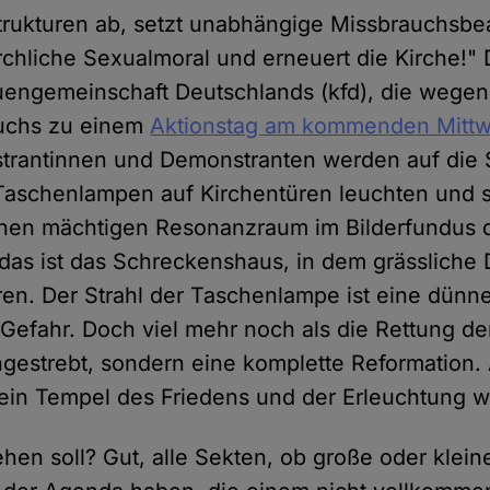
trukturen ab, setzt unabhängige Missbrauchsbea
rchliche Sexualmoral und erneuert die Kirche!" D
uengemeinschaft Deutschlands (kfd), die wegen
uchs zu einem
Aktionstag am kommenden Mitt
strantinnen und Demonstranten werden auf die 
Taschenlampen auf Kirchentüren leuchten und s
inen mächtigen Resonanzraum im Bilderfundus d
 das ist das Schreckenshaus, in dem grässliche 
ren. Der Strahl der Taschenlampe ist eine dünn
 Gefahr. Doch viel mehr noch als die Rettung d
angestrebt, sondern eine komplette Reformation
 ein Tempel des Friedens und der Erleuchtung 
hen soll? Gut, alle Sekten, ob große oder klei