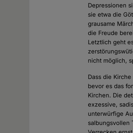
Depressionen si
sie etwa die Gö
grausame Märche
die Freude bere
Letztlich geht 
zerstörungswüt
nicht möglich, 
Dass die Kirche
bevor es das f
Kirchen. Die det
exzessive, sadi
unterwürfige A
salbungsvollen
Verrecken ernst