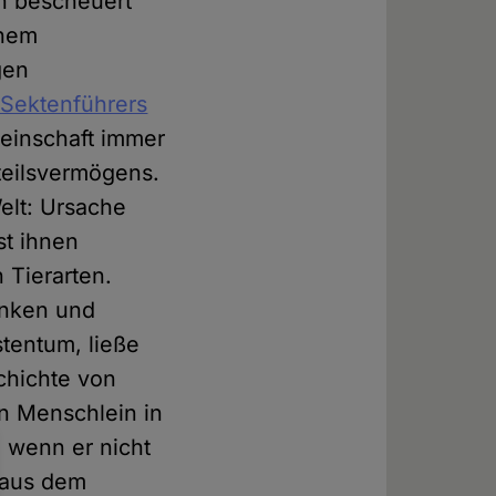
n bescheuert
inem
gen
 Sektenführers
einschaft immer
teilsvermögens.
elt: Ursache
st ihnen
 Tierarten.
enken und
tentum, ließe
chichte von
n Menschlein in
 wenn er nicht
, aus dem