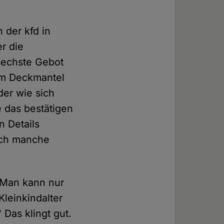
 der kfd in
er die
sechste Gebot
dem Deckmantel
der wie sich
e das bestätigen
n Details
urch manche
"Man kann nur
Kleinkindalter
Das klingt gut.