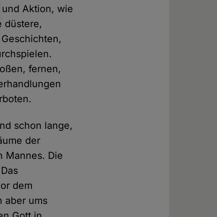
 und Aktion, wie
e düstere,
 Geschichten,
rchspielen.
roßen, fernen,
Verhandlungen
rboten.
ind schon lange,
räume der
en Mannes. Die
 Das
vor dem
n aber ums
n Gott in