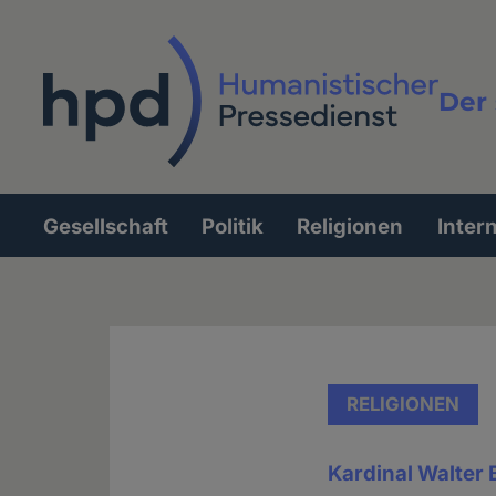
Direkt
zum
Inhalt
Der 
Vollt
Gesellschaft
Politik
Religionen
Inter
Hauptnavigation
RELIGIONEN
Kardinal Walter 