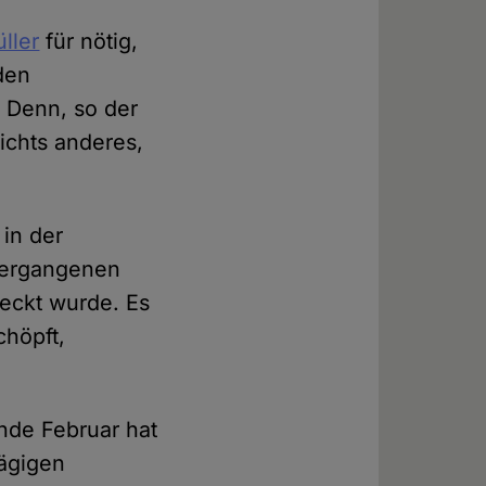
ller
für nötig,
den
. Denn, so der
nichts anderes,
 in der
vergangenen
deckt wurde. Es
chöpft,
Ende Februar hat
tägigen