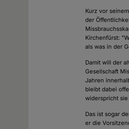
Kurz vor seinem
der Öffentlichke
Missbrauchsskan
Kirchenfürst: "W
als was in der G
Damit will der 
Gesellschaft M
Jahren innerhal
bleibt dabei off
widerspricht si
Das ist sogar d
er die Vorsitze