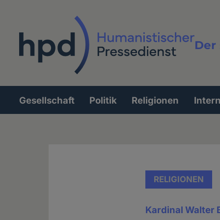
Direkt
zum
Inhalt
Der 
Vollt
Gesellschaft
Politik
Religionen
Inter
Hauptnavigation
RELIGIONEN
Kardinal Walter 