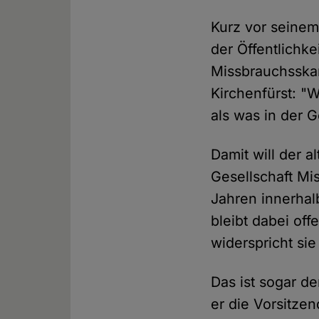
Kurz vor seinem
der Öffentlichke
Missbrauchsskan
Kirchenfürst: "W
als was in der G
Damit will der 
Gesellschaft M
Jahren innerhal
bleibt dabei off
widerspricht si
Das ist sogar d
er die Vorsitze