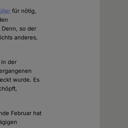
ller
für nötig,
den
. Denn, so der
nichts anderes,
 in der
vergangenen
deckt wurde. Es
chöpft,
Ende Februar hat
tägigen