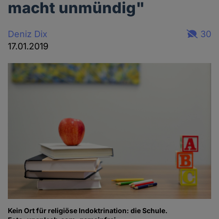
macht unmündig"
Deniz Dix
30
17.01.2019
Kein Ort für religiöse Indoktrination: die Schule.