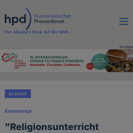
Direkt
zum
Inhalt
Menu
Der säkulare Blick auf die Welt.
Anzeige
Advertising
vor
Inhalt
BILDUNG
Kommentar
"Religionsunterricht