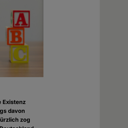
e Existenz
egs davon
kürzlich zog