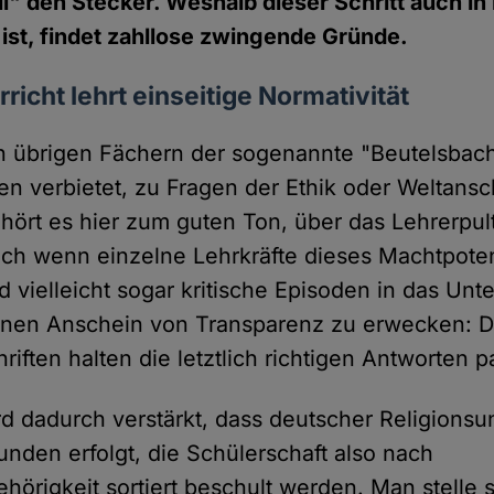
" den Stecker. Weshalb dieser Schritt auch in
g ist, findet zahllose zwingende Gründe.
richt lehrt einseitige Normativität
en übrigen Fächern der sogenannte "Beutelsbac
n verbietet, zu Fragen der Ethik oder Weltans
hört es hier zum guten Ton, über das Lehrerpul
uch wenn einzelne Lehrkräfte dieses Machtpoten
 vielleicht sogar kritische Episoden in das Unt
inen Anschein von Transparenz zu erwecken: D
iften halten die letztlich richtigen Antworten pa
rd dadurch verstärkt, dass deutscher Religionsun
nden erfolgt, die Schülerschaft also nach
örigkeit sortiert beschult werden. Man stelle s