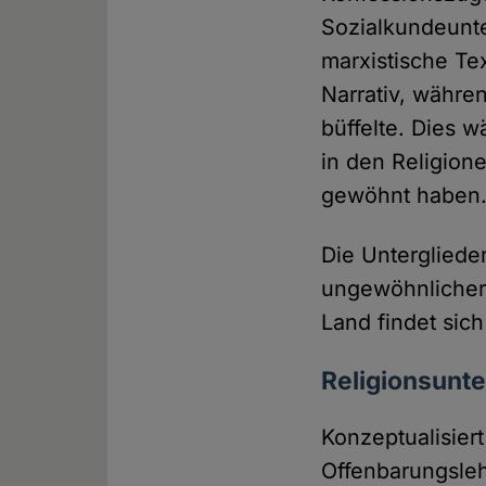
Sozialkundeunte
marxistische Te
Narrativ, währen
büffelte. Dies w
in den Religion
gewöhnt haben
Die Untergliede
ungewöhnlicher,
Land findet sich
Religionsunt
Konzeptualisiert
Offenbarungsleh