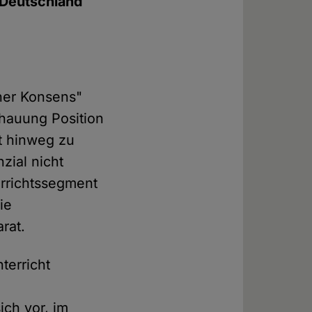
 Deutschland
her Konsens"
chauung Position
t hinweg zu
zial nicht
errichtssegment
ie
rat.
terricht
ich vor, im