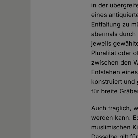
in der übergrei
eines antiquier
Entfaltung zu m
abermals durch 
jeweils gewählt
Pluralität oder 
zwischen den We
Entstehen eines
konstruiert und
für breite Gräb
Auch fraglich, 
werden kann. Es 
muslimischen Ki
Dasselbe gilt fü