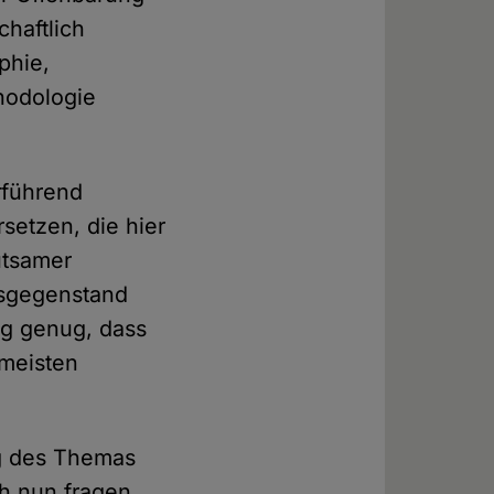
chaftlich
phie,
thodologie
rführend
rsetzen, die hier
utsamer
tsgegenstand
tig genug, dass
 meisten
g des Themas
ch nun fragen,