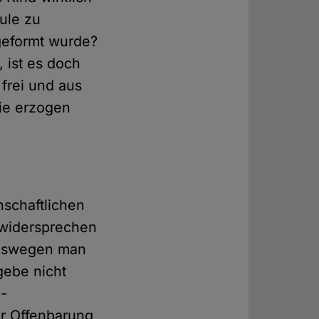
ule zu
geformt wurde?
, ist es doch
frei und aus
sie erzogen
nschaftlichen
 widersprechen
 weswegen man
gebe nicht
h-
er Offenbarung