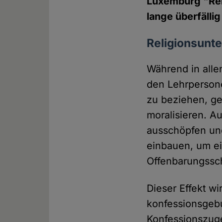
Luxemburg "Reli
lange überfälli
Religionsunter
Während in all
den Lehrpersone
zu beziehen, ge
moralisieren. A
ausschöpfen und
einbauen, um e
Offenbarungsschr
Dieser Effekt wi
konfessionsgebu
Konfessionszugeh