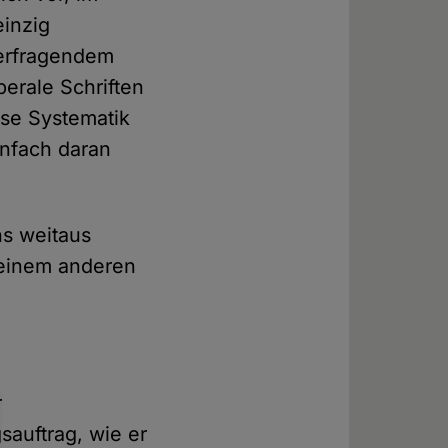
einzig
terfragendem
berale Schriften
ese Systematik
infach daran
ns weitaus
 einem anderen
r
sauftrag, wie er