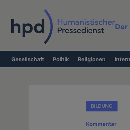
Direkt
zum
Inhalt
Der 
Vollt
Gesellschaft
Politik
Religionen
Inter
Hauptnavigation
BILDUNG
Kommentar