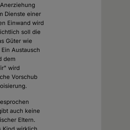
e Anerziehung
m Dienste einer
sen Einwand wird
htlich soll die
as Güter wie
. Ein Austausch
rd dem
ir" wird
liche Vorschub
oisierung.
 gesprochen
gibt auch keine
scher Eltern.
s Kind wirklich