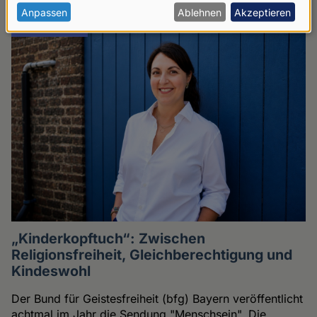
personenbezogenen
Anpassen
Ablehnen
Akzeptieren
RELIGIONEN
Daten
und
Cookies
„Kinderkopftuch“: Zwischen
Religionsfreiheit, Gleichberechtigung und
Kindeswohl
Der Bund für Geistesfreiheit (bfg) Bayern veröffentlicht
achtmal im Jahr die Sendung "Menschsein". Die