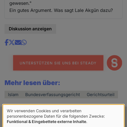
gewesen."
Ein gutes Argument. Was sagt Lale Akgün dazu?
Diskussion anzeigen
Share
news
Mehr lesen über:
Islam
Bundesverfassungsgericht
Gerichtsurteil
Wir verwenden Cookies und verarbeiten
Verwendung
Verwandte Artikel
personenbezogene Daten für die folgenden Zwecke:
Funktional & Eingebettete externe Inhalte
.
von