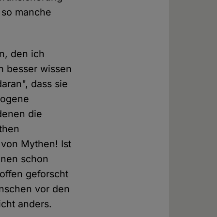
 so manche
n, den ich
ch besser wissen
aran", dass sie
chogene
denen die
then
 von Mythen! Ist
Ihnen schon
offen geforscht
enschen vor den
icht anders.