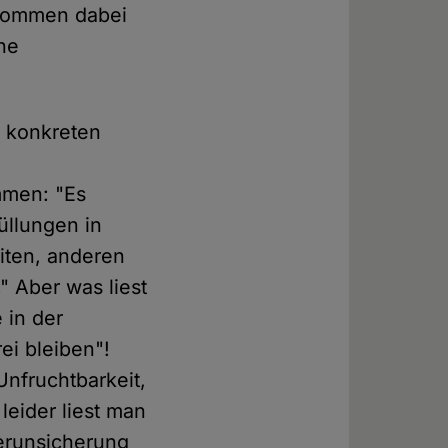
ekommen dabei
ine
n konkreten
mmen: "Es
üllungen in
iten, anderen
 Aber was liest
 in der
ei bleiben"!
nfruchtbarkeit,
eider liest man
Verunsicherung