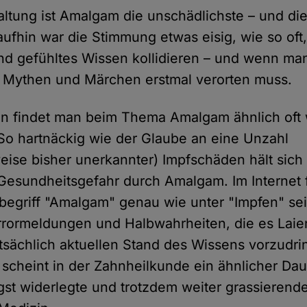
tung ist Amalgam die unschädlichste – und di
raufhin war die Stimmung etwas eisig, wie so of
d gefühltes Wissen kollidieren – und wenn ma
er Mythen und Märchen erstmal verorten muss.
en findet man beim Thema Amalgam ähnlich oft
o hartnäckig wie der Glaube an eine Unzahl
ise bisher unerkannter) Impfschäden hält sich
 Gesundheitsgefahr durch Amalgam. Im Internet 
egriff "Amalgam" genau wie unter "Impfen" se
rormeldungen und Halbwahrheiten, die es Laie
sächlich aktuellen Stand des Wissens vorzudri
cheint in der Zahnheilkunde ein ähnlicher Da
ngst widerlegte und trotzdem weiter grassierend