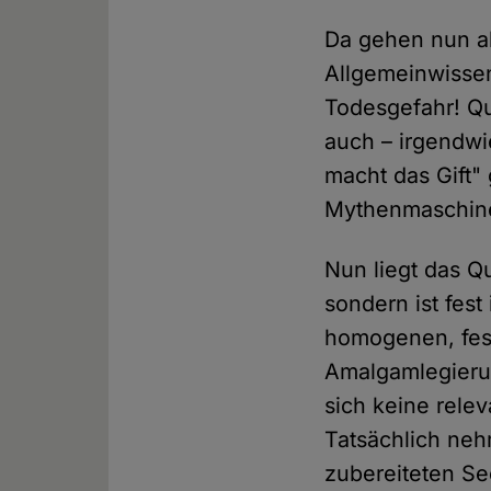
Da gehen nun a
Allgemeinwissen"
Todesgefahr! Que
auch – irgendwi
macht das Gift"
Mythenmaschiner
Nun liegt das Qu
sondern ist fest
homogenen, fes
Amalgamlegieru
sich keine rele
Tatsächlich neh
zubereiteten Se