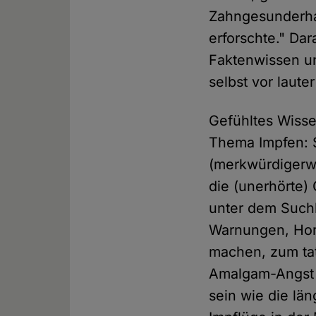
Zahngesunderhal
erforschte." Da
Faktenwissen un
selbst vor laut
Gefühltes Wiss
Thema Impfen: S
(merkwürdigerwe
die (unerhörte)
unter dem Suchb
Warnungen, Hor
machen, zum tat
Amalgam-Angst s
sein wie die lä