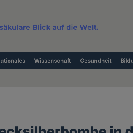
säkulare Blick auf die Welt.
extsuche
nationales
Wissenschaft
Gesundheit
Bild
ecksilberbombe in 