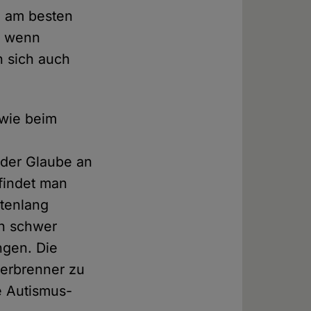
e am besten
t, wenn
n sich auch
 wie beim
 der Glaube an
findet man
itenlang
n schwer
ngen. Die
uerbrenner zu
e Autismus-