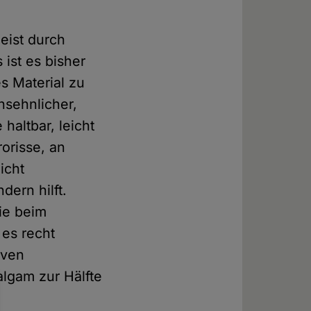
eist durch
 ist es bisher
s Material zu
nsehnlicher,
haltbar, leicht
orisse, an
icht
dern hilft.
ie beim
es recht
iven
algam zur Hälfte