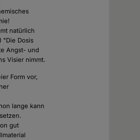
hemisches
mie!
mmt natürlich
 "Die Dosis
nte Angst- und
s Visier nimmt.
ier Form vor,
iner
chon lange kann
isetzen.
von gut
lmaterial