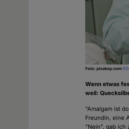
Foto: pixabay.com
CC
Wenn etwas fes
weil: Quecksilb
"Amalgam ist doc
Freundin, eine 
"Nein", gab ich 