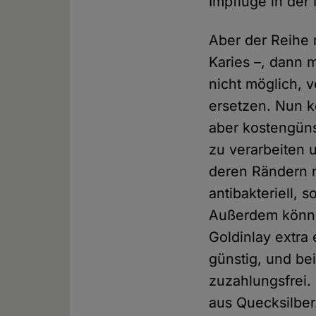
Impflüge in der
Aber der Reihe 
Karies –, dann m
nicht möglich, 
ersetzen. Nun k
aber kostengünst
zu verarbeiten 
deren Rändern n
antibakteriell, 
Außerdem können
Goldinlay extra
günstig, und be
zuzahlungsfrei.
aus Quecksilber