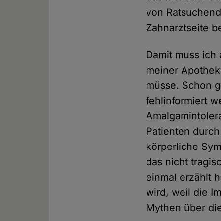
von Ratsuchend
Zahnarztseite be
Damit muss ich a
meiner Apotheke
müsse. Schon ga
fehlinformiert 
Amalgamintolera
Patienten durc
körperliche Sym
das nicht tragis
einmal erzählt 
wird, weil die 
Mythen über die