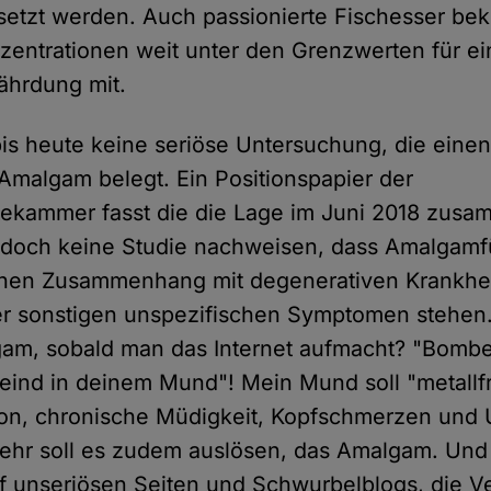
setzt werden. Auch passionierte Fischesser b
nzentrationen weit unter den Grenzwerten für e
ährdung mit.
bis heute keine seriöse Untersuchung, die eine
malgam belegt. Ein Positionspapier der
ekammer fasst die die Lage im Juni 2018 zusa
edoch keine Studie nachweisen, dass Amalgamf
chen Zusammenhang mit degenerativen Krankhe
r sonstigen unspezifischen Symptomen stehen."
am, sobald man das Internet aufmacht? "Bombe
eind in deinem Mund"! Mein Mund soll "metallfr
on, chronische Müdigkeit, Kopfschmerzen und U
ehr soll es zudem auslösen, das Amalgam. Und l
uf unseriösen Seiten und Schwurbelblogs, die 