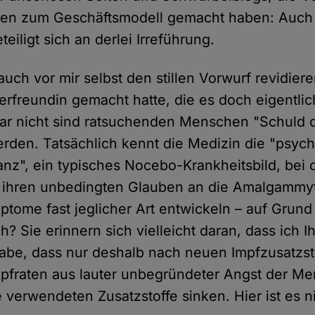
en zum Geschäftsmodell gemacht haben: Auch
teiligt sich an derlei Irreführung.
uch vor mir selbst den stillen Vorwurf revidiere
rfreundin gemacht hatte, die es doch eigentli
r nicht sind ratsuchenden Menschen "Schuld d
werden. Tatsächlich kennt die Medizin die "psy
nz", ein typisches Nocebo-Krankheitsbild, bei 
h ihren unbedingten Glauben an die Amalgammy
ptome fast jeglicher Art entwickeln – auf Grund
ch? Sie erinnern sich vielleicht daran, dass ich 
habe, dass nur deshalb nach neuen Impfzusatzst
Impfraten aus lauter unbegründeter Angst der M
 verwendeten Zusatzstoffe sinken. Hier ist es n