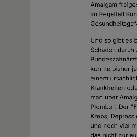
Amalgam freige
im Regelfall Ko
Gesundheitsgef
Und so gibt es 
Schaden durch A
Bundeszahnärzt
konnte bisher j
einem ursächli
Krankheiten ode
man über Amalg
Plombe"! Der "F
Krebs, Depressi
und noch viel m
das nicht nur a