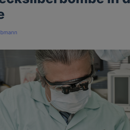
e
obmann