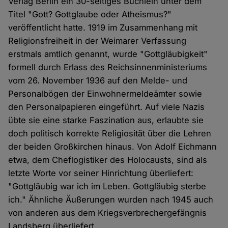
Verlag Berlin ein 30-seitiges Büchlein unter dem
Titel "Gott? Gottglaube oder Atheismus?"
veröffentlicht hatte. 1919 im Zusammenhang mit
Religionsfreiheit in der Weimarer Verfassung
erstmals amtlich genannt, wurde "Gottgläubigkeit"
formell durch Erlass des Reichsinnenministeriums
vom 26. November 1936 auf den Melde- und
Personalbögen der Ein­woh­nermeldeämter sowie
den Perso­nalpapieren eingeführt. Auf viele Nazis
übte sie eine starke Faszination aus, erlaubte sie
doch politisch korrekte Religiosität über die Lehren
der beiden Großkirchen hinaus. Von Adolf Eichmann
etwa, dem Chef­logistiker des Holocausts, sind als
letzte Worte vor seiner Hinrichtung über­liefert:
"Gottgläubig war ich im Leben. Gottgläubig sterbe
ich." Ähnliche Äußerungen wurden nach 1945 auch
von anderen aus dem Kriegs­verbrechergefängnis
Landsberg überliefert.