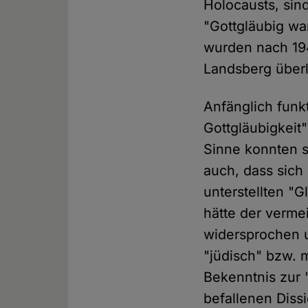
Holocausts, sind
"Gottgläubig wa
wurden nach 19
Landsberg überli
Anfänglich funk
Gottgläubigkeit"
Sinne konnten s
auch, dass sich 
unterstellten "
hätte der verme
widersprochen u
"jüdisch" bzw. 
Bekenntnis zur "
befallenen Diss