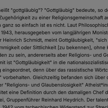
heißt "gottgläubig"? "Gottgläubig" bedeute, so 
 Zugehörigkeit zu einer Religionsgemeinschaft a
 ganz so einfach ist es nicht. Laut Philosophis
 1943, herausgegeben vom langjährigen Monis
 Heinrich Schmidt, meint Gottgläubigkeit, "sich
migkeit oder Sittlichkeit [zu bekennen], ohne 
en zu sein, andererseits aber Religions- und Go
it ist "Gottgläubigkeit" in die nationalsozialisti
eingeordnet, denn über das rassistische Wört
n" vorbehalten. Gleichzeitig befanden sich über 
r "Religions- und Glaubenslosigkeit" Atheist*i
altet eine Definition durch den damaligen Chef 
ei, Gruppenführer Reinhard Heydrich. Der talent
 1942 vom tschechischen Widerstand zur Strec