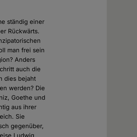
e ständig einer
der Rückwärts.
nzipatorischen
ll man frei sein
igion? Anders
chritt auch die
n dies bejaht
eben werden? Die
niz, Goethe und
tig aus ihrer
eich. Sie
isch gegenüber,
weise Ludwig