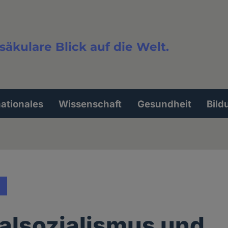
säkulare Blick auf die Welt.
extsuche
nationales
Wissenschaft
Gesundheit
Bild
alsozialismus und