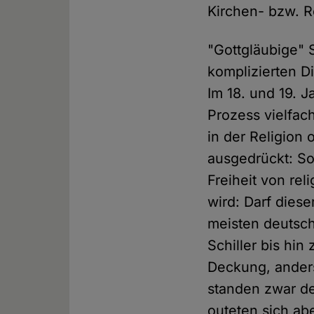
Kirchen- bzw. Re
"Gottgläubige" 
komplizierten Di
Im 18. und 19. 
Prozess vielfac
in der Religion
ausgedrückt: So
Freiheit von re
wird: Darf dies
meisten deutsc
Schiller bis hin
Deckung, anders 
standen zwar de
outeten sich ab