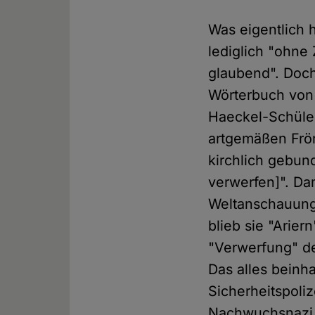
Was eigentlich 
lediglich "ohne
glaubend". Doch
Wörterbuch von
Haeckel-Schüler
artgemäßen Fröm
kirchlich gebund
verwerfen]". Dam
Weltanschauung 
blieb sie "Arier
"Verwerfung" de
Das alles beinh
Sicherheitspoliz
Nachwuchsnazi,