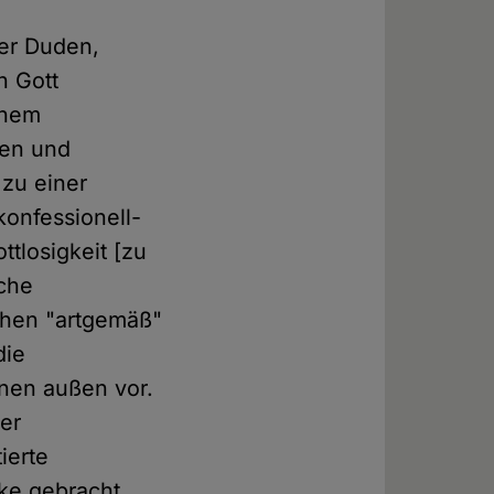
der Duden,
n Gott
chem
ten und
 zu einer
konfessionell-
ttlosigkeit [zu
sche
chen "artgemäß"
die
nnen außen vor.
der
ierte
ke gebracht,