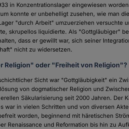
1933 in Konzentrationslager eingewiesen worde
tum konnte er unbehelligt zusehen, wie man di
Lager "durch Arbeit" umzuerziehen versuchte un
rte, skrupellos liquidierte. Als "Gottgläubiger" 
alten, dass er gewillt war, sich seiner Integratio
aft" nicht zu widersetzen.
er Religion" oder "Freiheit von Religion"?
chichtlicher Sicht war "Gottgläubigkeit" ein Zwi
slösung von dogmatischer Religion und Zwische
erellen Säkularisierung seit 2000 Jahren. Der K
 war in vielen Schritten und von diversen Akt
befreit worden, beginnend mit häretischen Str
er Renaissance und Reformation bis hin zu Auf