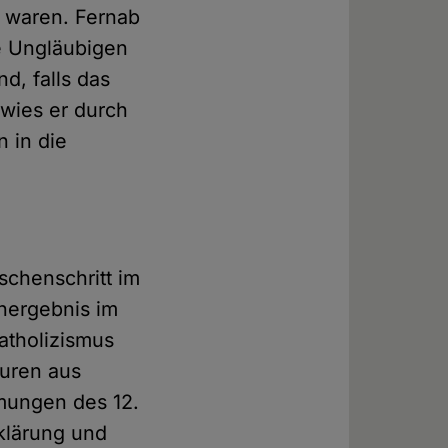
n waren. Fernab
e Ungläubigen
d, falls das
bewies er durch
n in die
schenschritt im
nergebnis im
atholizismus
euren aus
ömungen des 12.
klärung und