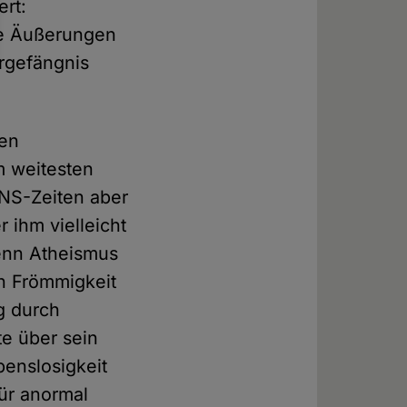
ert:
che Äußerungen
rgefängnis
nen
im weitesten
 NS-Zeiten aber
r ihm vielleicht
Denn Atheismus
en Frömmigkeit
g durch
te über sein
benslosigkeit
für anormal