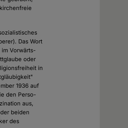
kirchenfreie
sozialistisches
mperer). Das Wort
 im Vorwärts-
ottglaube oder
gionsfreiheit in
gläubigkeit"
ember 1936 auf
ie den Perso­
zination aus,
n der beiden
ker des