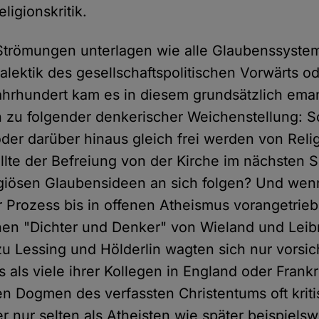
ligionskritik.
Strömungen unterlagen wie alle Glaubenssystem
alektik des gesellschaftspolitischen Vorwärts o
Jahrhundert kam es in diesem grundsätzlich ema
h zu folgender denkerischer Weichenstellung: So
 oder darüber hinaus gleich frei werden von Rel
llte der Befreiung von der Kirche im nächsten S
ligiösen Glaubensideen an sich folgen? Und wen
er Prozess bis in offenen Atheismus vorangetri
hen "Dichter und Denker" von Wieland und Leib
 zu Lessing und Hölderlin wagten sich nur vorsich
als viele ihrer Kollegen in England oder Frankr
n Dogmen des verfassten Christentums oft krit
er nur selten als Atheisten wie später beispiels