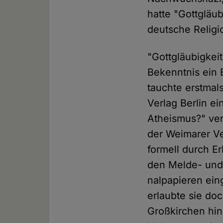
hatte "Gottgläu
deutsche Religio
"Gottgläubigkeit"
Bekenntnis ein B
tauchte erstmal
Verlag Berlin ei
Atheismus?" ver
der Weimarer Ve
formell durch E
den Melde- und
nalpapieren eing
erlaubte sie doc
Großkirchen hin