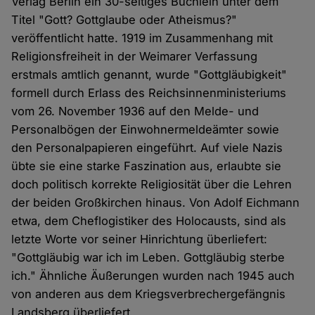
Verlag Berlin ein 30-seitiges Büchlein unter dem
Titel "Gott? Gottglaube oder Atheismus?"
veröffentlicht hatte. 1919 im Zusammenhang mit
Religionsfreiheit in der Weimarer Verfassung
erstmals amtlich genannt, wurde "Gottgläubigkeit"
formell durch Erlass des Reichsinnenministeriums
vom 26. November 1936 auf den Melde- und
Personalbögen der Ein­woh­nermeldeämter sowie
den Perso­nalpapieren eingeführt. Auf viele Nazis
übte sie eine starke Faszination aus, erlaubte sie
doch politisch korrekte Religiosität über die Lehren
der beiden Großkirchen hinaus. Von Adolf Eichmann
etwa, dem Chef­logistiker des Holocausts, sind als
letzte Worte vor seiner Hinrichtung über­liefert:
"Gottgläubig war ich im Leben. Gottgläubig sterbe
ich." Ähnliche Äußerungen wurden nach 1945 auch
von anderen aus dem Kriegs­verbrechergefängnis
Landsberg überliefert.