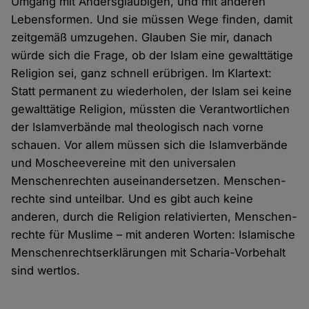
Umgang mit Anders­gläubigen, und mit anderen
Lebens­formen. Und sie müssen Wege finden, damit
zeit­gemäß umzugehen. Glauben Sie mir, danach
würde sich die Frage, ob der Islam eine gewalt­tätige
Religion sei, ganz schnell erübrigen. Im Klartext:
Statt permanent zu wieder­holen, der Islam sei keine
gewalt­tätige Religion, müssten die Verant­wortlichen
der Islam­verbände mal theologisch nach vorne
schauen. Vor allem müssen sich die Islam­verbände
und Moschee­vereine mit den universalen
Menschen­rechten aus­einander­setzen. Menschen­
rechte sind unteilbar. Und es gibt auch keine
anderen, durch die Religion relativierten, Menschen­
rechte für Muslime – mit anderen Worten: Islamische
Menschen­rechts­erklärungen mit Scharia-Vor­behalt
sind wertlos.