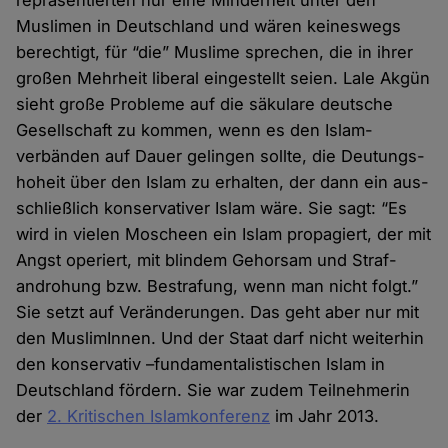
repräsentierten nur eine Minder­heit unter den
Muslimen in Deutschland und wären keines­wegs
berechtigt, für “die” Muslime sprechen, die in ihrer
großen Mehrheit liberal einge­stellt seien. Lale Akgün
sieht große Probleme auf die säkulare deutsche
Gesellschaft zu kommen, wenn es den Islam­
verbänden auf Dauer gelingen sollte, die Deutungs­
hoheit über den Islam zu er­halten, der dann ein aus­
schließlich konservativer Islam wäre. Sie sagt: “Es
wird in vielen Moscheen ein Islam propagiert, der mit
Angst operiert, mit blindem Gehorsam und Straf­
androhung bzw. Bestrafung, wenn man nicht folgt.”
Sie setzt auf Veränderungen. Das geht aber nur mit
den MuslimInnen. Und der Staat darf nicht weiter­hin
den konser­vativ –funda­menta­listischen Islam in
Deutschland fördern. Sie war zudem Teil­nehmerin
der
2. Kritischen Islam­konferenz
im Jahr 2013.