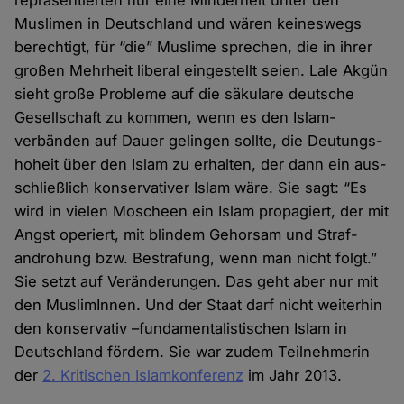
repräsentierten nur eine Minder­heit unter den
Muslimen in Deutschland und wären keines­wegs
berechtigt, für “die” Muslime sprechen, die in ihrer
großen Mehrheit liberal einge­stellt seien. Lale Akgün
sieht große Probleme auf die säkulare deutsche
Gesellschaft zu kommen, wenn es den Islam­
verbänden auf Dauer gelingen sollte, die Deutungs­
hoheit über den Islam zu er­halten, der dann ein aus­
schließlich konservativer Islam wäre. Sie sagt: “Es
wird in vielen Moscheen ein Islam propagiert, der mit
Angst operiert, mit blindem Gehorsam und Straf­
androhung bzw. Bestrafung, wenn man nicht folgt.”
Sie setzt auf Veränderungen. Das geht aber nur mit
den MuslimInnen. Und der Staat darf nicht weiter­hin
den konser­vativ –funda­menta­listischen Islam in
Deutschland fördern. Sie war zudem Teil­nehmerin
der
2. Kritischen Islam­konferenz
im Jahr 2013.