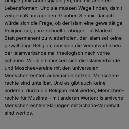
Umgang mit Anders­gläubigen, und mit anderen
Lebens­formen. Und sie müssen Wege finden, damit
zeit­gemäß umzugehen. Glauben Sie mir, danach
würde sich die Frage, ob der Islam eine gewalt­tätige
Religion sei, ganz schnell erübrigen. Im Klartext:
Statt permanent zu wieder­holen, der Islam sei keine
gewalt­tätige Religion, müssten die Verant­wortlichen
der Islam­verbände mal theologisch nach vorne
schauen. Vor allem müssen sich die Islam­verbände
und Moschee­vereine mit den universalen
Menschen­rechten aus­einander­setzen. Menschen­
rechte sind unteilbar. Und es gibt auch keine
anderen, durch die Religion relativierten, Menschen­
rechte für Muslime – mit anderen Worten: Islamische
Menschen­rechts­erklärungen mit Scharia-Vor­behalt
sind wertlos.