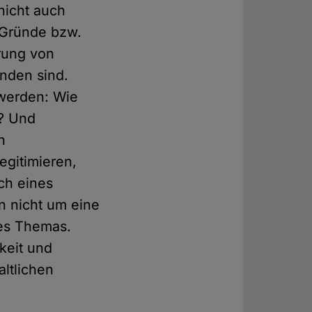
nicht auch
i Gründe bzw.
erung von
nden sind.
 werden: Wie
n? Und
n
egitimieren,
ch eines
n nicht um eine
des Themas.
keit und
altlichen