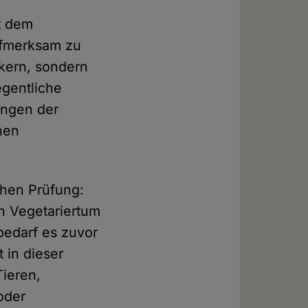
t dem
ufmerksam zu
ikern, sondern
egentliche
ungen der
nen
chen Prüfung:
h Vegetariertum
bedarf es zuvor
 in dieser
ieren,
oder