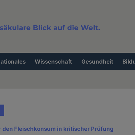
säkulare Blick auf die Welt.
extsuche
nationales
Wissenschaft
Gesundheit
Bild
 den Fleischkonsum in kritischer Prüfung