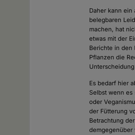
Daher kann ein 
belegbaren Lei
machen, hat nic
etwas mit der E
Berichte in de
Pflanzen die Re
Unterscheidun
Es bedarf hier 
Selbst wenn es 
oder Veganismus
der Fütterung v
Betrachtung de
demgegenüber 