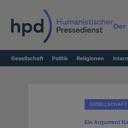
Direkt
zum
Inhalt
Der 
Vollt
Gesellschaft
Politik
Religionen
Inter
Hauptnavigation
GESELLSCHAFT
Ein Argument für