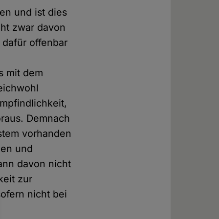
n und ist dies
eht zwar davon
 dafür offenbar
s mit dem
eichwohl
pfindlichkeit,
voraus. Demnach
ystem vorhanden
den und
ann davon nicht
eit zur
ofern nicht bei