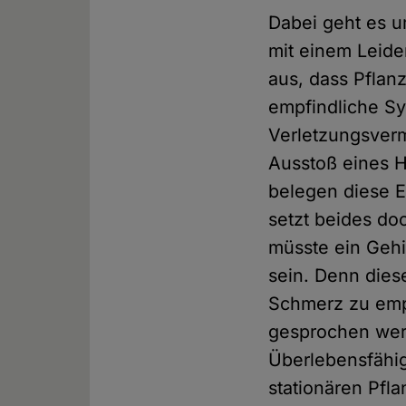
Dabei geht es u
mit einem Leide
aus, dass Pflan
empfindliche S
Verletzungsverm
Ausstoß eines 
belegen diese E
setzt beides do
müsste ein Gehi
sein. Denn dies
Schmerz zu empf
gesprochen werd
Überlebensfähig
stationären Pfl