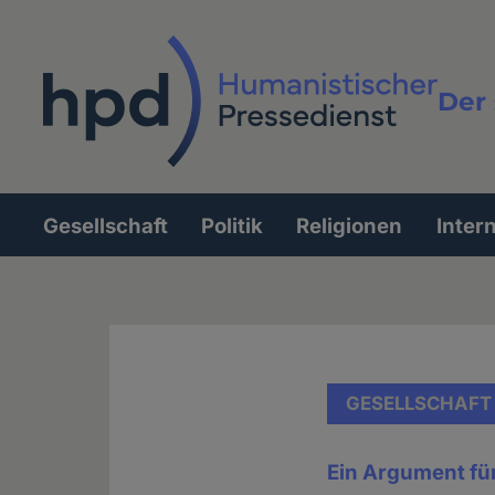
Direkt
zum
Inhalt
Der 
Vollt
Gesellschaft
Politik
Religionen
Inter
Hauptnavigation
GESELLSCHAFT
Ein Argument für