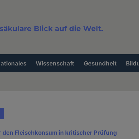
säkulare Blick auf die Welt.
extsuche
nationales
Wissenschaft
Gesundheit
Bild
 den Fleischkonsum in kritischer Prüfung