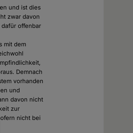
n und ist dies
eht zwar davon
 dafür offenbar
s mit dem
eichwohl
pfindlichkeit,
voraus. Demnach
ystem vorhanden
den und
ann davon nicht
eit zur
ofern nicht bei