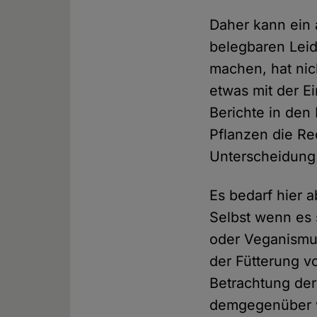
Daher kann ein 
belegbaren Lei
machen, hat nic
etwas mit der E
Berichte in de
Pflanzen die Re
Unterscheidun
Es bedarf hier 
Selbst wenn es 
oder Veganismus
der Fütterung v
Betrachtung de
demgegenüber 