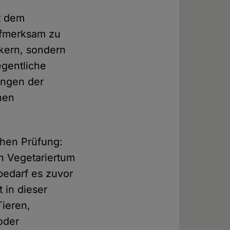
t dem
ufmerksam zu
ikern, sondern
egentliche
ungen der
nen
chen Prüfung:
h Vegetariertum
bedarf es zuvor
 in dieser
ieren,
oder