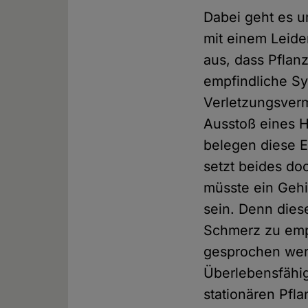
Dabei geht es u
mit einem Leide
aus, dass Pflan
empfindliche S
Verletzungsverm
Ausstoß eines 
belegen diese E
setzt beides do
müsste ein Gehi
sein. Denn dies
Schmerz zu empf
gesprochen werd
Überlebensfähig
stationären Pfl