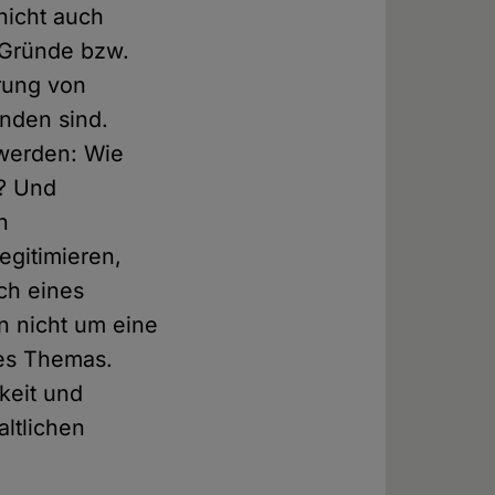
nicht auch
i Gründe bzw.
erung von
nden sind.
 werden: Wie
n? Und
n
egitimieren,
ch eines
n nicht um eine
des Themas.
keit und
altlichen