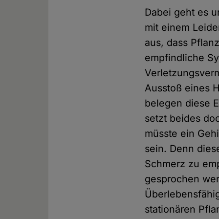
Dabei geht es u
mit einem Leide
aus, dass Pflan
empfindliche S
Verletzungsverm
Ausstoß eines 
belegen diese E
setzt beides do
müsste ein Gehi
sein. Denn dies
Schmerz zu empf
gesprochen werd
Überlebensfähig
stationären Pfl