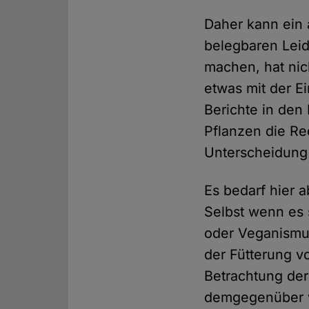
Daher kann ein 
belegbaren Lei
machen, hat nic
etwas mit der E
Berichte in de
Pflanzen die Re
Unterscheidun
Es bedarf hier 
Selbst wenn es 
oder Veganismus
der Fütterung v
Betrachtung de
demgegenüber 