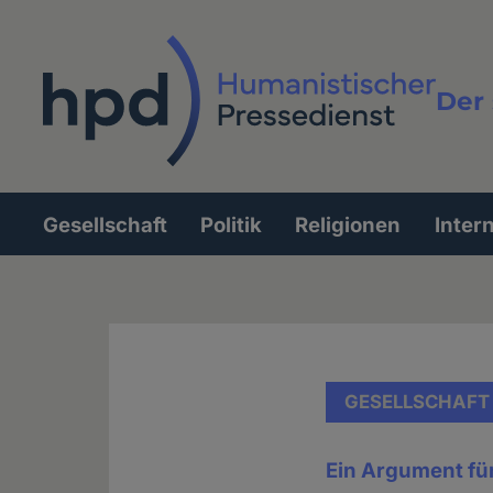
Direkt
zum
Inhalt
Der 
Vollt
Gesellschaft
Politik
Religionen
Inter
Hauptnavigation
GESELLSCHAFT
Ein Argument für