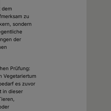
t dem
ufmerksam zu
ikern, sondern
egentliche
ungen der
nen
chen Prüfung:
h Vegetariertum
bedarf es zuvor
 in dieser
ieren,
oder