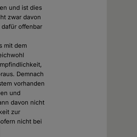
n und ist dies
eht zwar davon
 dafür offenbar
s mit dem
eichwohl
pfindlichkeit,
voraus. Demnach
ystem vorhanden
den und
ann davon nicht
eit zur
ofern nicht bei