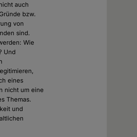
nicht auch
i Gründe bzw.
erung von
nden sind.
 werden: Wie
n? Und
n
egitimieren,
ch eines
n nicht um eine
des Themas.
keit und
altlichen