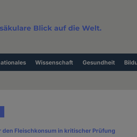
säkulare Blick auf die Welt.
extsuche
nationales
Wissenschaft
Gesundheit
Bild
 den Fleischkonsum in kritischer Prüfung