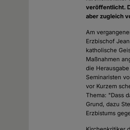
veröffentlicht.
aber zugleich 
Am vergangenen
Erzbischof Jean
katholische Gei
Maßnahmen ange
die Herausgabe 
Seminaristen vo
vor Kurzem sch
Thema: "Dass da
Grund, dazu Ste
Erzbistums ge
Kirchenkritiker 