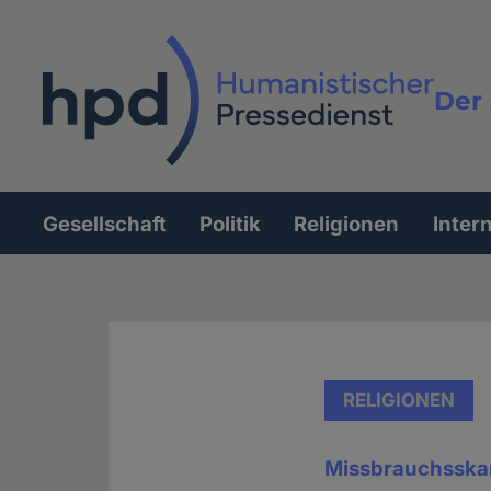
Direkt
zum
Inhalt
Der 
Vollt
Gesellschaft
Politik
Religionen
Inter
Hauptnavigation
RELIGIONEN
Missbrauchsska