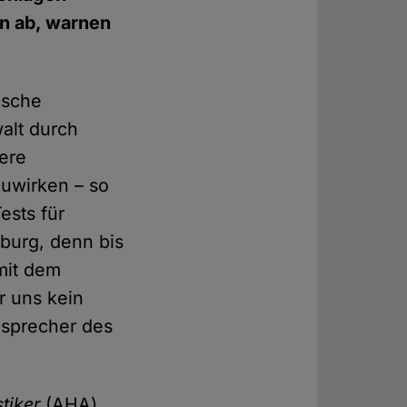
en ab, warnen
ische
alt durch
ere
uwirken – so
ests für
mburg, denn bis
mit dem
r uns kein
esprecher des
tiker
(AHA)