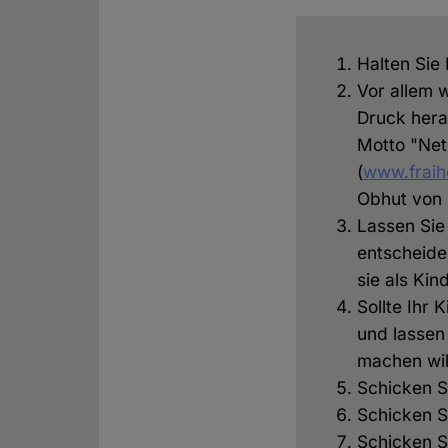
Halten Sie 
Vor allem 
Druck hera
Motto "Net 
(
www.fraih
Obhut von 
Lassen Sie
entscheiden
sie als Kin
Sollte Ihr 
und lassen
machen will
Schicken S
Schicken Si
Schicken Si