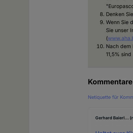
"Europasco
Denken Sie
Wenn Sie d
Sie unser 
(
www.aha.l
Nach dem M
11,5% sind 
Kommentar
Netiquette für Kom
Gerhard Baierl… (n