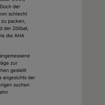
 Doch der
von schlecht
l zu packen,
 der Zölibat,
wie die AHA
ne angemessene
läge zur
hen gestellt
 angesichts der
hrigen suchen
zehn