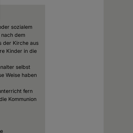
oder sozialem
: nach dem
us der Kirche aus
re Kinder in die
nalter selbst
iese Weise haben
nterricht fern
s die Kommunion
ie