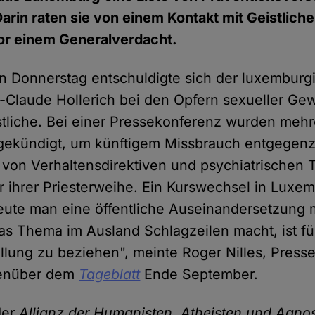
 Darin raten sie von einem Kontakt mit Geistlich
vor einem Generalverdacht.
 Donnerstag entschuldigte sich der luxemburg
-Claude Hollerich bei den Opfern sexueller Gew
stliche. Bei einer Pressekonferenz wurden mehr
kündigt, um künftigem Missbrauch entgegenz
von Verhaltensdirektiven und psychiatrischen T
r ihrer Priesterweihe. Ein Kurswechsel in Luxe
eute man eine öffentliche Auseinandersetzung 
s Thema im Ausland Schlagzeilen macht, ist fü
llung zu beziehen", meinte Roger Nilles, Press
genüber dem
Tageblatt
Ende September.
der
Allianz der Humanisten, Atheisten und Agnos