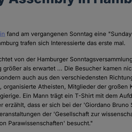
lin
fand am vergangenen Sonntag eine "Sunday
amburg trafen sich Interessierte das erste mal.
chtet von der Hamburger Sonntags­versammlung
 größer als erwartet ... Die Besucher kamen nic
 sondern auch aus den verschie­densten Richtun
, organisierte Atheisten, Mitglieder der großen
gierige. Ein Mann trägt ein T-Shirt mit dem Auf
er erzählt, dass er sich bei der 'Giordano Bruno 
eran­staltungen der 'Gesellschaft zur wissenscha
n Para­wissen­schaften' besucht."