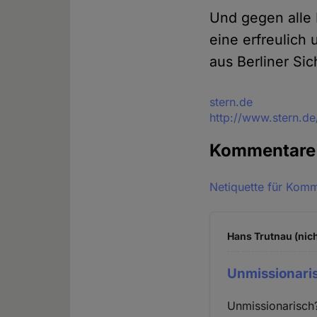
Und gegen alle K
eine erfreulich 
aus Berliner Sic
Quelle
stern.de
http://www.stern.d
Kommentar
Netiquette für Kom
Hans Trutnau (nich
Unmissionari
Unmissionarisch?