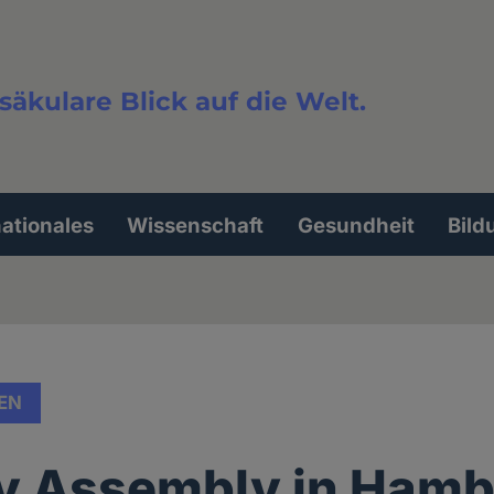
säkulare Blick auf die Welt.
extsuche
nationales
Wissenschaft
Gesundheit
Bild
EN
y Assembly in Hamb