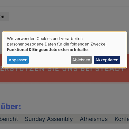
en
Wir verwenden Cookies und verarbeiten
Verwendung
personenbezogene Daten für die folgenden Zwecke:
Funktional & Eingebettete externe Inhalte
.
von
personenbezogenen
Anpassen
Ablehnen
Akzeptieren
Daten
und
Cookies
 über:
bericht
Sunday Assembly
Atheismus
Konfe