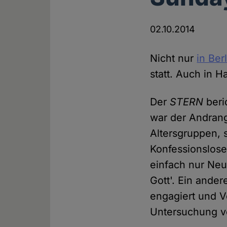
02.10.2014
Nicht nur
in Ber
statt. Auch in H
Der
STERN
beri
war der Andrang
Alters­gruppen,
Konfessions­lose
einfach nur Neu
Gott'. Ein ander
engagiert und V
Untersuchung vo