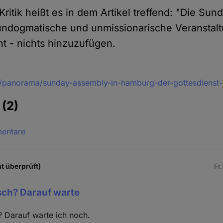
ritik heißt es in dem Artikel treffend: "Die Sun
un­dogmatische und un­missionarische Veran­stalt
ht - nichts hinzuzu­fügen.
e/panorama/sunday-assembly-in-hamburg-der-gottesdienst
e
(2)
mentare
t überprüft)
Fr
sch? Darauf warte
 Darauf warte ich noch.