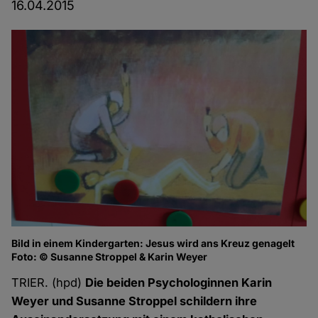
16.04.2015
Bild in einem Kindergarten: Jesus wird ans Kreuz genagelt
Te
Foto: © Susanne Stroppel & Karin Weyer
Fo
TRIER. (hpd)
Die beiden Psychologinnen Karin
Weyer und Susanne Stroppel schildern ihre