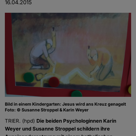
16.04.2015
Bild in einem Kindergarten: Jesus wird ans Kreuz genagelt
Te
Foto: © Susanne Stroppel & Karin Weyer
Fo
TRIER. (hpd)
Die beiden Psychologinnen Karin
Weyer und Susanne Stroppel schildern ihre