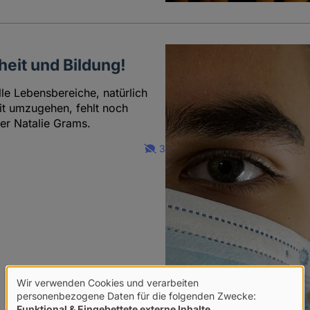
eit und Bildung!
lle Lebensbereiche, natürlich
it umzugehen, fehlt noch
ter Natalie Grams.
3
Wir verwenden Cookies und verarbeiten
Verwendung
personenbezogene Daten für die folgenden Zwecke:
Funktional & Eingebettete externe Inhalte
.