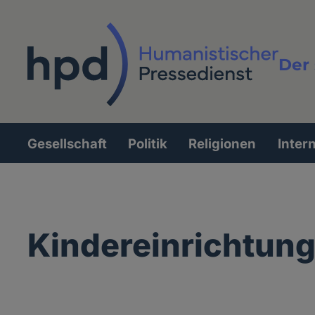
Direkt
zum
Inhalt
Der 
Vollt
Gesellschaft
Politik
Religionen
Inter
Hauptnavigation
Kindereinrichtun