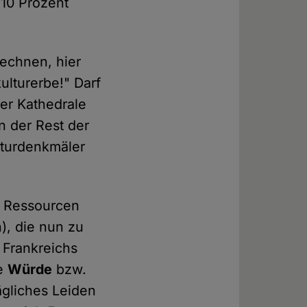
 10 Prozent
rechnen, hier
ulturerbe!" Darf
ner Kathedrale
n der Rest der
lturdenkmäler
en Ressourcen
), die nun zu
 Frankreichs
ie
Würde
bzw.
ägliches Leiden