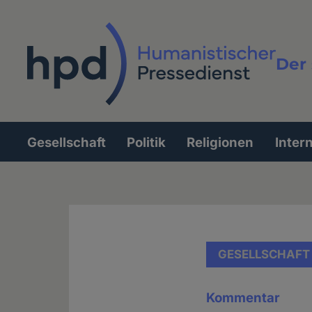
Direkt
zum
Inhalt
Der 
Vollt
Gesellschaft
Politik
Religionen
Inter
Hauptnavigation
GESELLSCHAFT
Kommentar