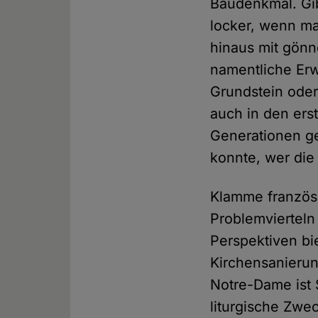
Baudenkmal. Gib
locker, wenn ma
hinaus mit gönn
namentliche Erw
Grundstein oder
auch in den ers
Generationen ge
konnte, wer die
Klamme französ
Problemvierteln
Perspektiven bi
Kirchensanierun
Notre-Dame ist S
liturgische Zwe