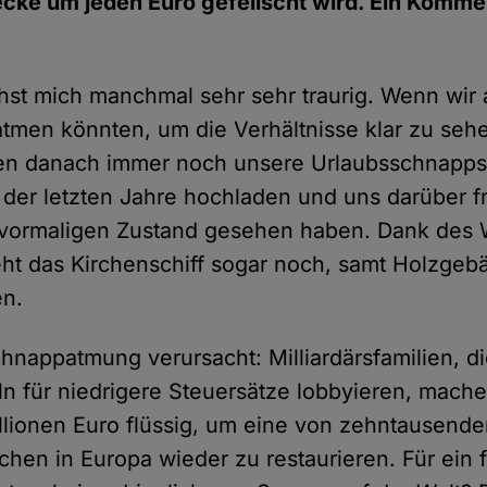
cke um jeden Euro gefeilscht wird. Ein Komme
st mich manchmal sehr sehr traurig. Wenn wir a
tmen könnten, um die Verhältnisse klar zu seh
en danach immer noch unsere Urlaubsschnapp
der letzten Jahre hochladen und uns darüber f
vormaligen Zustand gesehen haben. Dank des 
teht das Kirchenschiff sogar noch, samt Holzgebä
en.
hnappatmung verursacht: Milliardärsfamilien, di
n für niedrigere Steuersätze lobbyieren, mach
llionen Euro flüssig, um eine von zehntausend
chen in Europa wieder zu restaurieren. Für ein