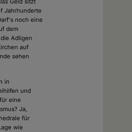
as Geld sitzt
uf Jahrhunderte
arf's noch eine
Auf dem
 die Adligen
irchen auf
inde sehen
n in
ihilfen und
für eine
ismus? Ja,
hedrale für
 Lage wie