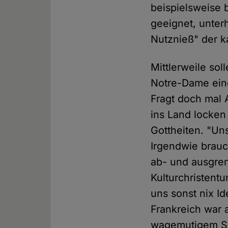
beispielsweise 
geeignet, unterh
Nutznieß" der k
Mittlerweile so
Notre-Dame eing
Fragt doch mal
ins Land locken 
Gottheiten. "Un
Irgendwie brauc
ab- und ausgren
Kulturchristentu
uns sonst nix Id
Frankreich war 
wagemutigem Se