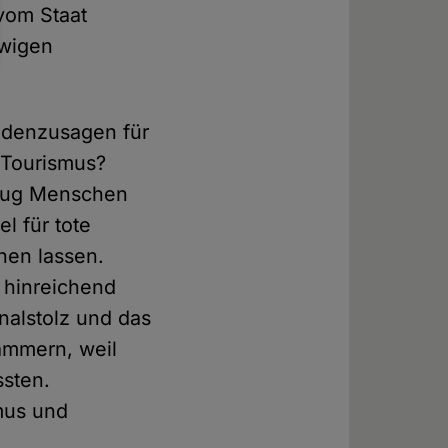
 vom Staat
ewigen
endenzusagen für
 Tourismus?
enug Menschen
l für tote
hen lassen.
 hinreichend
nalstolz und das
lammern, weil
ssten.
smus und