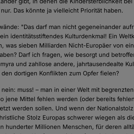
Länder gibt, in denen die Kindersterblichkeit bei
a nur. Das könnte ja vielleicht Priorität haben.
nwände: "Das darf man nicht gegeneinander auf
in identitätsstiftendes Kulturdenkmal! Ein Weltk
n, was sieben Milliarden Nicht-Europäer von ei
haben? Darf ich fragen, wie besorgt und betroffe
almyra und zahllose andere, jahrtausendealte Ku
den dortigen Konflikten zum Opfer fielen?
 – nein: muss! – man in einer Welt mit begrenzt
o jene Mittel fehlen werden (oder bereits fehlen
tzt werden sollen. Und wenn der Nationalstolz
christliche Stolz Europas schwerer wiegen als d
 hunderter Millionen Menschen, für deren allt