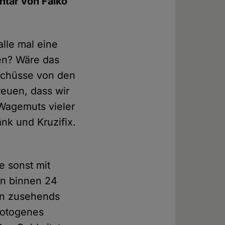
ntar von Falko
lle mal eine
en? Wäre das
schüsse von den
reuen, dass wir
Wagemuts vieler
nk und Kruzifix.
e sonst mit
en binnen 24
en zusehends
 fotogenes