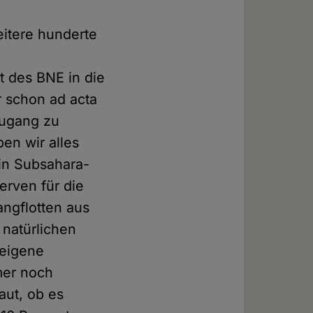
eitere hunderte
t des BNE in die
r schon ad acta
Zugang zu
en wir alles
 in Subsahara-
erven für die
angflotten aus
natürlichen
 eigene
mer noch
ut, ob es