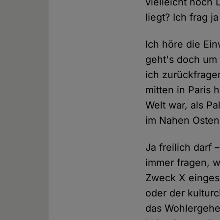
vielleicht noch 
liegt? Ich frag j
Ich höre die Ei
geht's doch um e
ich zurückfrage
mitten in Paris 
Welt war, als P
im Nahen Osten 
Ja freilich darf
immer fragen, w
Zweck X eingese
oder der kultur
das Wohlergehen