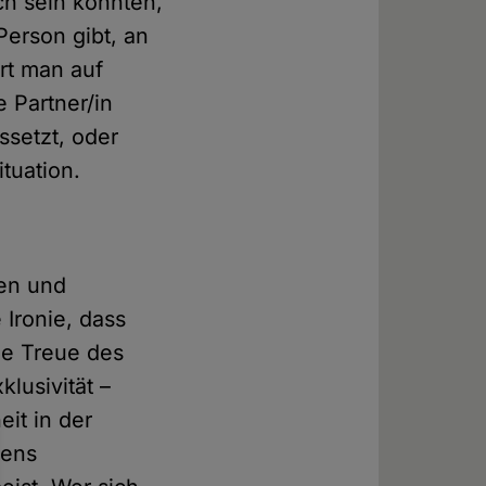
ch sein könnten,
erson gibt, an
rrt man auf
 Partner/in
ssetzt, oder
tuation.
en und
Ironie, dass
ie Treue des
lusivität –
it in der
mens