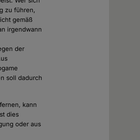
eist. Wer sich
g zu führen,
nicht gemäß
man irgendwann
egen der
Aus
nogame
n soll dadurch
tfernen, kann
st dies
igung oder aus