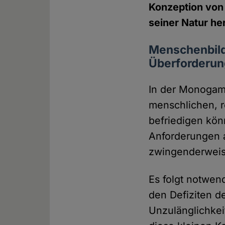
Konzeption von
seiner Natur he
Menschenbild
Überforderun
In der Monogami
menschlichen, r
befriedigen könn
Anforderungen a
zwingenderweise
Es folgt notwen
den Defiziten d
Unzulänglichkei