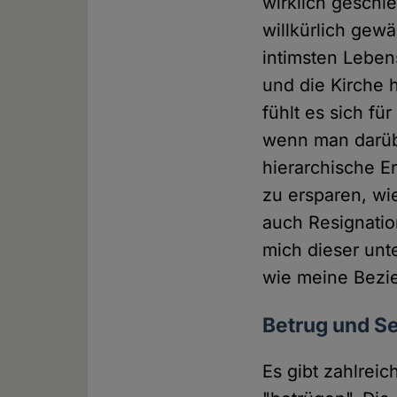
wirklich geschie
willkürlich gew
intimsten Leben
und die Kirche 
fühlt es sich fü
wenn man darüb
hierarchische E
zu ersparen, wie
auch Resignatio
mich dieser un
wie meine Bezi
Betrug und S
Es gibt zahlre