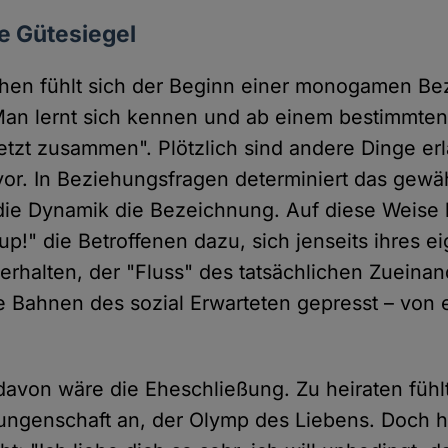
ve Gütesiegel
chen fühlt sich der Beginn einer monogamen Be
Man lernt sich kennen und ab einem bestimmten
jetzt zusammen". Plötzlich sind andere Dinge er
vor. In Beziehungsfragen determiniert das gewäh
die Dynamik die Bezeichnung. Auf diese Weise 
up!" die Betroffenen dazu, sich jenseits ihres 
erhalten, der "Fluss" des tatsächlichen Zueinan
e Bahnen des sozial Erwarteten gepresst – von
davon wäre die Eheschließung. Zu heiraten fühlt
ungenschaft an, der Olymp des Liebens. Doch hi