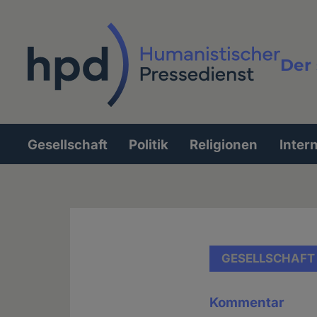
Direkt
zum
Inhalt
Der 
Vollt
Gesellschaft
Politik
Religionen
Inter
Hauptnavigation
GESELLSCHAFT
Kommentar