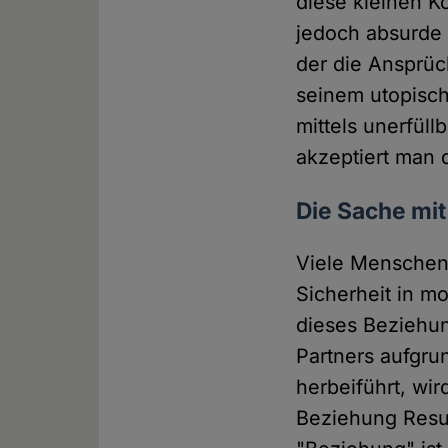
diese kleinen K
jedoch absurde 
der die Ansprüch
seinem utopisch
mittels unerfül
akzeptiert man 
Die Sache mi
Viele Menschen
Sicherheit in m
dieses Beziehun
Partners aufgrun
herbeiführt, wi
Beziehung Resu