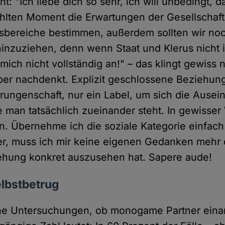
ht: "Ich liebe dich so sehr, ich will unbedingt, 
ählten Moment die Erwartungen der Gesellschaf
sbereiche bestimmen, außerdem sollten wir no
hinzuziehen, denn wenn Staat und Klerus nicht in
r mich nicht vollständig an!" – das klingt gewiss 
er nachdenkt. Explizit geschlossene Beziehung
rrungenschaft, nur ein Label, um sich die Ause
 man tatsächlich zueinander steht. In gewisser 
n. Übernehme ich die soziale Kategorie einfac
ter, muss ich mir keine eigenen Gedanken meh
ehung konkret auszusehen hat. Sapere aude!
elbstbetrug
iche Untersuchungen, ob monogame Partner eina