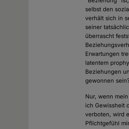
"Beziehung" ist,
selbst den sozi
verhält sich in
seiner tatsächl
überrascht fests
Beziehungsverh
Erwartungen tre
latentem proph
Beziehungen und
gewonnen sein
Nur, wenn mein 
ich Gewissheit 
verboten, wird 
Pflichtgefühl m