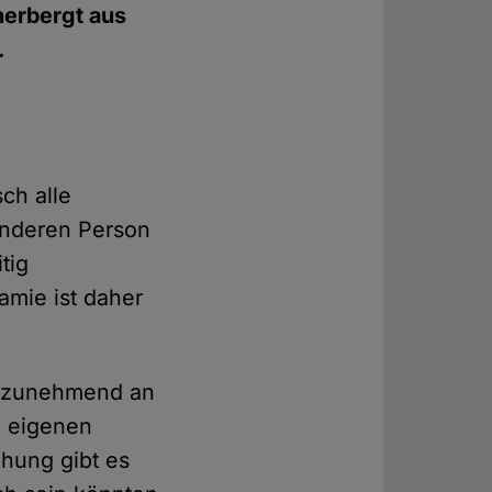
herbergt aus
.
ch alle
anderen Person
tig
amie ist daher
er zunehmend an
e eigenen
ehung gibt es