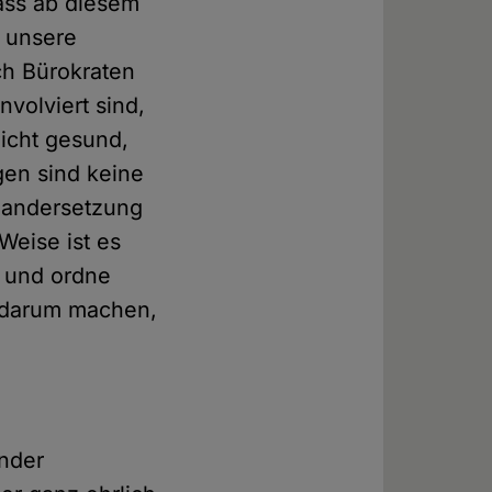
dass ab diesem
t unsere
ch Bürokraten
volviert sind,
nicht gesund,
en sind keine
inandersetzung
Weise ist es
h und ordne
r darum machen,
nder