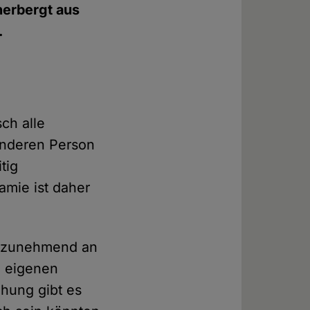
herbergt aus
.
ch alle
anderen Person
tig
amie ist daher
er zunehmend an
e eigenen
ehung gibt es