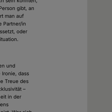
ch sein könnten,
erson gibt, an
rrt man auf
 Partner/in
ssetzt, oder
tuation.
en und
Ironie, dass
ie Treue des
lusivität –
it in der
mens