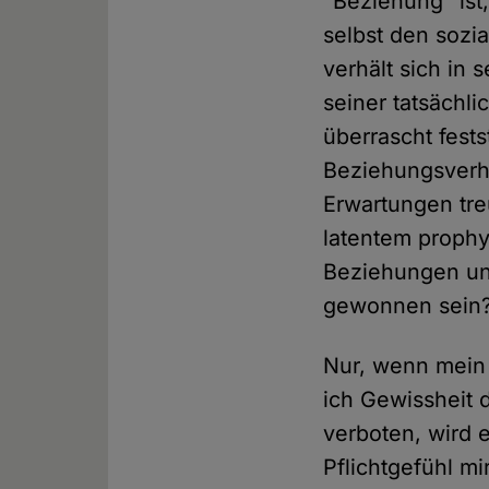
"Beziehung" ist,
selbst den sozi
verhält sich in
seiner tatsächl
überrascht fests
Beziehungsverh
Erwartungen tre
latentem proph
Beziehungen und
gewonnen sein
Nur, wenn mein 
ich Gewissheit 
verboten, wird 
Pflichtgefühl m