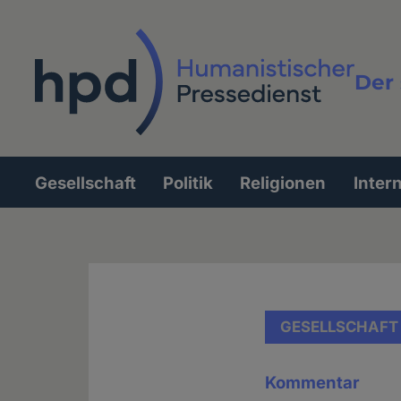
Direkt
zum
Inhalt
Der 
Vollt
Gesellschaft
Politik
Religionen
Inter
Hauptnavigation
GESELLSCHAFT
Kommentar