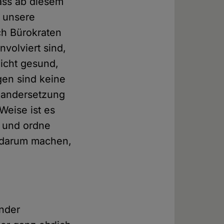
dass ab diesem
t unsere
ch Bürokraten
volviert sind,
nicht gesund,
en sind keine
inandersetzung
Weise ist es
h und ordne
r darum machen,
nder