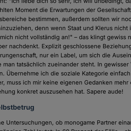
ht: "Ich liebe dich so sehr, ich will unbedingt, 
ählten Moment die Erwartungen der Gesellschaf
sbereiche bestimmen, außerdem sollten wir no
hinzuziehen, denn wenn Staat und Klerus nicht in
r mich nicht vollständig an!" – das klingt gewiss 
er nachdenkt. Explizit geschlossene Beziehung
rrungenschaft, nur ein Label, um sich die Ause
 man tatsächlich zueinander steht. In gewisser 
n. Übernehme ich die soziale Kategorie einfac
ter, muss ich mir keine eigenen Gedanken meh
ehung konkret auszusehen hat. Sapere aude!
elbstbetrug
iche Untersuchungen, ob monogame Partner eina