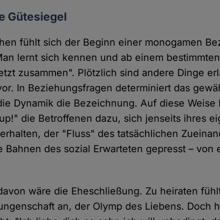
ve Gütesiegel
chen fühlt sich der Beginn einer monogamen Be
Man lernt sich kennen und ab einem bestimmten
jetzt zusammen". Plötzlich sind andere Dinge er
vor. In Beziehungsfragen determiniert das gewäh
die Dynamik die Bezeichnung. Auf diese Weise 
up!" die Betroffenen dazu, sich jenseits ihres 
erhalten, der "Fluss" des tatsächlichen Zueinan
e Bahnen des sozial Erwarteten gepresst – von
davon wäre die Eheschließung. Zu heiraten fühlt
ungenschaft an, der Olymp des Liebens. Doch hi