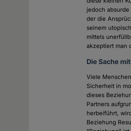
diese kleinen K
jedoch absurde 
der die Ansprüch
seinem utopisch
mittels unerfül
akzeptiert man 
Die Sache mi
Viele Menschen
Sicherheit in m
dieses Beziehun
Partners aufgrun
herbeiführt, wi
Beziehung Resu