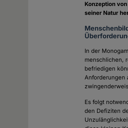
Konzeption von
seiner Natur he
Menschenbild
Überforderun
In der Monogami
menschlichen, r
befriedigen könn
Anforderungen a
zwingenderweise
Es folgt notwen
den Defiziten d
Unzulänglichkei