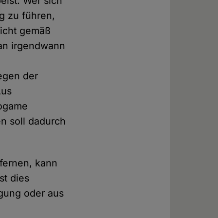
eist. Wer sich
g zu führen,
nicht gemäß
man irgendwann
egen der
Aus
nogame
n soll dadurch
tfernen, kann
st dies
igung oder aus