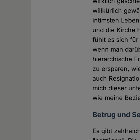
wirklich geschie
willkürlich gew
intimsten Leben
und die Kirche 
fühlt es sich fü
wenn man darüb
hierarchische E
zu ersparen, wie
auch Resignatio
mich dieser un
wie meine Bezi
Betrug und S
Es gibt zahlre