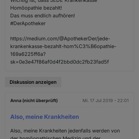
Wichtig ist, dass JEDE Krankenkasse
Homöopathie bezahlt!
Das muss endlich aufhören!
#DerApotheker
https://medium.com/@ApothekerDer/jede-
krankenkasse-bezahlt-hom%C3%B6opathie-
169a6225ff6a?
sk=0e3e47f86af0d4f2bbd0dc2fb23fad5f
Diskussion anzeigen
Anna (nicht überprüft)
Mi. 17 Jul 2019 - 22:01
Also, meine Krankheiten
Also, meine Krankheiten jedenfalls werden von
der homöopathischen Medizin und der