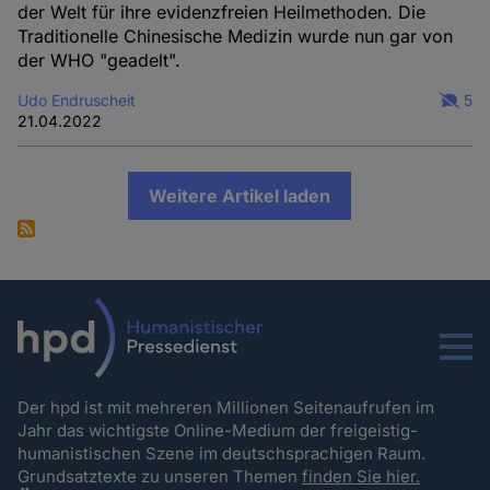
der Welt für ihre evidenzfreien Heilmethoden. Die
Traditionelle Chinesische Medizin wurde nun gar von
der WHO "geadelt".
Udo Endruscheit
5
21.04.2022
Weitere Artikel laden
Menu
Der hpd ist mit mehreren Millionen Seitenaufrufen im
Jahr das wichtigste Online-Medium der freigeistig-
humanistischen Szene im deutschsprachigen Raum.
Grundsatztexte zu unseren Themen
finden Sie hier.