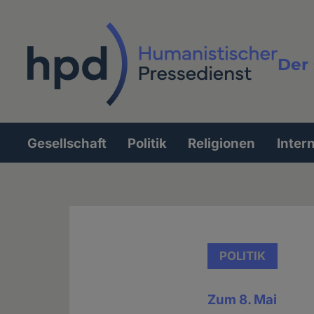
Direkt
zum
Inhalt
Der 
Vollt
Gesellschaft
Politik
Religionen
Inter
Hauptnavigation
POLITIK
Zum 8. Mai