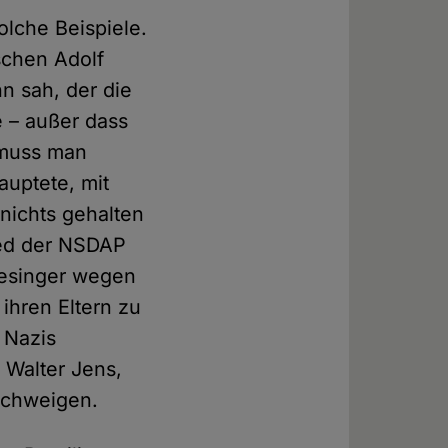
olche Beispiele.
schen Adolf
 sah, der die
 – außer dass
 muss man
uptete, mit
 nichts gehalten
lied der NSDAP
iesinger wegen
 ihren Eltern zu
 Nazis
 Walter Jens,
 schweigen.