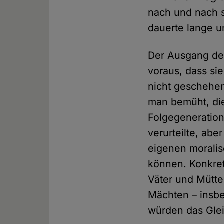
nach und nach s
dauerte lange u
Der Ausgang der
voraus, dass sie
nicht geschehen
man bemüht, die
Folgegeneration,
verurteilte, abe
eigenen morali
können. Konkret
Väter und Mütte
Mächten – insbe
würden das Glei