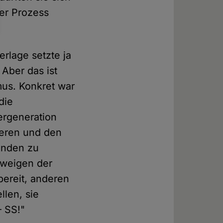
der Prozess
rlage setzte ja
 Aber das ist
mus. Konkret war
die
tergeneration
uieren und den
ünden zu
hweigen der
bereit, anderen
llen, sie
– SS!"