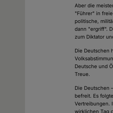
Aber die meiste
"Führer" in frei
politische, mili
dann "ergriff".
zum Diktator und
Die Deutschen 
Volksabstimmung
Deutsche und Ös
Treue.
Die Deutschen –
befreit. Es fo
Vertreibungen. 
wirklichen Tag 