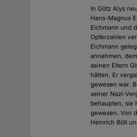
In Götz Alys neu
Hans-Magnus En
Eichmann und d
Opferzahlen ve
Eichmann gelege
annehmen, dem 
seinen Eltern G
hätten. Er verg
gewesen war. Be
seiner Nazi-Verg
behaupten, sie 
gewesen. Von de
Heinrich Böll u