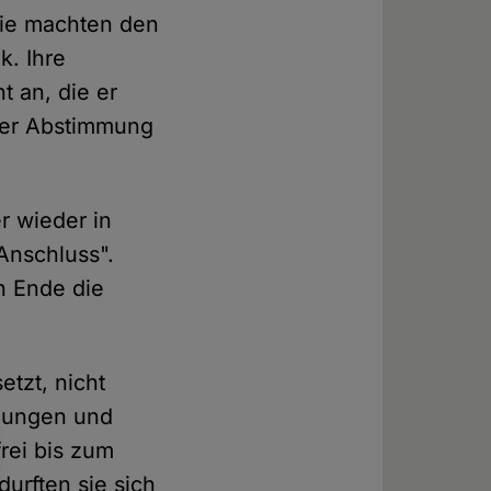
Sie machten den
k. Ihre
ht an, die er
ener Abstimmung
r wieder in
Anschluss".
n Ende die
tzt, nicht
igungen und
rei bis zum
urften sie sich