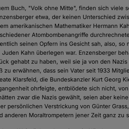
em Buch, "Volk ohne Mitte", finden sich viele s
zensberger etwa, der keinen Unterschied zwi
em amerikanischen Mathematiker Hermann Kahn
rschiedener Atombombenangriffe durchrechnete
ntlich seinen Opfern ins Gesicht sah, also, so
Juden Kahn überlegen war. Enzensberger beha
lück gehabt zu haben, weil sie ja von den Nazis
aß zu erwähnen, dass sein Vater seit 1933 Mitg
ate Klarsfeld, die Bundeskanzler Kurt Georg K
angenheit ohrfeigte, entblödete sich nicht, von
hätten zwar die Nazis gewählt, seien aber keine
r persönlichen Verstrickung von Günter Grass,
nd anderen Moraltrompetern jener Zeit ganz zu