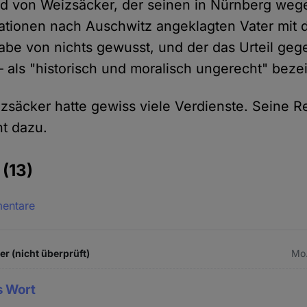
d von Weizsäcker, der seinen in Nürnberg weg
ationen nach Auschwitz angeklagten Vater mit
 habe von nichts gewusst, und der das Urteil geg
– als "historisch und moralisch ungerecht" beze
zsäcker hatte gewiss viele Verdienste. Seine 
ht dazu.
e
(13)
mentare
 (nicht überprüft)
Mo.
s Wort