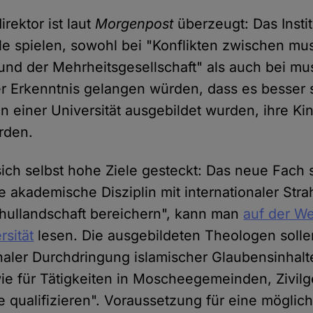
rektor ist laut
Morgenpost
überzeugt: Das Insti
e spielen, sowohl bei "Konflikten zwischen mu
nd der Mehrheitsgesellschaft" als auch bei mu
der Erkenntnis gelangen würden, dass es besser 
an einer Universität ausgebildet wurden, ihre K
rden.
 sich selbst hohe Ziele gesteckt: Das neue Fach s
 akademische Disziplin mit internationaler Strah
hullandschaft bereichern", kann man
auf der We
sität
lesen. Die ausgebildeten Theologen sollen
naler Durchdringung islamischer Glaubensinhalt
ie für Tätigkeiten in Moscheegemeinden, Zivilg
 qualifizieren". Voraussetzung für eine möglich