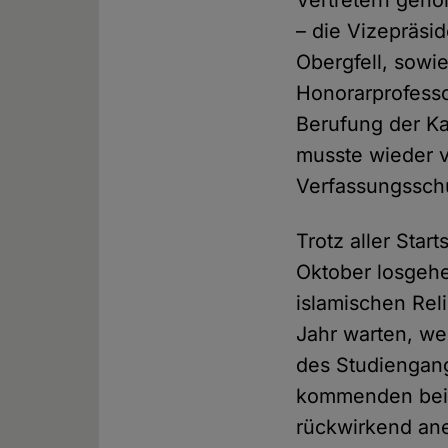
Vertretern gehö
– die Vizepräsid
Obergfell, sowie
Honorarprofessor
Berufung der Ka
musste wieder v
Verfassungssch
Trotz aller Star
Oktober losgeh
islamischen Rel
Jahr warten, we
des Studiengan
kommenden beid
rückwirkend ane