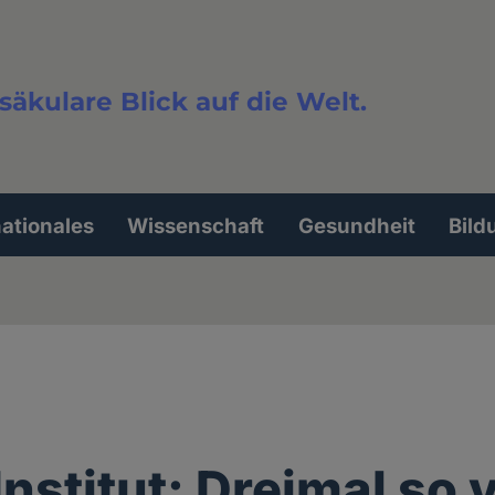
säkulare Blick auf die Welt.
extsuche
nationales
Wissenschaft
Gesundheit
Bild
nstitut: Dreimal so v