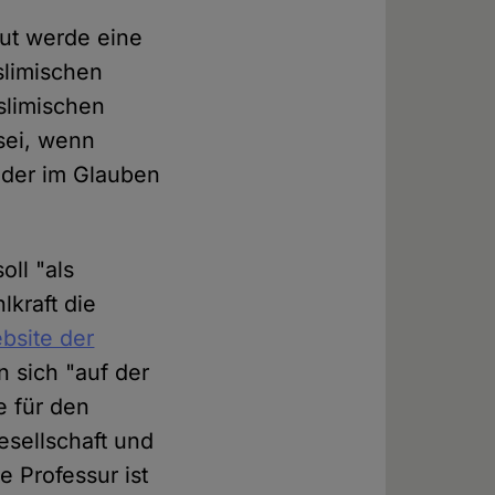
tut werde eine
slimischen
slimischen
sei, wenn
inder im Glauben
oll "als
lkraft die
bsite der
 sich "auf der
e für den
esellschaft und
e Professur ist