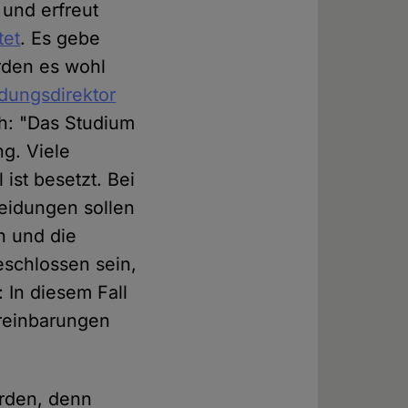
– und erfreut
tet
. Es gebe
rden es wohl
dungsdirektor
ich: "Das Studium
ng. Viele
ist besetzt. Bei
heidungen sollen
n und die
eschlossen sein,
 In diesem Fall
reinbarungen
erden, denn