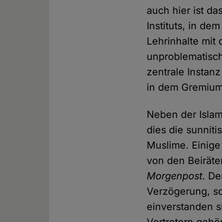
auch hier ist da
Instituts, in de
Lehrinhalte mit
unproblematisch,
zentrale Instanz
in dem Gremium
Neben der Islam
dies die sunniti
Muslime. Einig
von den Beiräten
Morgenpost
. De
Verzögerung, so
einverstanden s