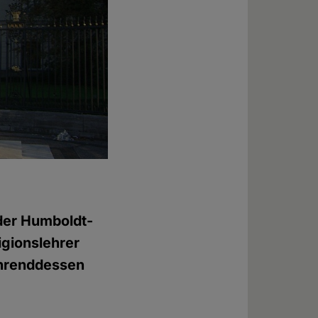
 der Humboldt-
igionslehrer
währenddessen