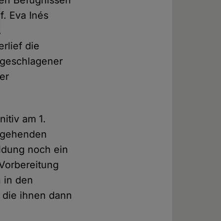
ten Befugnissen
f. Eva Inés
,
rlief die
rgeschlagener
er
nitiv am 1.
angehenden
ildung noch ein
 Vorbereitung
 in den
die ihnen dann