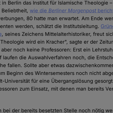
t in Berlin das Institut für Islamische Theologie 
 Beliebtheit,
wie die
Berliner Morgenpost
berich
werbungen, 80 hatte man erwartet. Am Ende we
enten werden, schätzt die Institutsleitung.
Grün
e
, seines Zeichens Mittelalterhistoriker, freut s
Theologie wird ein Kracher", sagte er der Zeitu
aber noch keine Professoren: Erst ein Lehrstuhl 
f laufen die Auswahlverfahren noch, die Entsc
 fallen. Sollte aber etwas dazwischenkomme
um Beginn des Wintersemesters noch nicht abg
t-Universität für eine Übergangslösung gesorgt:
essoren zum Einsatz, mit denen man bereits Ve
 bei der bereits besetzten Stelle noch nötig w