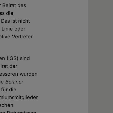
r Beirat des
ss die
Das ist nicht
 Linie oder
tive Vertreter
n (IGS) sind
lrat der
fessoren wurden
die
Berliner
für die
emiumsmitglieder
ischen