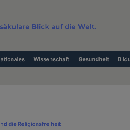
säkulare Blick auf die Welt.
extsuche
nationales
Wissenschaft
Gesundheit
Bild
d die Religionsfreiheit