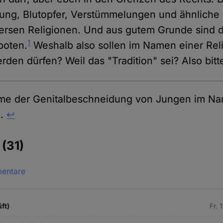
gung, Blutopfer, Verstümmelungen und ähnliche
versen Religionen. Und aus gutem Grunde sind 
1
boten.
Weshalb also sollen im Namen einer Rel
rden dürfen? Weil das "Tradition" sei? Also bitt
me der Genitalbeschneidung von Jungen im Na
E.
↩︎
e
(31)
mentare
ft)
Fr. 