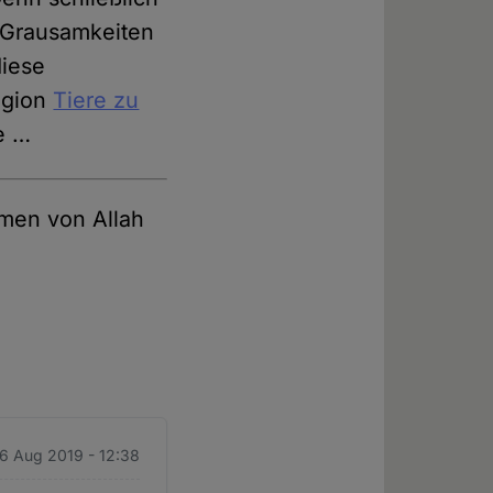
 Grausamkeiten
diese
igion
Tiere zu
e …
men von Allah
16 Aug 2019 - 12:38