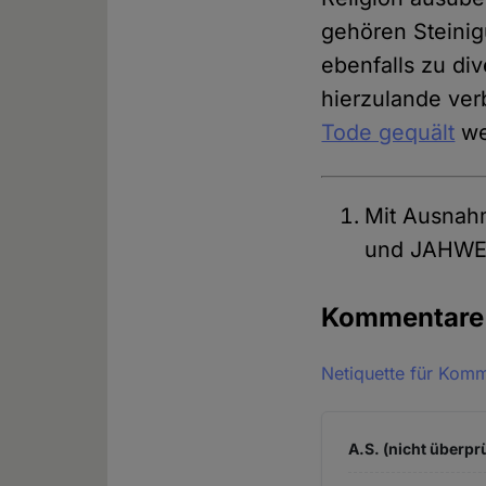
gehören Steini
ebenfalls zu di
hierzulande ver
Tode gequält
we
Mit Ausnah
und JAHW
Kommentar
Netiquette für Kom
A.S. (nicht überprü