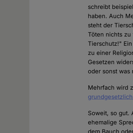
schreibt beispi
haben. Auch Men
steht der Tiersc
Töten nichts zu
Tierschutz!" E
zu einer Religio
Gesetzen widers
oder sonst was r
Mehrfach wird 
grundgesetzlich
Soweit, so gut. 
ehemalige Sprec
dem Bauch oder 