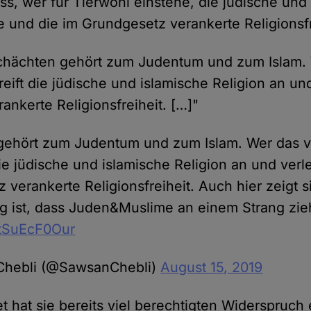
ss, wer für Tierwohl einstehe, die jüdische und
e und die im Grundgesetz verankerte Religionsfr
Schächten gehört zum Judentum und zum Islam.
greift die jüdische und islamische Religion an und
ankerte Religionsfreiheit. […]"
gehört zum Judentum und zum Islam. Wer das v
 die jüdische und islamische Religion an und verle
 verankerte Religionsfreiheit. Auch hier zeigt 
ig ist, dass Juden&Muslime an einem Strang zie
o/tSuEcF0Our
hebli (@SawsanChebli)
August 15, 2019
 hat sie bereits viel berechtigten Widerspruch 