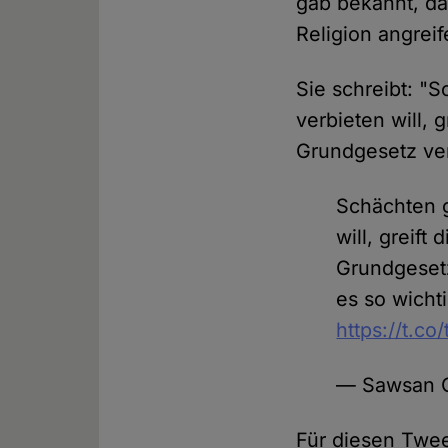
gab bekannt, da
Religion angreif
Sie schreibt: "
verbieten will, 
Grundgesetz ver
Schächten 
will, greift
Grundgesetz
es so wicht
https://t.c
— Sawsan C
Für diesen Tweet