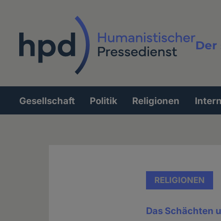
Direkt
zum
Inhalt
Der 
Vollt
Gesellschaft
Politik
Religionen
Inter
Hauptnavigation
RELIGIONEN
Das Schächten un