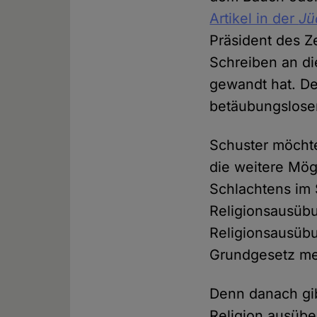
Artikel in der
Jü
Präsident des Z
Schreiben an di
gewandt hat. De
betäubungslose
Schuster möchte
die weitere Mög
Schlachtens im 
Religionsausübu
Religionsausübu
Grundgesetz mei
Denn danach gi
Religion ausübe