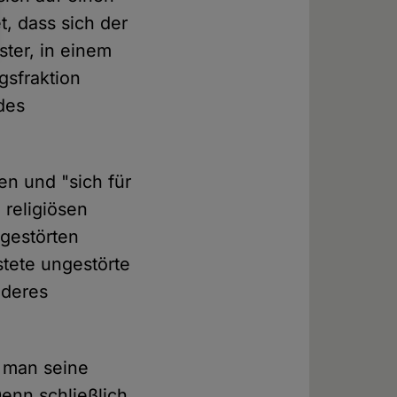
t, dass sich der
ster, in einem
gsfraktion
des
n und "sich für
 religiösen
ngestörten
stete ungestörte
nderes
s man seine
enn schließlich