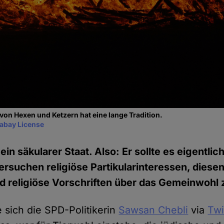
on Hexen und Ketzern hat eine lange Tradition.
xabay License
ein säkularer Staat. Also: Er sollte es eigentlic
rsuchen religiöse Partikularinteressen, diese
 religiöse Vorschriften über das Gemeinwohl z
 sich die SPD-Politikerin
Sawsan Chebli
via
Twi