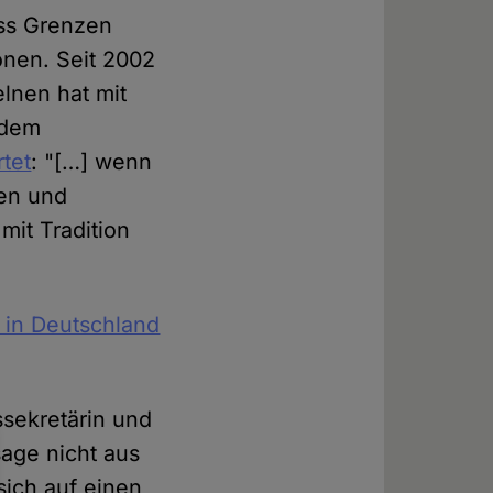
uss Grenzen
onen. Seit 2002
elnen hat mit
 dem
tet
: "[…] wenn
ten und
mit Tradition
 in Deutschland
tssekretärin und
age nicht aus
sich auf einen