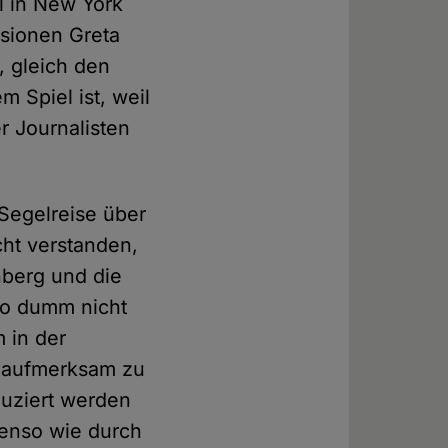
l in New York
ssionen Greta
, gleich den
 Spiel ist, weil
r Journalisten
Segelreise über
icht verstanden,
nberg und die
so dumm nicht
 in der
f aufmerksam zu
duziert werden
benso wie durch