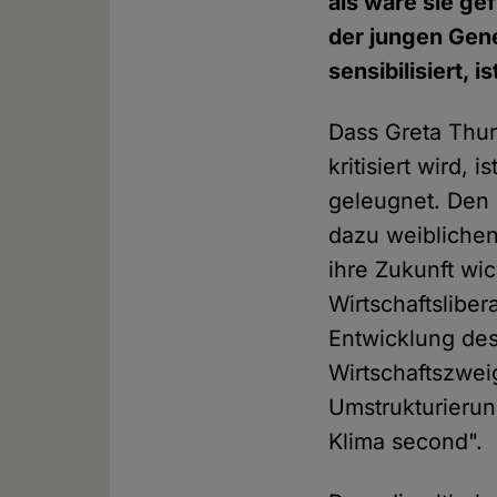
als wäre sie ge
der jungen Gene
sensibilisiert, i
Dass Greta Thun
kritisiert wird,
geleugnet. Den 
dazu weibliche
ihre Zukunft wic
Wirtschaftsliber
Entwicklung des
Wirtschaftszwei
Umstrukturierun
Klima second".