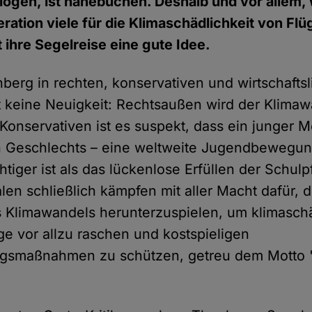
flogen, ist hanebüchen. Deshalb und vor allem, 
ration viele für die Klimaschädlichkeit von Fl
st ihre Segelreise eine gute Idee.
berg in rechten, konservativen und wirtschaftsl
 ist keine Neuigkeit: Rechtsaußen wird der Klima
Konservativen ist es suspekt, dass ein junger 
n Geschlechts – eine weltweite Jugendbewegung
htiger ist als das lückenlose Erfüllen der Schulp
alen schließlich kämpfen mit aller Macht dafür, d
 Klimawandels herunterzuspielen, um klimasch
ge vor allzu raschen und kostspieligen
gsmaßnahmen zu schützen, getreu dem Motto "Wi