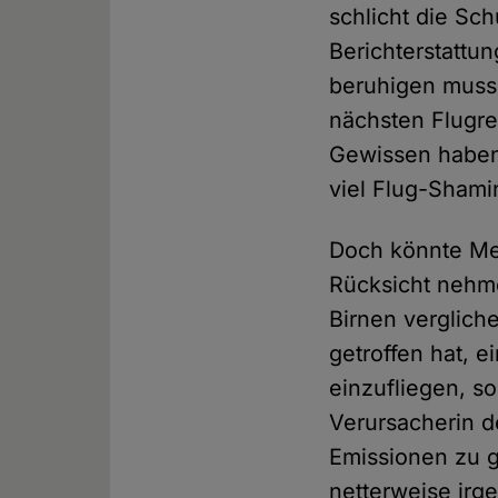
schlicht die Sc
Berichterstattu
beruhigen muss,
nächsten Flugre
Gewissen haben 
viel Flug-Shami
Doch könnte Med
Rücksicht nehme
Birnen verglich
getroffen hat, 
einzufliegen, s
Verursacherin d
Emissionen zu g
netterweise irg