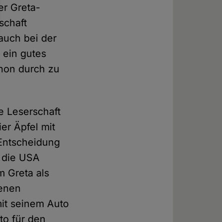
er Greta-
schaft
auch bei der
 ein gutes
chon durch zu
e Leserschaft
er Äpfel mit
 Entscheidung
n die USA
m Greta als
denen
it seinem Auto
to für den