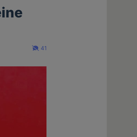
eine
41