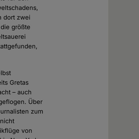
weltschadens,
h dort zwei
die größte
ltsauerei
tattgefunden,
lbst
its Gretas
acht – auch
 geflogen. Über
ournalisten zum
nicht
ikflüge von