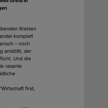
weil Greta in
ügen
iberalen Kreisen
wandel komplett
Mensch – noch
 anstößt, der
flicht. Und die
ie rasante
ädliche
rtschaft first,