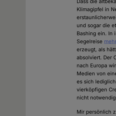
Dass die altbek
Klimagipfel in 
erstaunlicherwe
und sogar die 
Bashing ein. In
Segelreise
meh
erzeugt, als hät
absolviert. Der
nach Europa wir
Medien von eine
es sich lediglic
vierköpfigen Cr
nicht notwendi
Mir persönlich 