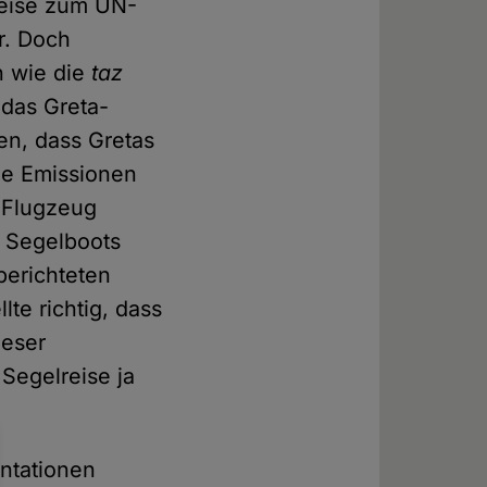
reise zum UN-
r. Doch
n wie die
taz
 das Greta-
en, dass Gretas
he Emissionen
r Flugzeug
s Segelboots
berichteten
te richtig, dass
ieser
Segelreise ja
ntationen