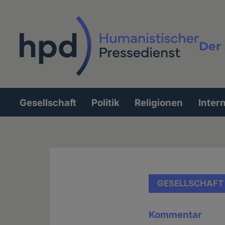
Direkt
zum
Inhalt
Der 
Vollt
Gesellschaft
Politik
Religionen
Inter
Hauptnavigation
GESELLSCHAFT
Kommentar