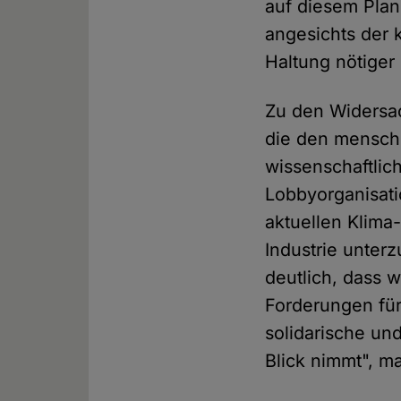
auf diesem Pla
angesichts der 
Haltung nötiger 
Zu den Widersac
die den mensch
wissenschaftlic
Lobbyorganisatio
aktuellen Klima
Industrie unter
deutlich, dass w
Forderungen für
solidarische un
Blick nimmt", m