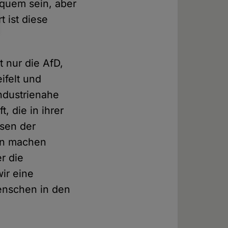
quem sein, aber
 ist diese
t nur die AfD,
felt und
industrienahe
, die in ihrer
ssen der
ven machen
er die
ir eine
Menschen in den