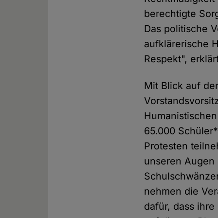
berechtigte Sor
Das politische 
aufklärerische H
Respekt", erklä
Mit Blick auf d
Vorstandsvorsi
Humanistischen 
65.000 Schüler
Protesten teil
unseren Augen s
Schulschwänzer*
nehmen die Vera
dafür, dass ihr