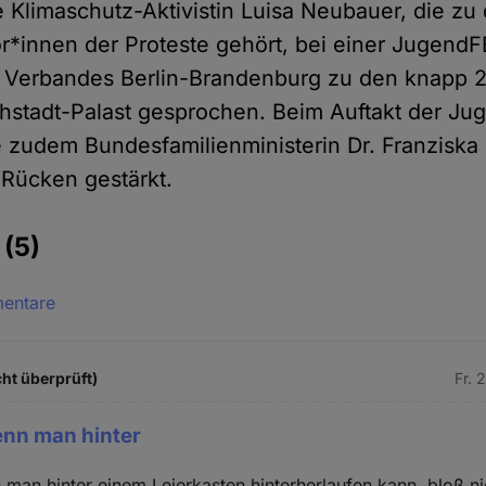
e Klimaschutz-Aktivistin Luisa Neubauer, die zu
r*innen der Proteste gehört, bei einer JugendF
 Verbandes Berlin-Brandenburg zu den knapp 2
ichstadt-Palast gesprochen. Beim Auftakt der J
 zudem Bundesfamilienministerin Dr. Franziska 
 Rücken gestärkt.
e
(5)
mentare
cht überprüft)
Fr. 
wenn man hinter
n man hinter einem Leierkasten hinterherlaufen kann, bloß n