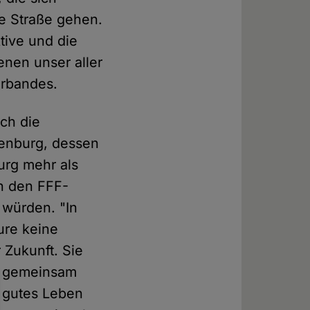
e Straße gehen.
tive und die
enen unser aller
erbandes.
ich die
denburg, dessen
urg mehr als
n den FFF-
 würden. "In
ure keine
 Zukunft. Sie
en gemeinsam
n gutes Leben