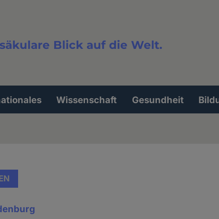
säkulare Blick auf die Welt.
extsuche
nationales
Wissenschaft
Gesundheit
Bild
EN
ndenburg