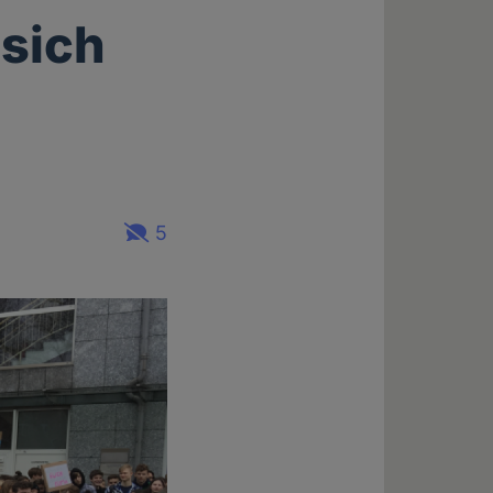
 sich
5