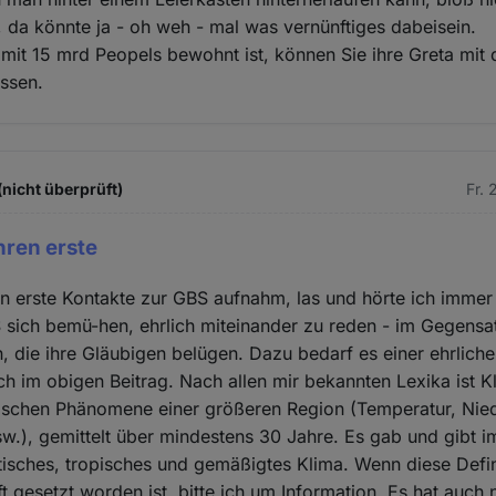
 da könnte ja - oh weh - mal was vernünftiges dabeisein.
mit 15 mrd Peopels bewohnt ist, können Sie ihre Greta mi
ssen.
nicht überprüft)
Fr. 
hren erste
en erste Kontakte zur GBS aufnahm, las und hörte ich immer
sich bemü-hen, ehrlich miteinander zu reden - im Gegensat
, die ihre Gläubigen belügen. Dazu bedarf es einer ehrlich
ch im obigen Beitrag. Nach allen mir bekannten Lexika ist
gischen Phänomene einer größeren Region (Temperatur, Nie
.), gemittelt über mindestens 30 Jahre. Es gab und gibt 
ktisches, tropisches und gemäßigtes Klima. Wenn diese Defin
t gesetzt worden ist, bitte ich um Information. Es hat auch n