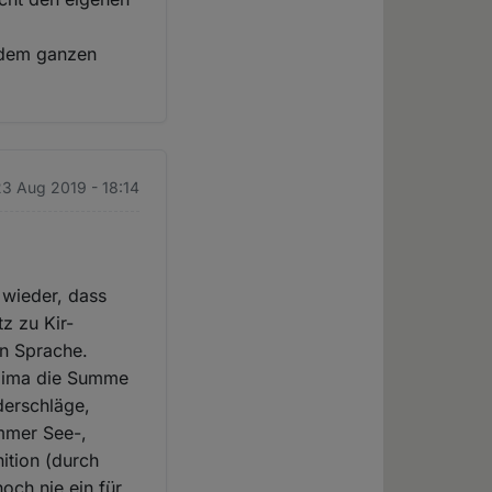
t dem ganzen
23 Aug 2019 - 18:14
 wieder, dass
z zu Kir-
en Sprache.
 Klima die Summe
derschläge,
immer See-,
ition (durch
och nie ein für