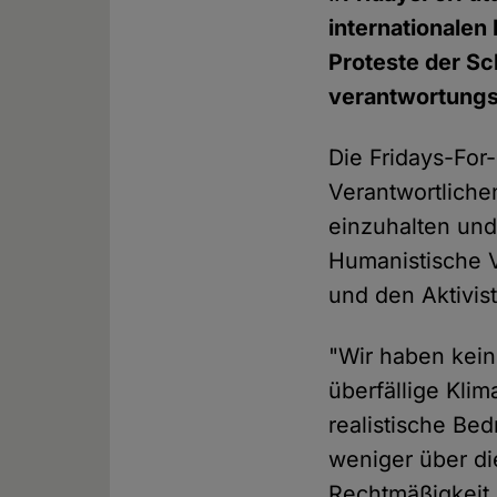
internationalen
Proteste der S
verantwortungs
Die Fridays-For
Verantwortlich
einzuhalten und
Humanistische V
und den Aktivis
"Wir haben kein
überfällige Kli
realistische Be
weniger über di
Rechtmäßigkeit 