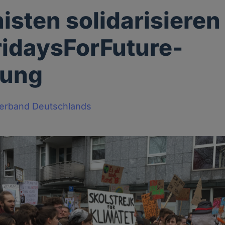
sten solidarisieren
ridaysForFuture-
ung
Verband Deutschlands