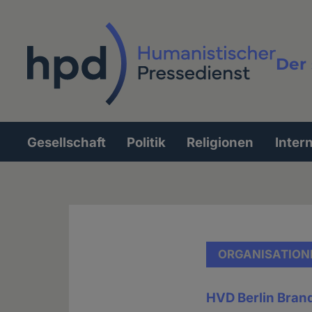
Direkt
zum
Inhalt
Der 
Vollt
Gesellschaft
Politik
Religionen
Inter
Hauptnavigation
ORGANISATION
HVD Berlin Bra