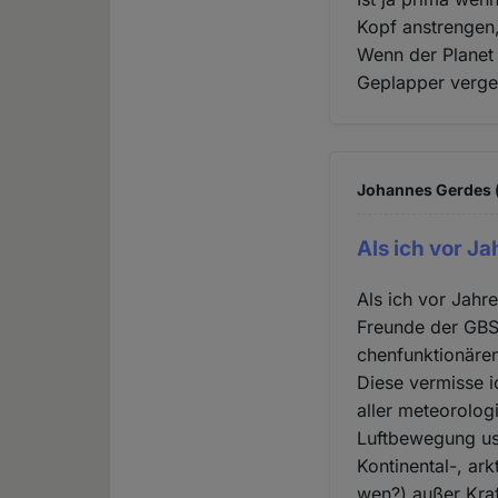
Kopf anstrengen,
Wenn der Planet 
Geplapper verge
Johannes Gerdes (
Als ich vor Ja
Als ich vor Jahr
Freunde der GBS 
chenfunktionären
Diese vermisse i
aller meteorolo
Luftbewegung usw
Kontinental-, ar
wen?) außer Kraf