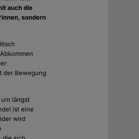
it auch die
*innen, sondern
.
itisch
er Abkommen
Der
mit der Bewegung
 um längst
del ist eine
ider wird
e
 die sich