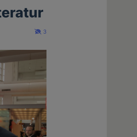
teratur
3