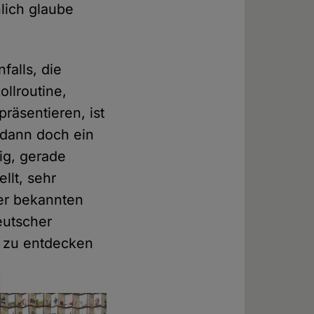
lich glaube
falls, die
ollroutine,
räsentieren, ist
 dann doch ein
tig, gerade
llt, sehr
er bekannten
eutscher
t zu entdecken