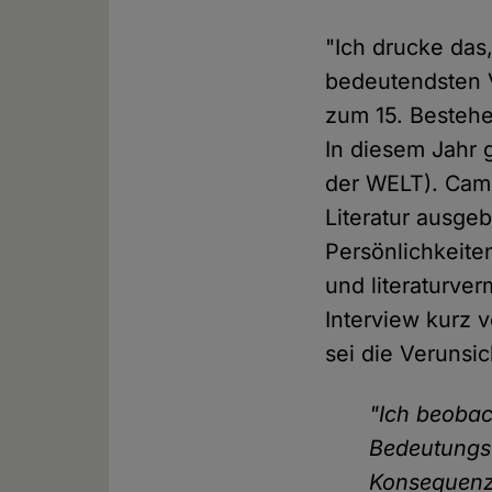
"Ich drucke das,
bedeutendsten 
zum 15. Besteh
In diesem Jahr g
der WELT). Camp
Literatur ausgeb
Persönlichkeite
und literaturve
Interview kurz v
sei die Verunsi
"Ich beobac
Bedeutungsv
Konsequenz 