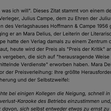
 was ich will". Dieses Zitat stammt von einem d
Verleger, Julius Campe, dem zu Ehren der Juli
en des Verlagshauses Hoffmann & Campe 1956 ge
ing er an Mara Delius, der Leiterin der Literaris
e hatte den Verlag damals zu einem Zentrum o
aut, heute wird der Preis als "Preis der Kritik" a
n vergeben, die sich auf "herausragende Weise li
rmittelnde Verdienste" erworben haben. Mara De
or der Preisverleihung: Ihre größte Herausforder
cherung und der Selbstzweifel:
hte bei einigen Kollegen die Neigung, schnell in
erlust-Karaoke des Betriebs einzustimmen und,
davon, sich selbst entweder etwas zu ernst z