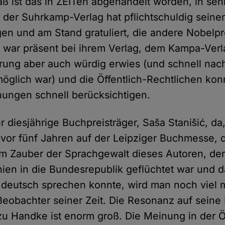
 ist das in ZEITen abgehandelt worden, in sehr
, der Suhrkamp-Verlag hat pflichtschuldig seine
en und am Stand gratuliert, die andere Nobelpre
 war präsent bei ihrem Verlag, dem Kampa-Verla
rung aber auch würdig erwies (und schnell nac
öglich war) und die Öffentlich-Rechtlichen kon
ungen schnell berücksichtigen.
r diesjährige Buchpreisträger, Saša Stanišić, da
 vor fünf Jahren auf der Leipziger Buchmesse,
Vom Zauber der Sprachgewalt dieses Autoren, der
ien in die Bundesrepublik geflüchtet war und 
t deutsch sprechen konnte, wird man noch viel
 Beobachter seiner Zeit. Die Resonanz auf sein
zu Handke ist enorm groß. Die Meinung in der Öf