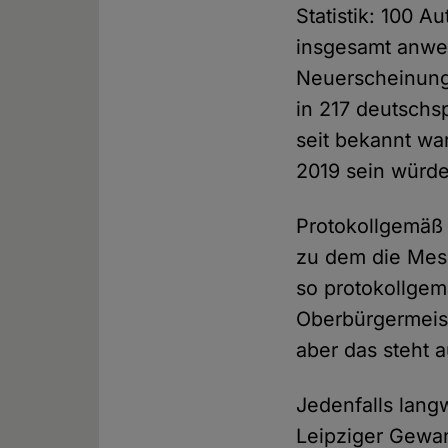
Statistik: 100 
insgesamt anwe
Neuerscheinung
in 217 deutschs
seit bekannt wa
2019 sein würde
Protokollgemäß l
zu dem die Mess
so protokollgem
Oberbürgermeist
aber das steht 
Jedenfalls lang
Leipziger Gewa