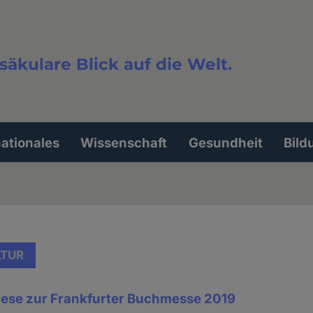
säkulare Blick auf die Welt.
extsuche
nationales
Wissenschaft
Gesundheit
Bild
LTUR
lese zur Frankfurter Buchmesse 2019