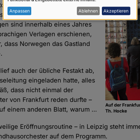
von
Autoren aus Norwegen waren
personenbezogenen
Anpassen
Ablehnen
Akzeptieren
send – über 500
Daten
en sind innerhalb eines Jahres
und
prachigen Verlagen erschienen,
Cookies
r, dass Norwegen das Gastland
.
ief auch der übliche Festakt ab,
eleitung eingeladen hatte, alles
äß, dass nicht einmal der
er von Frankfurt reden durfte –
Auf der Frankfu
auf einem anderen Blatt, warum …
Th. Hocke
weilige Eröffnungsroutine – in Leipzig steht im
ndhausorchester auf dem Programm.