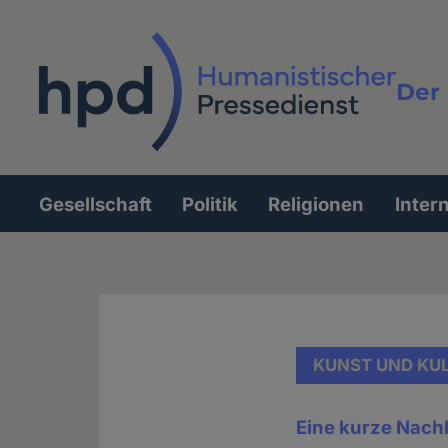
Direkt
zum
Inhalt
Der 
Vollt
Gesellschaft
Politik
Religionen
Inter
Hauptnavigation
KUNST UND KU
Eine kurze Nach