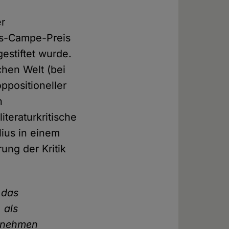
er
us-Campe-Preis
stiftet wurde.
chen Welt (bei
ppositioneller
n
teraturkritische
lius in einem
ung der Kritik
 das
 als
u nehmen