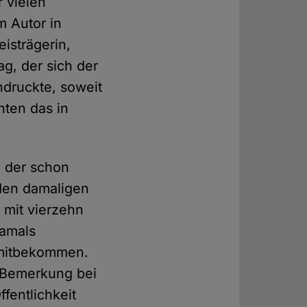
 vielen
m Autor in
isträgerin,
g, der sich der
hdruckte, soweit
nten das in
, der schon
 den damaligen
 mit vierzehn
damals
 mitbekommen.
e Bemerkung bei
fentlichkeit