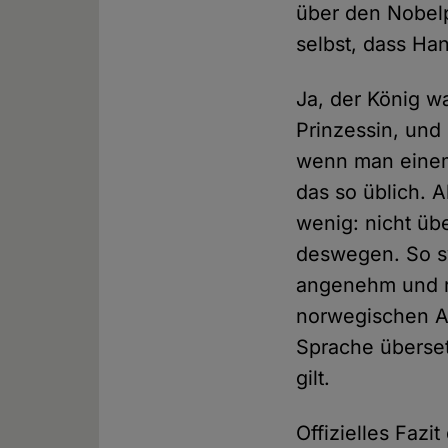
über den Nobelp
selbst, dass Ha
Ja, der König w
Prinzessin, und 
wenn man einem 
das so üblich. 
wenig: nicht übe
deswegen. So sy
angenehm und ru
norwegischen Au
Sprache überset
gilt.
Offizielles Faz