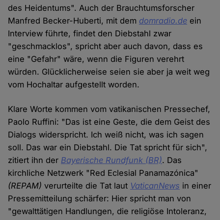
des Heidentums". Auch der Brauchtumsforscher
Manfred Becker-Huberti, mit dem
domradio.de
ein
Interview führte, findet den Diebstahl zwar
"geschmacklos", spricht aber auch davon, dass es
eine "Gefahr" wäre, wenn die Figuren verehrt
würden. Glücklicherweise seien sie aber ja weit weg
vom Hochaltar aufgestellt worden.
Klare Worte kommen vom vatikanischen Pressechef,
Paolo Ruffini: "Das ist eine Geste, die dem Geist des
Dialogs widerspricht. Ich weiß nicht, was ich sagen
soll. Das war ein Diebstahl. Die Tat spricht für sich",
zitiert ihn der
Bayerische Rundfunk (BR)
. Das
kirchliche Netzwerk "Red Eclesial Panamazónica"
(REPAM)
verurteilte die Tat laut
VaticanNews
in einer
Pressemitteilung schärfer: Hier spricht man von
"gewalttätigen Handlungen, die religiöse Intoleranz,