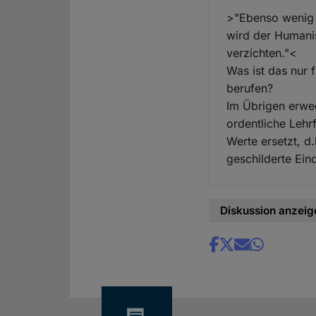
>"Ebenso wenig w
wird der Humani
verzichten."<
Was ist das nur 
berufen?
Im Übrigen erwec
ordentliche Lehr
Werte ersetzt, d
geschilderte Ein
Diskussion anzeig
Share
news