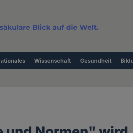
säkulare Blick auf die Welt.
extsuche
nationales
Wissenschaft
Gesundheit
Bild
e und Normen" wird