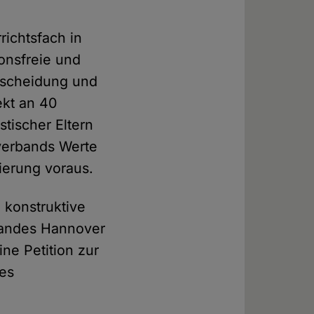
richtsfach in
onsfreie und
tscheidung und
ekt an 40
tischer Eltern
verbands Werte
ierung voraus.
 konstruktive
bandes Hannover
ne Petition zur
es