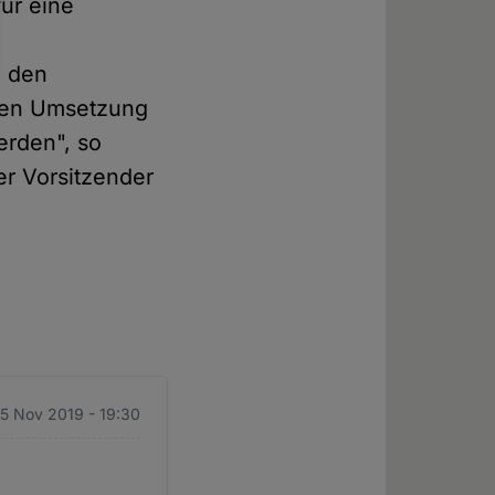
für eine
e den
chen Umsetzung
erden", so
er Vorsitzender
 5 Nov 2019 - 19:30