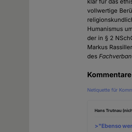
klar für das eth
vollwertige Ber
religionskundli
Humanismus umf
der in § 2 NSc
Markus Rassille
des
Fachverban
Kommentar
Netiquette für Kom
Hans Trutnau (nich
>"Ebenso wen