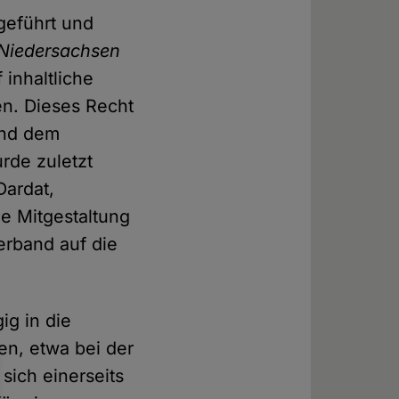
geführt und
Niedersachsen
 inhaltliche
n. Dieses Recht
und dem
rde zuletzt
Dardat,
e Mitgestaltung
erband auf die
ig in die
en, etwa bei der
sich einerseits