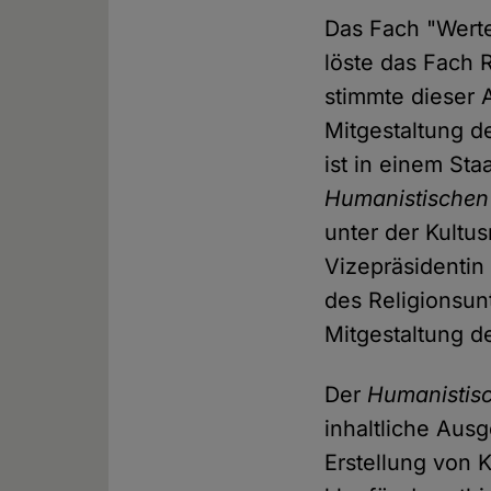
Das Fach "Wert
löste das Fach 
stimmte dieser 
Mitgestaltung 
ist in einem S
Humanistischen
unter der Kultu
Vizepräsidentin
des Religionsun
Mitgestaltung d
Der
Humanistis
inhaltliche Aus
Erstellung von 