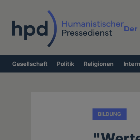
Direkt
zum
Inhalt
Der 
Vollt
Gesellschaft
Politik
Religionen
Inter
Hauptnavigation
BILDUNG
"Wert