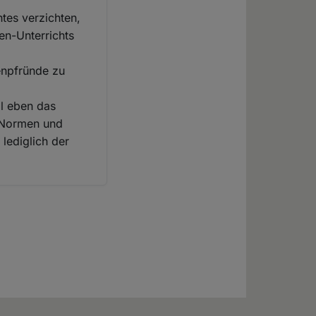
tes verzichten,
en-Unterrichts
henpfründe zu
al eben das
h Normen und
 lediglich der