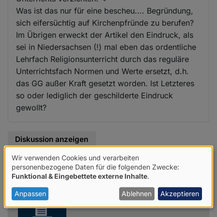
Was ist das nur für eine bescheu.... Begründung,
sich eifersüchtig auf Kirchenpfründe zu berufen?
Im Übrigen erweckt der Artikel den Eindruck, als
sei in Niedersachsen (!) mal eben das ordentliche
Lehrfach Religionsunterricht durch das reguläre
Unterrichtsfach Normen und Werte ersetzt, d.h.
das GG außer Kraft gesetzt worden. Ist Letzteres
so oder lediglich der geschilderte Eindruck
gewollt?
Diskussion anzeigen
Wir verwenden Cookies und verarbeiten
Verwendung
personenbezogene Daten für die folgenden Zwecke:
Share
Funktional & Eingebettete externe Inhalte
.
von
news
personenbezogenen
Anpassen
Ablehnen
Akzeptieren
Daten