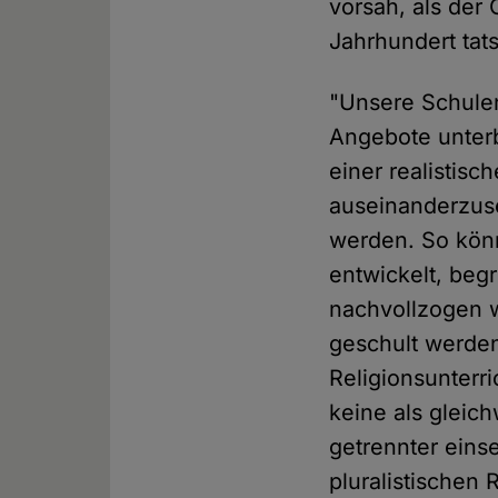
vorsah, als der 
Jahrhundert tats
"Unsere Schulen
Angebote unterb
einer realistis
auseinanderzuse
werden. So kön
entwickelt, beg
nachvollzogen w
geschult werde
Religionsunterr
keine als gleich
getrennter einse
pluralistischen