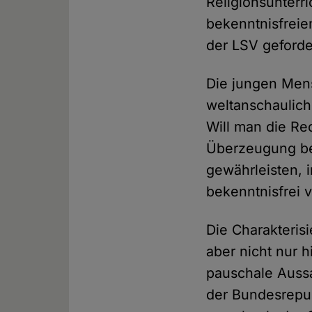
Religionsunterr
bekenntnisfreie
der LSV geforde
Die jungen Mens
weltanschauliche
Will man die Re
Überzeugung bev
gewährleisten, 
bekenntnisfrei 
Die Charakterisi
aber nicht nur h
pauschale Auss
der Bundesrepubl