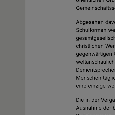
öffentlichen Gr
Gemeinschaftss
Abgesehen davon
Schulformen wei
gesamtgesellsch
christlichen We
gegenwärtigen Ge
weltanschaulic
Dementsprechend
Menschen täglic
eine einzige w
Die in der Verg
Ausnahme der be