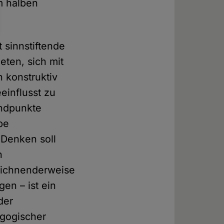
em halben
 sinnstiftende
eten, sich mit
n konstruktiv
einflusst zu
andpunkte
be
 Denken soll
n
zeichnenderweise
gen – ist ein
der
agogischer