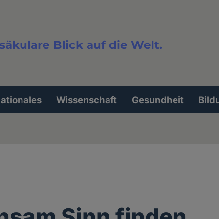
säkulare Blick auf die Welt.
extsuche
nationales
Wissenschaft
Gesundheit
Bild
nsam Sinn finden