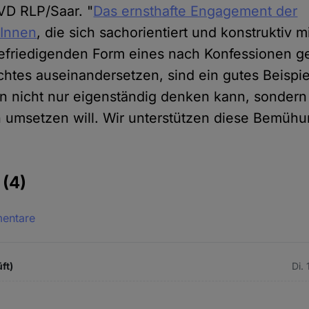
VD RLP/Saar. "
Das ernsthafte Engagement der
rInnen
, die sich sachorientiert und konstruktiv m
efriedigenden Form eines nach Konfessionen g
chtes auseinandersetzen, sind ein gutes Beispie
n nicht nur eigenständig denken kann, sonder
 umsetzen will. Wir unterstützen diese Bemüh
e
(4)
mentare
ft)
Di.