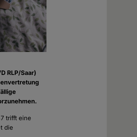
VD RLP/Saar)
nenvertretung
ällige
vorzunehmen.
 trifft eine
t die