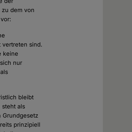
e der
g zu dem von
vor:
ne
 vertreten sind.
e keine
sich nur
als
stlich bleibt
 steht als
n Grundgesetz
its prinzipiell