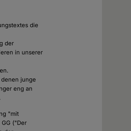
ungstextes die
g der
ieren in unserer
en.
n denen junge
änger eng an
.
ng "mit
1 GG ("Der