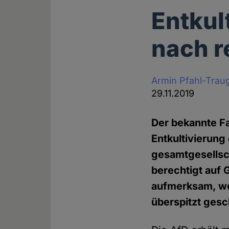
Entkul
nach r
Armin Pfahl-Trau
29.11.2019
Der bekannte Fa
Entkultivierun
gesamtgesellsch
berechtigt auf 
aufmerksam, wen
überspitzt gesc