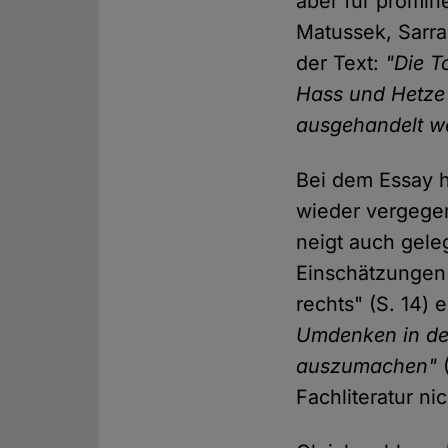
aber für promin
Matussek, Sarra
der Text:
"Die T
Hass und Hetze
ausgehandelt w
Bei dem Essay h
wieder vergegen
neigt auch gel
Einschätzungen 
rechts" (S. 14) 
Umdenken in der 
auszumachen"
(
Fachliteratur ni