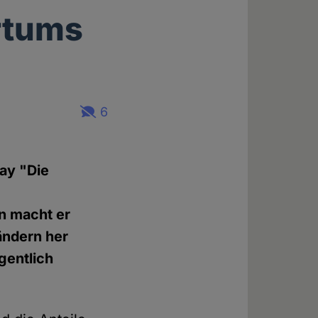
rtums
6
say "Die
n macht er
ändern her
gentlich