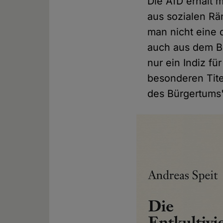
Die AfD erhält m
aus sozialen R
man nicht eine 
auch aus dem Bü
nur ein Indiz f
besonderen Tite
des Bürgertums"