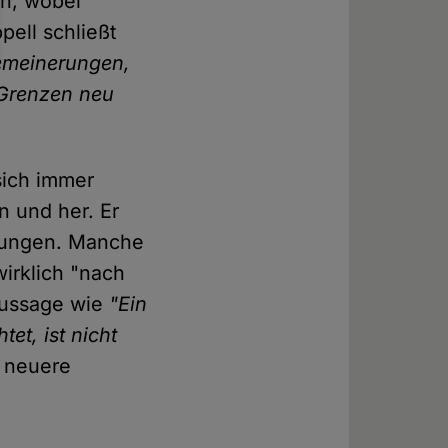
en, wobei
pell schließt
gemeinerungen,
Grenzen neu
sich immer
n und her. Er
erungen. Manche
wirklich "nach
 Aussage wie
"Ein
et, ist nicht
e neuere