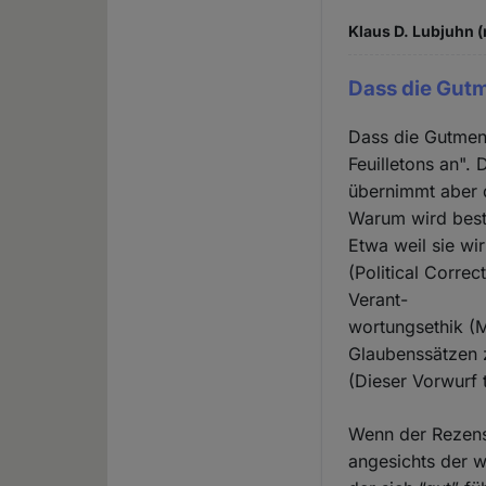
Klaus D. Lubjuhn (
Dass die Gut
Dass die Gutmens
Feuilletons an".
übernimmt aber d
Warum wird best
Etwa weil sie wi
(Political Corre
Verant-
wortungsethik (M
Glaubenssätzen 
(Dieser Vorwurf t
Wenn der Rezensi
angesichts der w