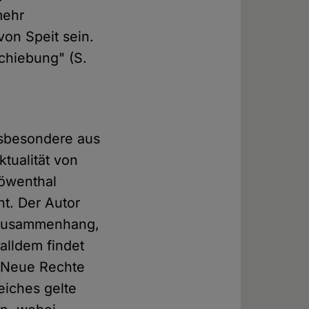
mehr
on Speit sein.
chiebung" (S.
nsbesondere aus
tualität von
Löwenthal
ht. Der Autor
n Zusammenhang,
alldem findet
e Neue Rechte
leiches gelte