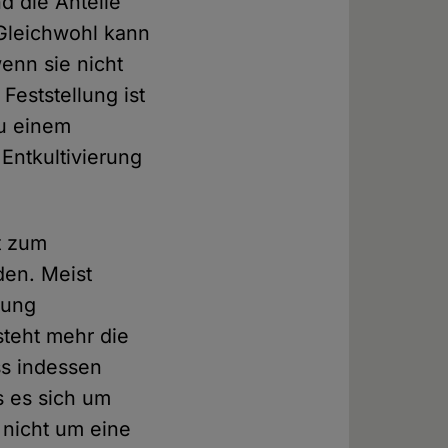
d die Anteile
Gleichwohl kann
enn sie nicht
eststellung ist
zu einem
Entkultivierung
t zum
en. Meist
lung
steht mehr die
ss indessen
s es sich um
 nicht um eine