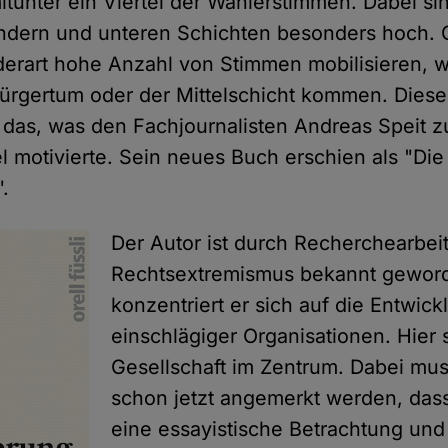
itunter ein Viertel der Wählerstimmen. Dabei sin
ändern und unteren Schichten besonders hoch. 
derart hohe Anzahl von Stimmen mobilisieren, w
rgertum oder der Mittelschicht kommen. Diese F
ür das, was den Fachjournalisten Andreas Speit 
l motivierte. Sein neues Buch erschien als "Die 
.
Der Autor ist durch Recherchearbei
Rechtsextremismus bekannt geword
konzentriert er sich auf die Entwick
einschlägiger Organisationen. Hier 
Gesellschaft im Zentrum. Dabei mu
schon jetzt angemerkt werden, das
eine essayistische Betrachtung und