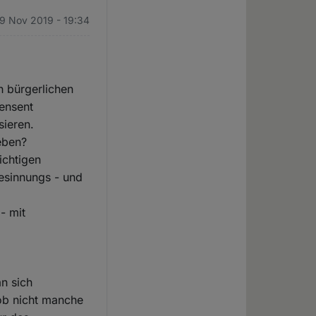
29 Nov 2019 - 19:34
h bürgerlichen
zensent
sieren.
eben?
ichtigen
Gesinnungs - und
- mit
an sich
 ob nicht manche