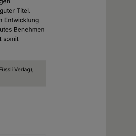
ngen
uter Titel.
en Entwicklung
s gutes Benehmen
t somit
Füssli Verlag),