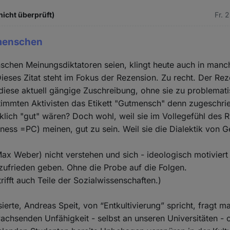
nicht überprüft)
Fr. 
menschen
chen Meinungsdiktatoren seien, klingt heute auch in manc
 Dieses Zitat steht im Fokus der Rezension. Zu recht. Der Re
iese aktuell gängige Zuschreibung, ohne sie zu problemati
immten Aktivisten das Etikett "Gutmensch" denn zugeschri
rklich "gut" wären? Doch wohl, weil sie im Vollegefühl des R
ctness =PC) meinen, gut zu sein. Weil sie die Dialektik von 
ax Weber) nicht verstehen und sich - ideologisch motiviert 
zufrieden geben. Ohne die Probe auf die Folgen.
rifft auch Teile der Sozialwissenschaften.)
erte, Andreas Speit, von “Entkultivierung” spricht, fragt m
achsenden Unfähigkeit - selbst an unseren Universitäten -