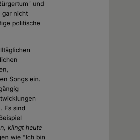
"Bürgertum" und
 gar nicht
ige politische
lltäglichen
lichen
en,
ren Songs ein.
hgängig
ntwicklungen
. Es sind
Beispiel
, klingt heute
gen wie "Ich bin