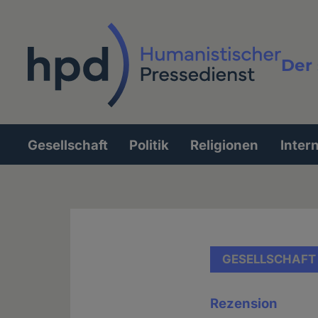
Direkt
zum
Inhalt
Der 
Vollt
Gesellschaft
Politik
Religionen
Inter
Hauptnavigation
GESELLSCHAFT
Rezension