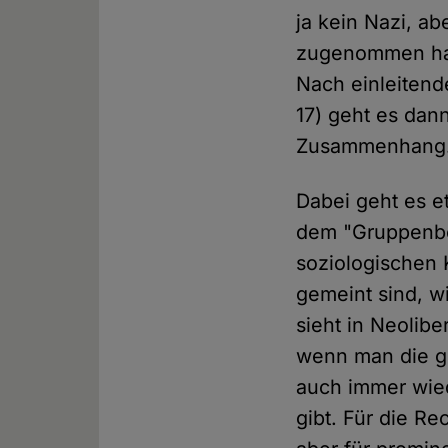
ja kein Nazi, a
zugenommen habe
Nach einleitend
17) geht es dan
Zusammenhang
Dabei geht es e
dem "Gruppenbez
soziologischen 
gemeint sind, w
sieht in Neoli
wenn man die ge
auch immer wied
gibt. Für die Re