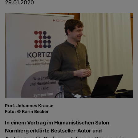
29.01.2020
Prof. Johannes Krause
Fo
Foto: © Karin Becker
In einem Vortrag im Humanistischen Salon
Nürnberg erklärte Bestseller-Autor und