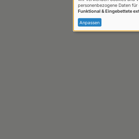
Verwendung
personenbezogene Daten für 
Funktional & Eingebettete ex
von
personenbezogen
Anpassen
Daten
und
Cookies