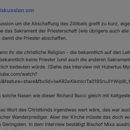
Diskussion um
kussion um die Abschaffung des Zölibats greift zu kurz, eige
he das Sakrament der Priesterschaft (wie übrigens auch all
damit die Priester abschaffen.
nn ihr die christliche Religion - die bekanntlich auf den Le
 bekanntlich keine Priester (und auch die anderen Sakrament
lich bedeuten würde. (Siehe das Interview mit Hubertus My
utube.com/watch?
feature=share&fbclid=IwAR2eXikmIcrTa018SruJIYWip8I
solche Nasen wie dieser Richard Bucci gleich mit kaltgestel
das Wort des Christkinds irgendwas wert wäre, das war auc
äischer Wanderprediger. Aber der Kirche müsste das doch w
im Geringsten. In dem Interview bestätigt Bischof Mixa ausdr