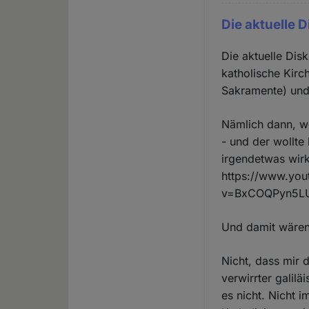
Die aktuelle 
Die aktuelle Dis
katholische Kirc
Sakramente) und 
Nämlich dann, we
- und der wollte
irgendetwas wirk
https://www.yo
v=BxCOQPyn5LU&
Und damit wären 
Nicht, dass mir 
verwirrter galil
es nicht. Nicht 