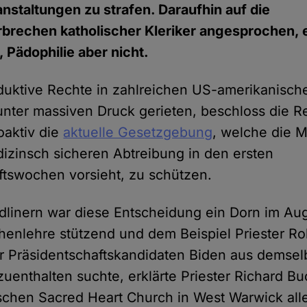
anstaltungen zu strafen. Daraufhin auf die
rechen katholischer Kleriker angesprochen, er
 Pädophilie aber nicht.
uktive Rechte in zahlreichen US-amerikanisch
nter massiven Druck gerieten, beschloss die R
oaktiv die
aktuelle Gesetzgebung
, welche die M
izinsch sicheren Abtreibung in den ersten
tswochen vorsieht, zu schützen.
rdlinern war diese Entscheidung ein Dorn im Aug
henlehre stützend und dem Beispiel Priester R
r Präsidentschaftskandidaten Biden aus demse
enthalten suchte, erklärte Priester Richard Bu
schen Sacred Heart Church in West Warwick alle