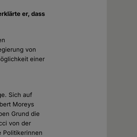
klärte er, dass
en
egierung von
öglichkeit einer
e. Sich auf
obert Moreys
lben Grund die
cci von der
 Politikerinnen