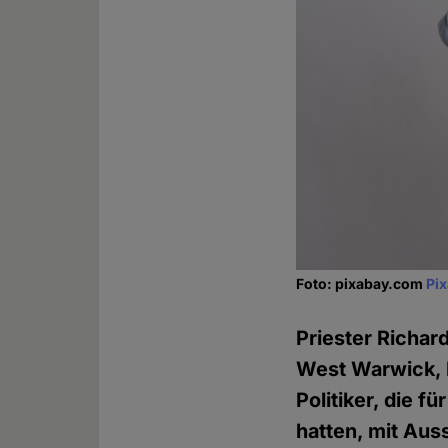
Foto: pixabay.com
Pi
Priester Richar
West Warwick, R
Politiker, die 
hatten, mit Au