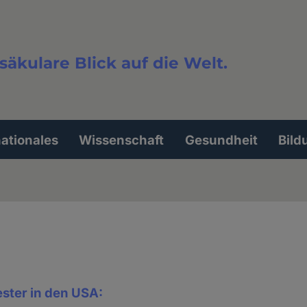
säkulare Blick auf die Welt.
extsuche
nationales
Wissenschaft
Gesundheit
Bild
ester in den USA: