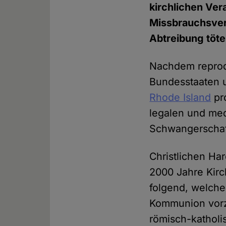
kirchlichen Ver
Missbrauchsverb
Abtreibung töte,
Nachdem reprod
Bundesstaaten u
Rhode Island
pr
legalen und med
Schwangerschaf
Christlichen Ha
2000 Jahre Kirc
folgend, welche
Kommunion vorzu
römisch-katholi