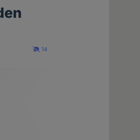
den
14