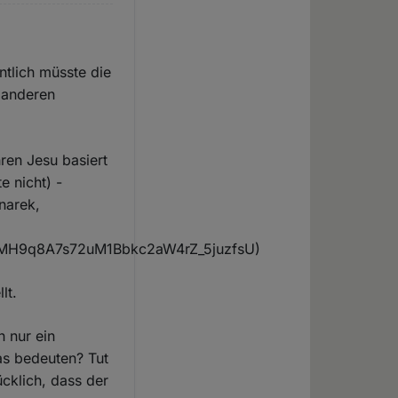
ntlich müsste die
e anderen
hren Jesu basiert
e nicht) -
narek,
_MH9q8A7s72uM1Bbkc2aW4rZ_5juzfsU)
lt.
h nur ein
as bedeuten? Tut
ücklich, dass der