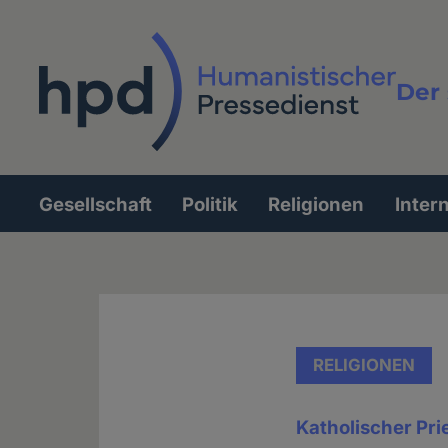
Direkt
zum
Inhalt
Der 
Vollt
Gesellschaft
Politik
Religionen
Inter
Hauptnavigation
RELIGIONEN
Katholischer Pri