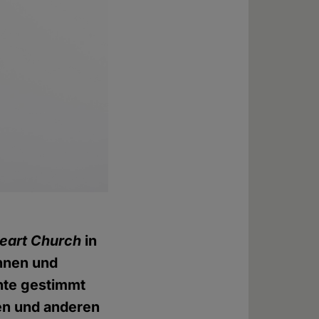
eart Church
in
innen und
chte gestimmt
en und anderen