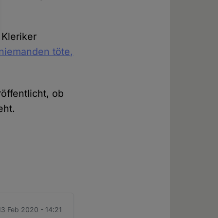
Kleriker
 niemanden töte,
ffentlicht, ob
eht.
13 Feb 2020 - 14:21