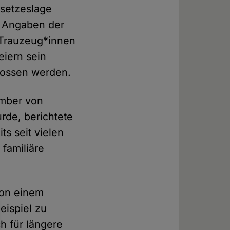
esetzeslage
h Angaben der
 Trauzeug*innen
eiern sein
lossen werden.
ember von
rde, berichtete
ts seit vielen
 familiäre
von einem
eispiel zu
h für längere