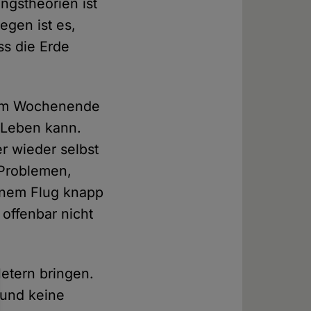
ngstheorien ist
egen ist es,
ss die Erde
r am Wochenende
 Leben kann.
r wieder selbst
Problemen,
inem Flug knapp
offenbar nicht
etern bringen.
 und keine