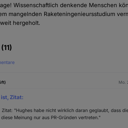
otage! Wissenschaftlich denkende Menschen kö
nem mangelnden Raketeningenieursstudium ver
 weit hergeholt.
e
(11)
mentare
üft)
Mo. 
st, Zitat:
 Zitat: "Hughes habe nicht wirklich daran geglaubt, dass die
 diese Meinung nur aus PR-Gründen vertreten."