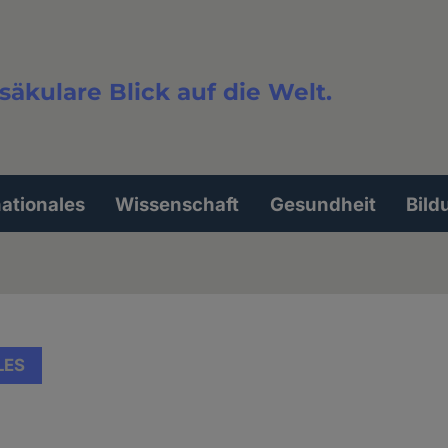
säkulare Blick auf die Welt.
extsuche
nationales
Wissenschaft
Gesundheit
Bild
LES