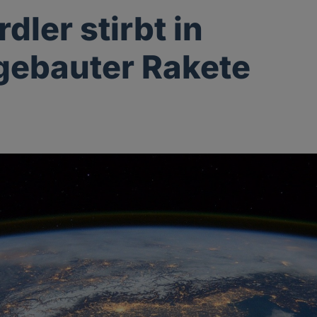
dler stirbt in
gebauter Rakete
g