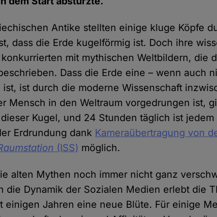
h dem Start abstürzte.
riechischen Antike stellten einige kluge Köpfe d
t, dass die Erde kugelförmig ist. Doch ihre wis
onkurrierten mit mythischen Weltbildern, die d
beschrieben. Dass die Erde eine – wenn auch n
l ist, ist durch die moderne Wissenschaft inzwis
 der Mensch in den Weltraum vorgedrungen ist, gi
dieser Kugel, und 24 Stunden täglich ist jedem 
 der Erdrundung dank
Kameraübertragung von d
 Raumstation
(ISS)
möglich.
die alten Mythen noch immer nicht ganz versch
 die Dynamik der Sozialen Medien erlebt die T
it einigen Jahren eine neue Blüte. Für einige M