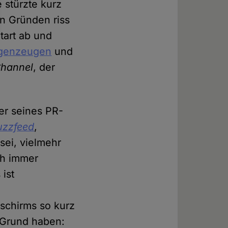
 stürzte kurz
n Gründen riss
tart ab und
genzeugen
und
Channel
, der
er seines PR-
uzzfeed
,
sei, vielmehr
ch immer
ist
lschirms so kurz
 Grund haben: