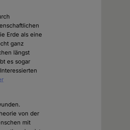
urch
senschaftlichen
ie Erde als eine
icht ganz
chen längst
bt es sogar
Interessierten
er
wunden.
heorie von der
enschen mit