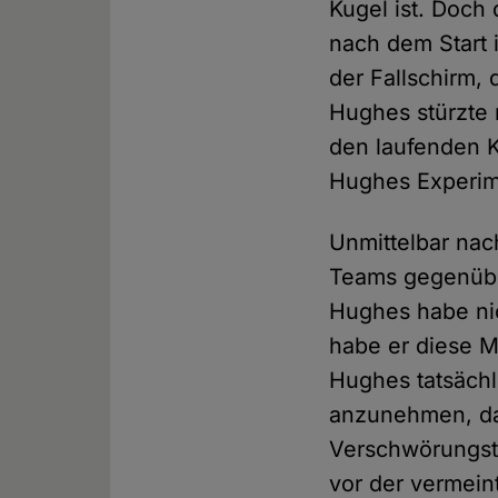
Kugel ist. Doch
nach dem Start 
der Fallschirm,
Hughes stürzte 
den laufenden 
Hughes Experime
Unmittelbar nac
Teams gegenüb
Hughes habe nic
habe er diese 
Hughes tatsächl
anzunehmen, das
Verschwörungsth
vor der vermein