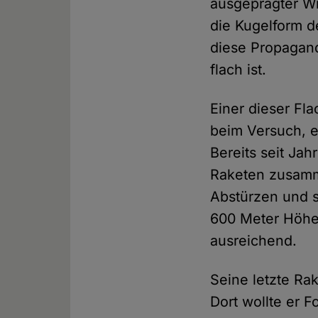
ausgeprägter Wi
die Kugelform de
diese Propagand
flach ist.
Einer dieser Fl
beim Versuch, e
Bereits seit Ja
Raketen zusamm
Abstürzen und s
600 Meter Höhe,
ausreichend.
Seine letzte Ra
Dort wollte er 